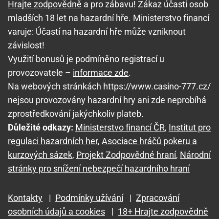
Hrajte zodpovědně
a pro zábavu! Zákaz účasti osob
mladších 18 let na hazardní hře. Ministerstvo financí
varuje: Účastí na hazardní hře může vzniknout
závislost!
Využití bonusů je podmíněno registrací u
provozovatele –
informace zde
.
Na webových stránkách https://www.casino-777.cz/
nejsou provozovány hazardní hry ani zde neprobíhá
zprostředkování jakýchkoliv plateb.
Důležité odkazy:
Ministerstvo financí ČR
,
Institut pro
regulaci hazardních her
,
Asociace hráčů pokeru a
kurzových sázek
,
Projekt Zodpovědné hraní
,
Národní
stránky pro snížení nebezpečí hazardního hraní
Kontakty
|
Podmínky užívání
|
Zpracování
osobních údajů a cookies
|
18+ Hrajte zodpovědně