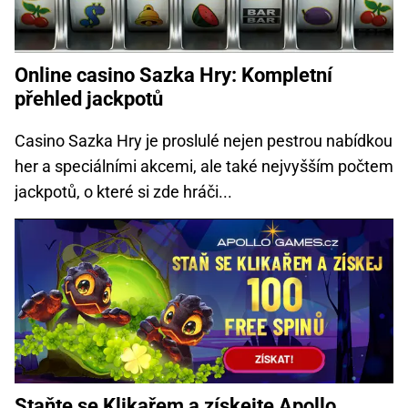
Online casino Sazka Hry: Kompletní
přehled jackpotů
Casino Sazka Hry je proslulé nejen pestrou nabídkou
her a speciálními akcemi, ale také nejvyšším počtem
jackpotů, o které si zde hráči...
Staňte se Klikařem a získejte Apollo