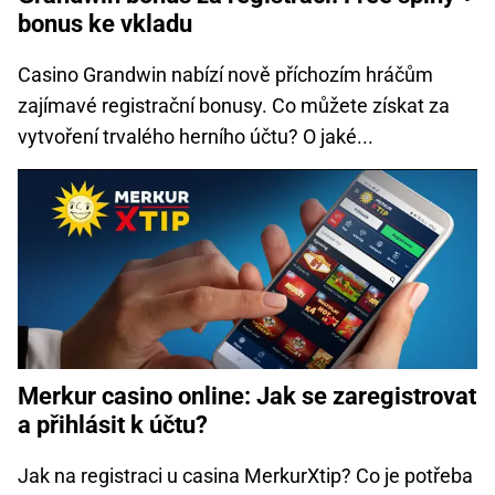
bonus ke vkladu
Casino Grandwin nabízí nově příchozím hráčům
zajímavé registrační bonusy. Co můžete získat za
vytvoření trvalého herního účtu? O jaké...
Merkur casino online: Jak se zaregistrovat
a přihlásit k účtu?
Jak na registraci u casina MerkurXtip? Co je potřeba