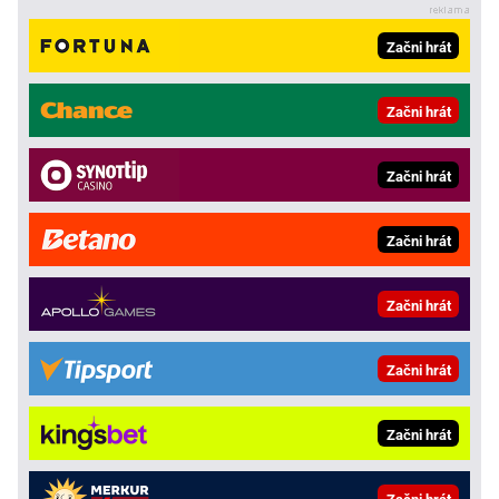
Začni hrát
Začni hrát
Začni hrát
Začni hrát
Začni hrát
Začni hrát
Začni hrát