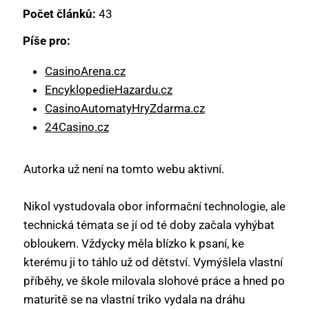
Počet článků:
43
Píše pro:
CasinoArena.cz
EncyklopedieHazardu.cz
CasinoAutomatyHryZdarma.cz
24Casino.cz
Autorka už není na tomto webu aktivní.
Nikol vystudovala obor informační technologie, ale
technická témata se jí od té doby začala vyhýbat
obloukem. Vždycky měla blízko k psaní, ke
kterému ji to táhlo už od dětství. Vymýšlela vlastní
příběhy, ve škole milovala slohové práce a hned po
maturitě se na vlastní triko vydala na dráhu