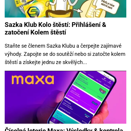
Sazka Klub Kolo štěstí: Přihlášení &
zatočení Kolem štěstí
Staňte se členem Sazka Klubu a čerpejte zajímavé
výhody. Zapojte se do soutěží nebo si zatočte kolem
štěstí a získejte jednu ze skvělých...
Číselná loterie Maxa: Výsledky & kontrola