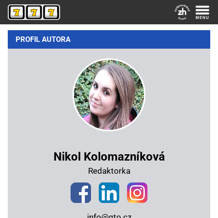
PROFIL AUTORA
Nikol Kolomazníková
Redaktorka
info@gto.cz