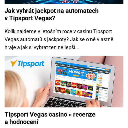
Jak vyhrát jackpot na automatech
v Tipsport Vegas?
Kolik najdeme v letošním roce v casinu Tipsport
Vegas automatů s jackpoty? Jak se o ně vlastně
hraje a jak si vybrat ten nejlepší...
Tipsport Vegas casino » recenze
a hodnocení