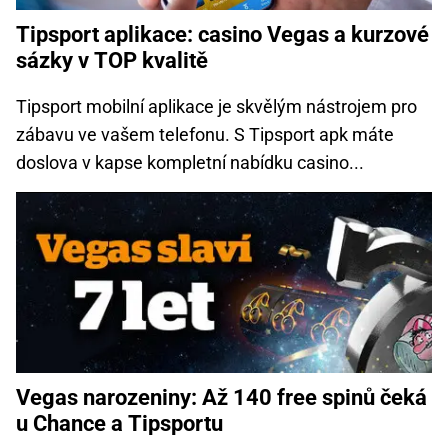
Tipsport aplikace: casino Vegas a kurzové
sázky v TOP kvalitě
Tipsport mobilní aplikace je skvělým nástrojem pro
zábavu ve vašem telefonu. S Tipsport apk máte
doslova v kapse kompletní nabídku casino...
Vegas narozeniny: Až 140 free spinů čeká
u Chance a Tipsportu