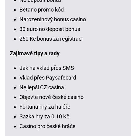
Betano promo kód
Narozeninový bonus casino
30 euro no deposit bonus
260 Kč bonus za registraci
Zajímavé tipy a rady
Jak na vklad přes SMS
Vklad přes Paysafecard
Nejlepší CZ casina
Objevte nové české casino
Fortuna hry za haléře
Sazka hry za 0.10 Kč
Casino pro české hráče