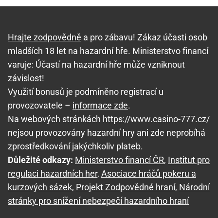
Hrajte zodpovědně
a pro zábavu! Zákaz účasti osob
mladších 18 let na hazardní hře. Ministerstvo financí
varuje: Účastí na hazardní hře může vzniknout
závislost!
Využití bonusů je podmíněno registrací u
provozovatele –
informace zde
.
Na webových stránkách https://www.casino-777.cz/
nejsou provozovány hazardní hry ani zde neprobíhá
zprostředkování jakýchkoliv plateb.
Důležité odkazy:
Ministerstvo financí ČR
,
Institut pro
regulaci hazardních her
,
Asociace hráčů pokeru a
kurzových sázek
,
Projekt Zodpovědné hraní
,
Národní
stránky pro snížení nebezpečí hazardního hraní