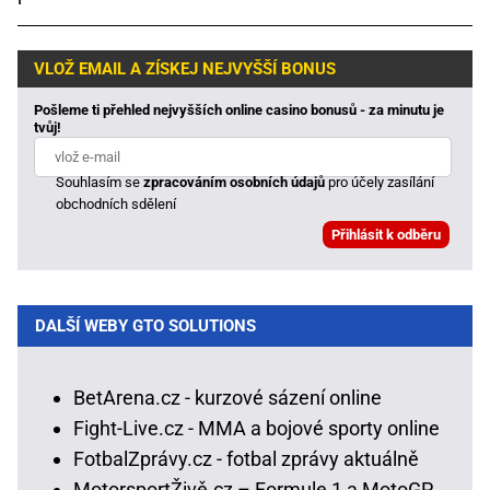
VLOŽ EMAIL A ZÍSKEJ NEJVYŠŠÍ BONUS
Pošleme ti přehled nejvyšších online casino bonusů - za minutu je
tvůj!
Souhlasím se
zpracováním osobních údajů
pro účely zasílání
obchodních sdělení
DALŠÍ WEBY GTO SOLUTIONS
BetArena.cz - kurzové sázení online
Fight-Live.cz - MMA a bojové sporty online
FotbalZprávy.cz - fotbal zprávy aktuálně
MotorsportŽivě.cz – Formule 1 a MotoGP