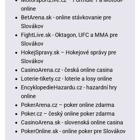
online
BetArena.sk - online stávkovanie pre
Slovákov
FightLive.sk - Oktagon, UFC a MMA pre
Slovákov
HokejSpravy.sk – Hokejové správy pre
Slovákov
CasinoArena.cz - česká online casina
Loterie-tikety.cz - loterie a losy online
EncyklopedieHazardu.cz - hazardní hry
online
PokerArena.cz – poker online zdarma
Poker.cz – český online poker zdarma
CasinoArena.sk - slovenská online casina
PokerOnline.sk - online poker pre Slovákov