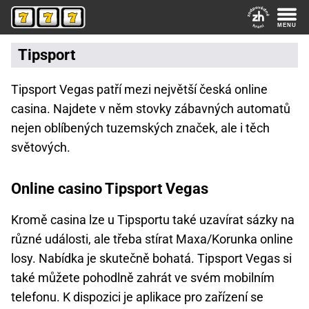
Tipsport
Tipsport Vegas patří mezi největší česká online
casina. Najdete v něm stovky zábavných automatů
nejen oblíbených tuzemských značek, ale i těch
světových.
Online casino Tipsport Vegas
Kromě casina lze u Tipsportu také uzavírat sázky na
různé události, ale třeba stírat Maxa/Korunka online
losy. Nabídka je skutečně bohatá. Tipsport Vegas si
také můžete pohodlně zahrát ve svém mobilním
telefonu. K dispozici je aplikace pro zařízení se