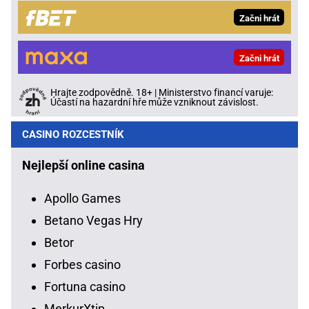
Začni hrát
Začni hrát
Hrajte zodpovědně. 18+ | Ministerstvo financí varuje:
Účastí na hazardní hře může vzniknout závislost.
CASINO ROZCESTNÍK
Nejlepší online casina
Apollo Games
Betano Vegas Hry
Betor
Forbes casino
Fortuna casino
MerkurXtip