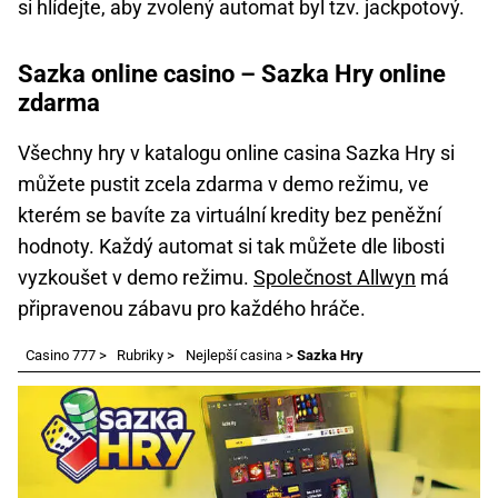
si hlídejte, aby zvolený automat byl tzv. jackpotový.
Sazka online casino – Sazka Hry online
zdarma
Všechny hry v katalogu online casina Sazka Hry si
můžete pustit zcela zdarma v demo režimu, ve
kterém se bavíte za virtuální kredity bez peněžní
hodnoty. Každý automat si tak můžete dle libosti
vyzkoušet v demo režimu.
Společnost Allwyn
má
připravenou zábavu pro každého hráče.
Casino 777
>
Rubriky
>
Nejlepší casina
>
Sazka Hry