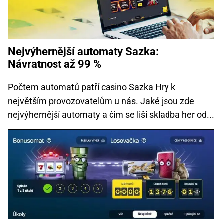
Nejvýhernější automaty Sazka:
Návratnost až 99 %
Počtem automatů patří casino Sazka Hry k
největším provozovatelům u nás. Jaké jsou zde
nejvýhernější automaty a čím se liší skladba her od...