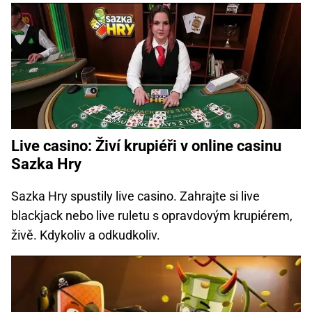
Live casino: Živí krupiéři v online casinu
Sazka Hry
Sazka Hry spustily live casino. Zahrajte si live
blackjack nebo live ruletu s opravdovým krupiérem,
živě. Kdykoliv a odkudkoliv.