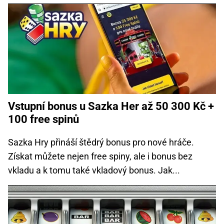
Vstupní bonus u Sazka Her až 50 300 Kč +
100 free spinů
Sazka Hry přináší štědrý bonus pro nové hráče.
Získat můžete nejen free spiny, ale i bonus bez
vkladu a k tomu také vkladový bonus. Jak...