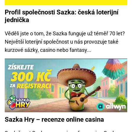
Profil společnosti Sazka: česká loterijní
jednička
Věděli jste o tom, že Sazka funguje už téměř 70 let?
Největší loterijní společnost u nás provozuje také
kurzové sázky, casino nebo fantasy...
Sazka Hry – recenze online casina