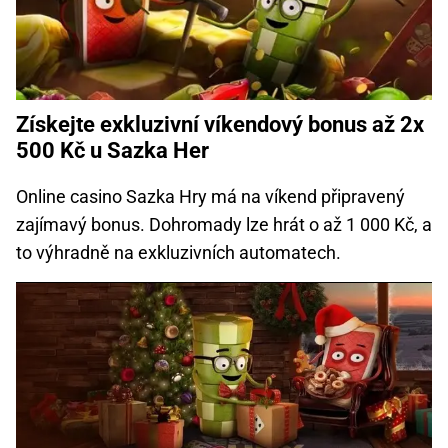
Získejte exkluzivní víkendový bonus až 2x
500 Kč u Sazka Her
Online casino Sazka Hry má na víkend připravený
zajímavý bonus. Dohromady lze hrát o až 1 000 Kč, a
to výhradně na exkluzivních automatech.