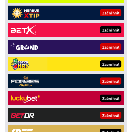
Začni hrát
Začni hrát
Začni hrát
Začni hrát
Začni hrát
Začni hrát
Začni hrát