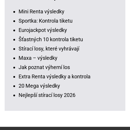
Mini Renta výsledky
Sportka: Kontrola tiketu
Eurojackpot výsledky
Šťastných 10 kontrola tiketu
Stírací losy, které vyhrávají
Maxa – výsledky
Jak poznat výherní los
Extra Renta výsledky a kontrola
20 Mega výsledky
Nejlepší stírací losy 2026