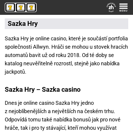
Sazka Hry
Sazka Hry je online casino, které je součástí portfolia
společnosti Allwyn. Hráči se mohou u stovek hracích
automatů bavit už od roku 2018. Od té doby se
katalog neuvěřitelně rozrostl, stejně jako nabídka
jackpotů.
Sazka Hry – Sazka casino
Dnes je online casino Sazka Hry jedno
z nejoblíbenějších a největších na českém trhu.
Odpovídá tomu také nabídka bonusů jak pro nové
hráče, tak i pro ty stávající, kteří mohou využívat