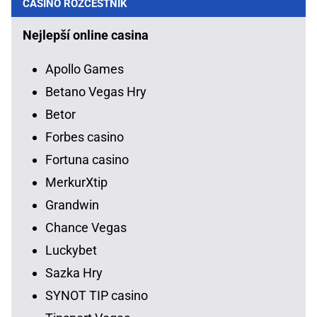
CASINO ROZCESTNÍK
Nejlepší online casina
Apollo Games
Betano Vegas Hry
Betor
Forbes casino
Fortuna casino
MerkurXtip
Grandwin
Chance Vegas
Luckybet
Sazka Hry
SYNOT TIP casino