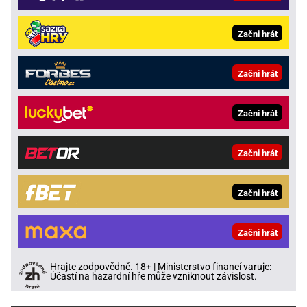
Začni hrát
Začni hrát
Začni hrát
Začni hrát
Začni hrát
Začni hrát
Hrajte zodpovědně. 18+ | Ministerstvo financí varuje:
Účastí na hazardní hře může vzniknout závislost.