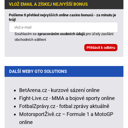
VLOŽ EMAIL A ZÍSKEJ NEJVYŠŠÍ BONUS
Pošleme ti přehled nejvyšších online casino bonusů - za minutu je
tvůj!
Souhlasím se
zpracováním osobních údajů
pro účely zasílání
obchodních sdělení
DALŠÍ WEBY GTO SOLUTIONS
BetArena.cz - kurzové sázení online
Fight-Live.cz - MMA a bojové sporty online
FotbalZprávy.cz - fotbal zprávy aktuálně
MotorsportŽivě.cz – Formule 1 a MotoGP
online