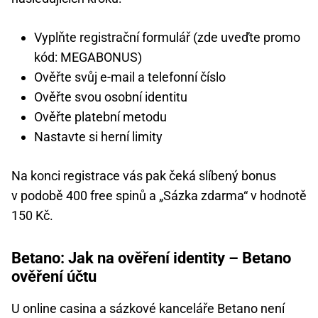
Vyplňte registrační formulář (zde uveďte promo
kód: MEGABONUS)
Ověřte svůj e-mail a telefonní číslo
Ověřte svou osobní identitu
Ověřte platební metodu
Nastavte si herní limity
Na konci registrace vás pak čeká slíbený bonus
v podobě 400 free spinů a „Sázka zdarma“ v hodnotě
150 Kč.
Betano: Jak na ověření identity – Betano
ověření účtu
U online casina a sázkové kanceláře Betano není