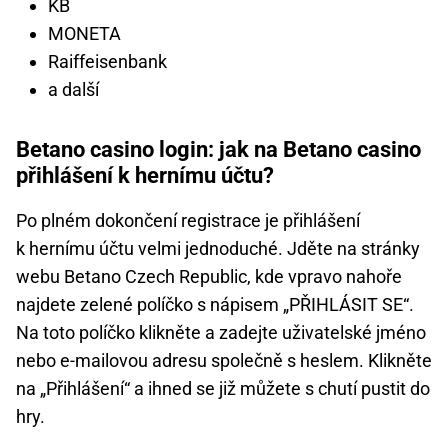
KB
MONETA
Raiffeisenbank
a další
Betano casino login: jak na Betano casino
přihlášení k hernímu účtu?
Po plném dokončení registrace je přihlášení
k hernímu účtu velmi jednoduché. Jděte na stránky
webu Betano Czech Republic, kde vpravo nahoře
najdete zelené políčko s nápisem „PŘIHLÁSIT SE“.
Na toto políčko klikněte a zadejte uživatelské jméno
nebo e-mailovou adresu společně s heslem. Klikněte
na „Přihlášení“ a ihned se již můžete s chutí pustit do
hry.