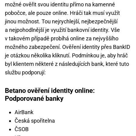
možné ověřit svou identitu přímo na kamenné
pobočce, ale pouze online. Hráči tak musí využít
jinou možnost. Tou nejrychlejší, nejbezpečnější
a nejpohodlnější je využití bankovní identity. Vše
v takovém případě probíhá online za nejvyššího
možného zabezpečení. Ověření identity přes BankID
je otázkou několika kliknutí. Podmínkou je, aby hráč
byl klientem některé z následujících bank, které tuto
službu podporují:
Betano ověření identity online:
Podporované banky
AirBank
Česká spořitelna
ČSOB