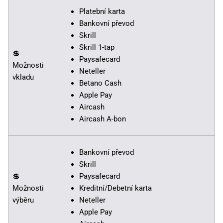
Platební karta
Bankovní převod
Skrill
Skrill 1-tap
💲
Paysafecard
Možnosti
Neteller
vkladu
Betano Cash
Apple Pay
Aircash
Aircash A-bon
Bankovní převod
Skrill
💲
Paysafecard
Možnosti
Kreditní/Debetní karta
výběru
Neteller
Apple Pay