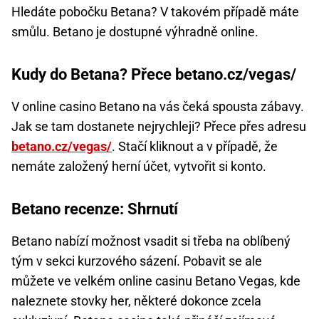
Hledáte pobočku Betana? V takovém případě máte
smůlu. Betano je dostupné výhradně online.
Kudy do Betana? Přece betano.cz/vegas/
V online casino Betano na vás čeká spousta zábavy.
Jak se tam dostanete nejrychleji? Přece přes adresu
betano.cz/vegas/
. Stačí kliknout a v případě, že
nemáte založený herní účet, vytvořit si konto.
Betano recenze: Shrnutí
Betano nabízí možnost vsadit si třeba na oblíbený
tým v sekci kurzového sázení. Pobavit se ale
můžete ve velkém online casinu Betano Vegas, kde
naleznete stovky her, některé dokonce zcela