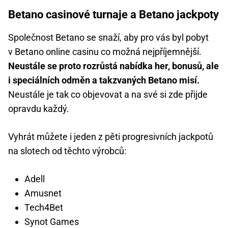
Betano casinové turnaje a Betano jackpoty
Společnost Betano se snaží, aby pro vás byl pobyt
v Betano online casinu co možná nejpříjemnější.
Neustále se proto rozrůstá nabídka her, bonusů, ale
i speciálních odměn a takzvaných Betano misí.
Neustále je tak co objevovat a na své si zde přijde
opravdu každý.
Vyhrát můžete i jeden z pěti progresivních jackpotů
na slotech od těchto výrobců:
Adell
Amusnet
Tech4Bet
Synot Games