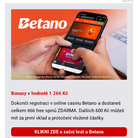
Bonusy v hodnotě 1 266 Kč
Dokonči registraci v online casinu Betano a dostaneš
celkem 666 free spinů ZDARMA. Dalších 600 Kč můžeš
mít za první vklad a protočení vložené částky.
KLIKNI ZDE a začni hrát u Betana