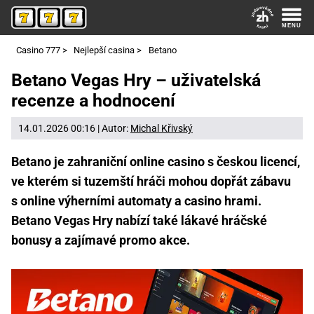
Casino 777
>
Nejlepší casina
>
Betano
Betano Vegas Hry – uživatelská
recenze a hodnocení
14.01.2026 00:16 | Autor:
Michal Křivský
Betano je zahraniční online casino s českou licencí,
ve kterém si tuzemští hráči mohou dopřát zábavu
s online výherními automaty a casino hrami.
Betano Vegas Hry nabízí také lákavé hráčské
bonusy a zajímavé promo akce.