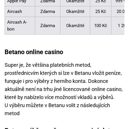
Apple Pay
Zdarma
Okamžitě
25 Kč
999 99
Aircash
Zdarma
Okamžitě
25 Kč
20 00
Aircash A-
Zdarma
Okamžitě
100 Kč
1 200
bon
Betano online casino
Super je, že většina platebních metod,
prostřednicvím kterých si lze v Betanu vložit peníze,
funguje i pro výběry z herního konta. Dokonce
aktuálně není na trhu jiné licencované online casino,
které by nabízelo více možností vkladů a výběrů.
U výběru můžete v Betanu volit z následujících
metod