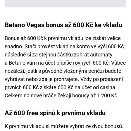
Betano Vegas bonus až 600 Kč ke vkladu
Bonus až 600 Kč k prvnímu vkladu lze získat velice
snadno. Stačí provést vklad na konto ve výši 600 Kč,
následně si za stejnou částku zahrát automaty
a Betano vám na účet připíše rovných 600 Kč. Vůbec
nezáleží, jestli s původně vloženými penězi budete
vyhrávat nebo zda je prohrajete. Vždy po prosázení
prvních 600 Kč získáte 600 Kč na účet od casina.
Celkem na nové hráče čekají bonusy až 1 200 Kč.
Až 600 free spinů k prvnímu vkladu
K prvnímu vkladu si můžete vybrat ze dvou bonusů.