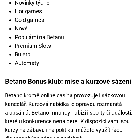
Novinky týdne
Hot games
Cold games
Nové
Populární na Betanu
Premium Slots
Ruleta
Automaty
Betano Bonus klub: mise a kurzové sázení
Betano kromě online casina provozuje i sázkovou
kancelář. Kurzová nabídka je opravdu rozmanitá
a obsáhlá. Betano mnohdy nabízí i sporty či události,
které u konkurence nenajdete. K dispozici vám jsou
kurzy na zábavu i na politiku, můžete využít řadu