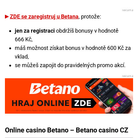
ZDE se zaregistruj u Betana
, protože:
jen za registraci
obdržíš bonusy v hodnotě
666 Kč,
máš možnost získat bonus v hodnotě 600 Kč za
vklad,
se můžeš zapojit do pravidelných promo akcí.
Online casino Betano – Betano casino CZ