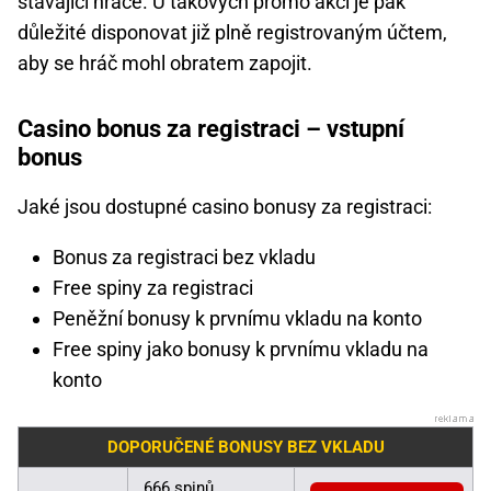
stávající hráče. U takových promo akcí je pak
důležité disponovat již plně registrovaným účtem,
aby se hráč mohl obratem zapojit.
Casino bonus za registraci – vstupní
bonus
Jaké jsou dostupné casino bonusy za registraci:
Bonus za registraci bez vkladu
Free spiny za registraci
Peněžní bonusy k prvnímu vkladu na konto
Free spiny jako bonusy k prvnímu vkladu na
konto
DOPORUČENÉ BONUSY BEZ VKLADU
666 spinů