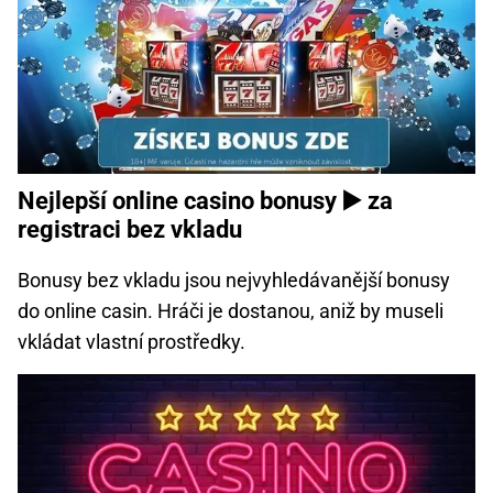
Nejlepší online casino bonusy ▶️ za
registraci bez vkladu
Bonusy bez vkladu jsou nejvyhledávanější bonusy
do online casin. Hráči je dostanou, aniž by museli
vkládat vlastní prostředky.