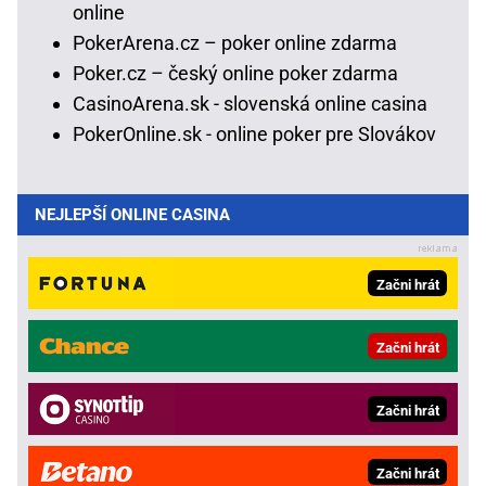
online
PokerArena.cz – poker online zdarma
Poker.cz – český online poker zdarma
CasinoArena.sk - slovenská online casina
PokerOnline.sk - online poker pre Slovákov
NEJLEPŠÍ ONLINE CASINA
Začni hrát
Začni hrát
Začni hrát
Začni hrát