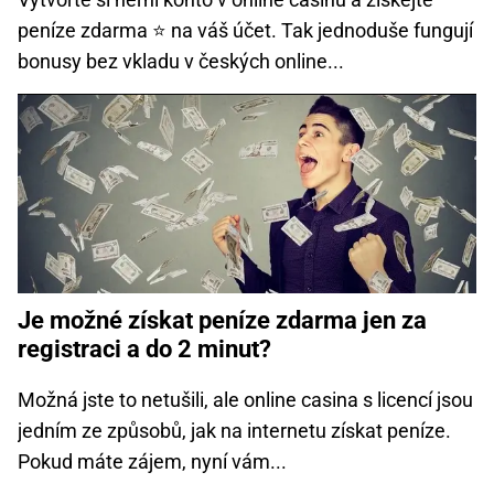
peníze zdarma ⭐ na váš účet. Tak jednoduše fungují
bonusy bez vkladu v českých online...
Je možné získat peníze zdarma jen za
registraci a do 2 minut?
Možná jste to netušili, ale online casina s licencí jsou
jedním ze způsobů, jak na internetu získat peníze.
Pokud máte zájem, nyní vám...