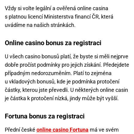
Vždy si volte legální a ověřená online casina
s platnou licencí Ministerstva financí ČR, která
uvádíme na našich stránkách.
Online casino bonus za registraci
U všech casino bonusů platí, že byste si měli nejprve
dobře pročíst podmínky pro jejich získání. Předejdete
případným nedorozuměním. Platí to zejména
u vkladových bonusů, kde je podmínka protočení
částky, kterou jste převedli. U některých online casin
je částka k protočení nízká, jindy může být vyšší.
Fortuna bonus za registraci
Přední české
online casino Fortuna
má ve svém