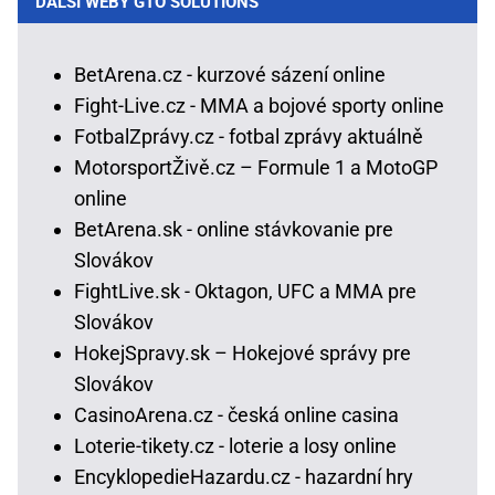
DALŠÍ WEBY GTO SOLUTIONS
BetArena.cz - kurzové sázení online
Fight-Live.cz - MMA a bojové sporty online
FotbalZprávy.cz - fotbal zprávy aktuálně
MotorsportŽivě.cz – Formule 1 a MotoGP
online
BetArena.sk - online stávkovanie pre
Slovákov
FightLive.sk - Oktagon, UFC a MMA pre
Slovákov
HokejSpravy.sk – Hokejové správy pre
Slovákov
CasinoArena.cz - česká online casina
Loterie-tikety.cz - loterie a losy online
EncyklopedieHazardu.cz - hazardní hry