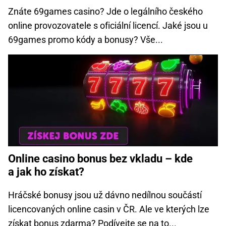
Znáte 69games casino? Jde o legálního českého
online provozovatele s oficiální licencí. Jaké jsou u
69games promo kódy a bonusy? Vše...
Online casino bonus bez vkladu – kde
a jak ho získat?
Hráčské bonusy jsou už dávno nedílnou součástí
licencovaných online casin v ČR. Ale ve kterých lze
získat bonus zdarma? Podívejte se na to...