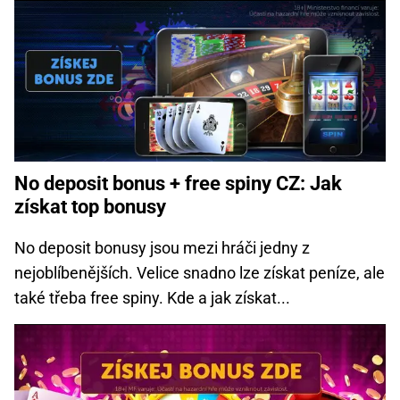
No deposit bonus + free spiny CZ: Jak
získat top bonusy
No deposit bonusy jsou mezi hráči jedny z
nejoblíbenějších. Velice snadno lze získat peníze, ale
také třeba free spiny. Kde a jak získat...