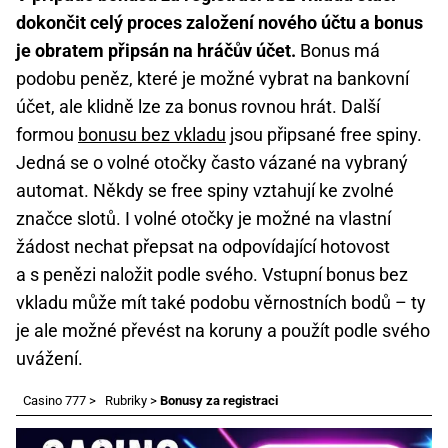
dokončit celý proces založení nového účtu a bonus
je obratem připsán na hráčův účet.
Bonus má
podobu peněz, které je možné vybrat na bankovní
účet, ale klidně lze za bonus rovnou hrát. Další
formou
bonusu bez vkladu
jsou připsané free spiny.
Jedná se o volné otočky často vázané na vybraný
automat. Někdy se free spiny vztahují ke zvolné
značce slotů. I volné otočky je možné na vlastní
žádost nechat přepsat na odpovídající hotovost
a s penězi naložit podle svého. Vstupní bonus bez
vkladu může mít také podobu věrnostních bodů – ty
je ale možné převést na koruny a použít podle svého
uvážení.
Casino 777
>
Rubriky
>
Bonusy za registraci