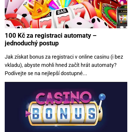
100 Kč za registraci automaty –
jednoduchý postup
Jak získat bonus za registraci v online casinu (i bez
vkladu), abyste mohli hned začít hrát automaty?
Podívejte se na nejlepší dostupné...