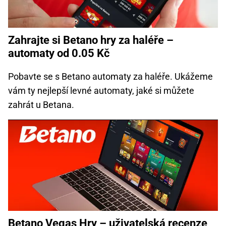
Zahrajte si Betano hry za haléře –
automaty od 0.05 Kč
Pobavte se s Betano automaty za haléře. Ukážeme
vám ty nejlepší levné automaty, jaké si můžete
zahrát u Betana.
Betano Vegas Hry – uživatelská recenze