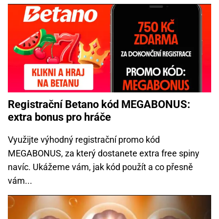
Registrační Betano kód MEGABONUS:
extra bonus pro hráče
Využijte výhodný registrační promo kód
MEGABONUS, za který dostanete extra free spiny
navíc. Ukážeme vám, jak kód použít a co přesně
vám...