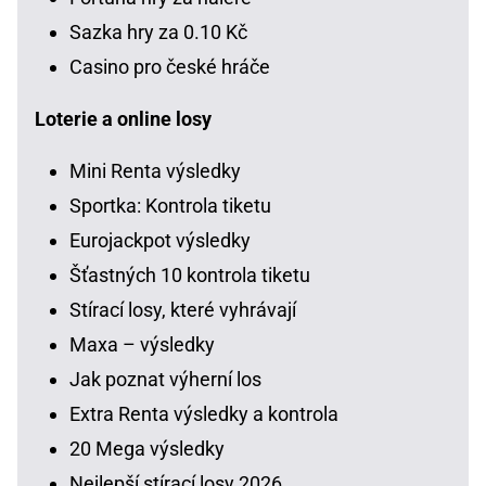
Sazka hry za 0.10 Kč
Casino pro české hráče
Loterie a online losy
Mini Renta výsledky
Sportka: Kontrola tiketu
Eurojackpot výsledky
Šťastných 10 kontrola tiketu
Stírací losy, které vyhrávají
Maxa – výsledky
Jak poznat výherní los
Extra Renta výsledky a kontrola
20 Mega výsledky
Nejlepší stírací losy 2026