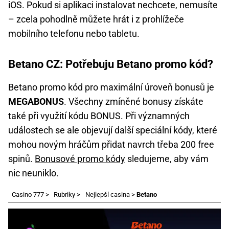
iOS. Pokud si aplikaci instalovat nechcete, nemusíte
– zcela pohodlně můžete hrát i z prohlížeče
mobilního telefonu nebo tabletu.
Betano CZ: Potřebuju Betano promo kód?
Betano promo kód pro maximální úroveň bonusů je
MEGABONUS
. Všechny zmíněné bonusy získáte
také při využití kódu BONUS. Při významných
událostech se ale objevují další speciální kódy, které
mohou novým hráčům přidat navrch třeba 200 free
spinů.
Bonusové promo kódy
sledujeme, aby vám
nic neuniklo.
Casino 777
>
Rubriky
>
Nejlepší casina
>
Betano