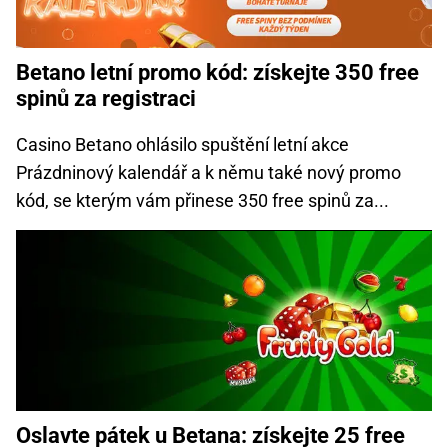
Betano letní promo kód: získejte 350 free
spinů za registraci
Casino Betano ohlásilo spuštění letní akce
Prázdninový kalendář a k němu také nový promo
kód, se kterým vám přinese 350 free spinů za...
Oslavte pátek u Betana: získejte 25 free