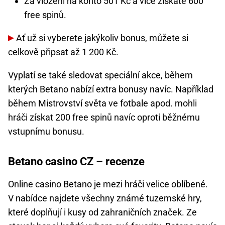
Za vložení na konto 501 Kč a více získáte 600
free spinů.
Ať už si vyberete jakýkoliv bonus, můžete si
celkově připsat až 1 200 Kč.
Vyplatí se také sledovat speciální akce, během
kterých Betano nabízí extra bonusy navíc. Například
během Mistrovství světa ve fotbale apod. mohli
hráči získat 200 free spinů navíc oproti běžnému
vstupnímu bonusu.
Betano casino CZ – recenze
Online casino Betano je mezi hráči velice oblíbené.
V nabídce najdete všechny známé tuzemské hry,
které doplňují i kusy od zahraničních značek. Ze