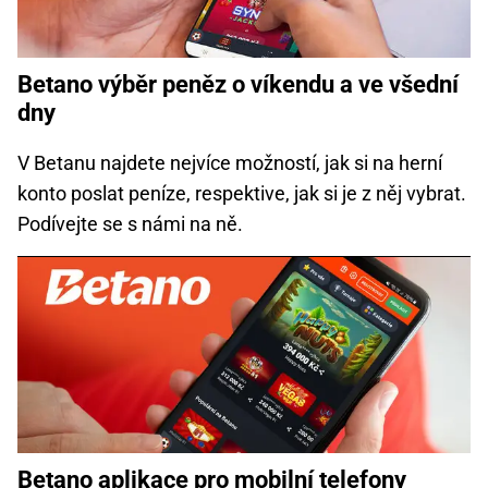
Betano výběr peněz o víkendu a ve všední
dny
V Betanu najdete nejvíce možností, jak si na herní
konto poslat peníze, respektive, jak si je z něj vybrat.
Podívejte se s námi na ně.
Betano aplikace pro mobilní telefony