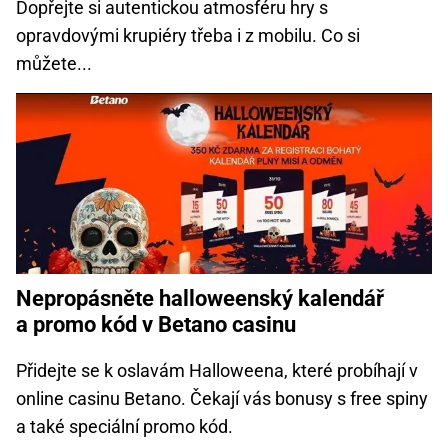
Dopřejte si autentickou atmosféru hry s
opravdovými krupiéry třeba i z mobilu. Co si
můžete...
Nepropásněte halloweenský kalendář
a promo kód v Betano casinu
Přidejte se k oslavám Halloweena, které probíhají v
online casinu Betano. Čekají vás bonusy s free spiny
a také speciální promo kód.