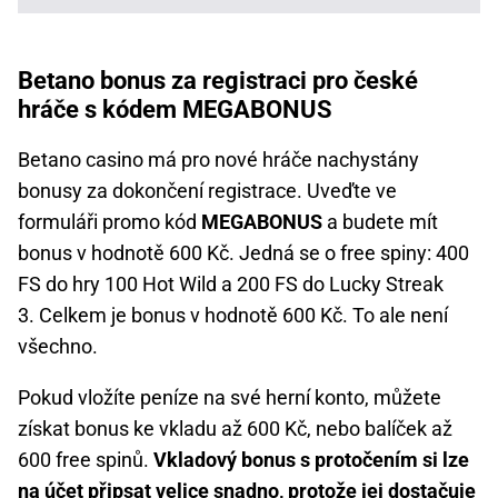
Betano bonus za registraci pro české
hráče s kódem MEGABONUS
Betano casino má pro nové hráče nachystány
bonusy za dokončení registrace. Uveďte ve
formuláři promo kód
MEGABONUS
a budete mít
bonus v hodnotě 600 Kč. Jedná se o free spiny: 400
FS do hry 100 Hot Wild a 200 FS do Lucky Streak
3. Celkem je bonus v hodnotě 600 Kč. To ale není
všechno.
Pokud vložíte peníze na své herní konto, můžete
získat bonus ke vkladu až 600 Kč, nebo balíček až
600 free spinů.
Vkladový bonus s protočením si lze
na účet připsat velice snadno, protože jej dostačuje