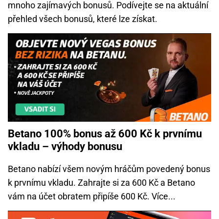
mnoho zajímavých bonusů. Podívejte se na aktuální
přehled všech bonusů, které lze získat.
Betano 100% bonus až 600 Kč k prvnímu
vkladu – výhody bonusu
Betano nabízí všem novým hráčům povedený bonus
k prvnímu vkladu. Zahrajte si za 600 Kč a Betano
vám na účet obratem připíše 600 Kč. Více...