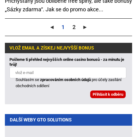
Přichystány jsou oblíbené free spiny, ale také bonusy
„Sázky zdarma“. Jak se do promo akce...
◄
1
2
►
VLOŽ EMAIL A ZÍSKEJ NEJVYŠŠÍ BONUS
Pošleme ti přehled nejvyšších online casino bonusů - za minutu je
tvůj!
Souhlasím se
zpracováním osobních údajů
pro účely zasílání
obchodních sdělení
DALŠÍ WEBY GTO SOLUTIONS