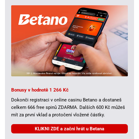
Bonusy v hodnotě 1 266 Kč
Dokonči registraci v online casinu Betano a dostaneš
celkem 666 free spinů ZDARMA. Dalších 600 Kč můžeš
mít za první vklad a protočení vložené částky.
KLIKNI ZDE a začni hrát u Betana