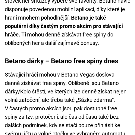
stovek her si každý vybere své favority. Betano navíc
disponuje povedenou mobilní aplikací, díky které je
hraní mnohem pohodlnější.
Betano je také
populární díky častým promo akcím pro stávající
hráče.
Ti mohou denně získávat free spiny do
oblíbených her a další zajímavé bonusy.
Betano dárky – Betano free spiny dnes
Stávající hráči mohou v Betano Vegas doslova
denně získávat free spiny. Oblíbené jsou Betano
dárky/Kolo štěstí, ve kterých lze denně získat nejen
volná zatočení, ale třeba také „Sázku zdarma“.
V častých promo akcích jsou pak dostupné free
spiny za tzv. protočení, ale čas od času také bez
dalších podmínek, kdy se stačí pouze přihlásit ke
svému účtu a volné otočky ve vybraném automatu