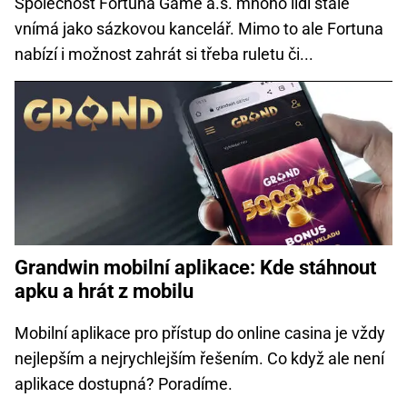
Společnost Fortuna Game a.s. mnoho lidí stále
vnímá jako sázkovou kancelář. Mimo to ale Fortuna
nabízí i možnost zahrát si třeba ruletu či...
Grandwin mobilní aplikace: Kde stáhnout
apku a hrát z mobilu
Mobilní aplikace pro přístup do online casina je vždy
nejlepším a nejrychlejším řešením. Co když ale není
aplikace dostupná? Poradíme.