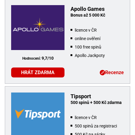
Apollo Games
Bonus až 5 000 Kč
licence v ČR
online ověření
100 free spinů
Apollo Jackpoty
9,7/10
Hodnocení:
HRÁT ZDARMA
Recenze
Tipsport
500 spinů + 500 Kč zdarma
licence v ČR
500 spinů za registraci
500 Kč na sázky