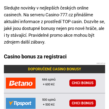
Sledujte novinky v nejlepších českých online
casinech. Na serveru Casino-777.cz přinášíme
aktuální informace z prostředí TOP casin. Dozvíte se,
jaké jsou dostupné bonusy nejen pro nové hráče, ale
i ty stávající. Pravidelné promo akce mohou být
zdrojem další zábavy.
Casino bonus za registraci
DOPORUČENÉ CASINO BONUSY
666 spinů
CHCI BONUS
+ 600 Kč
500 spinů
CHCI BONUS
+ 500 Kč