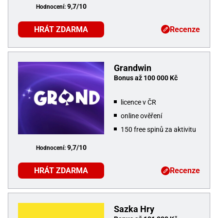
9,7/10
Hodnocení:
HRÁT ZDARMA
Recenze
Grandwin
Bonus až 100 000 Kč
licence v ČR
online ověření
150 free spinů za aktivitu
9,7/10
Hodnocení:
HRÁT ZDARMA
Recenze
Sazka Hry