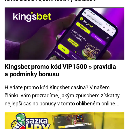
Kingsbet promo kód VIP1500 » pravidla
a podmínky bonusu
Hledáte promo kód Kingsbet casina? V našem
článku vám prozradíme, jakým způsobem získat ty
nejlepší casino bonusy v tomto oblíbeném online...