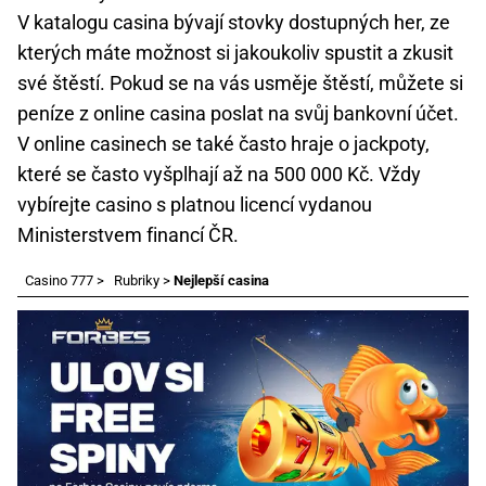
V katalogu casina bývají stovky dostupných her, ze
kterých máte možnost si jakoukoliv spustit a zkusit
své štěstí. Pokud se na vás usměje štěstí, můžete si
peníze z online casina poslat na svůj bankovní účet.
V online casinech se také často hraje o jackpoty,
které se často vyšplhají až na 500 000 Kč. Vždy
vybírejte casino s platnou licencí vydanou
Ministerstvem financí ČR.
Casino 777
>
Rubriky
>
Nejlepší casina