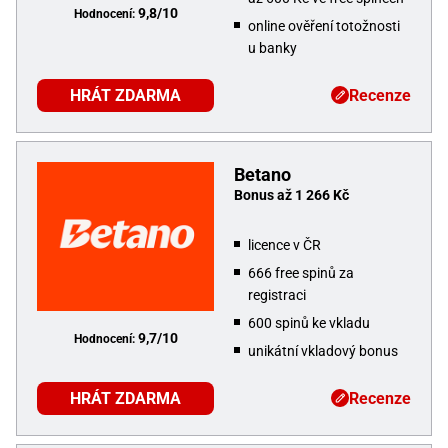
9,8/10
Hodnocení:
online ověření totožnosti
u banky
HRÁT ZDARMA
Recenze
Betano
Bonus až 1 266 Kč
licence v ČR
666 free spinů za
registraci
600 spinů ke vkladu
9,7/10
Hodnocení:
unikátní vkladový bonus
HRÁT ZDARMA
Recenze