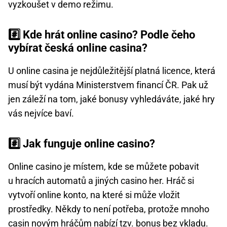
vyzkoušet v demo režimu.
#️⃣ Kde hrát online casino? Podle čeho
vybírat česká online casina?
U online casina je nejdůležitější platná licence, která
musí být vydána Ministerstvem financí ČR. Pak už
jen záleží na tom, jaké bonusy vyhledáváte, jaké hry
vás nejvíce baví.
#️⃣ Jak funguje online casino?
Online casino je místem, kde se můžete pobavit
u hracích automatů a jiných casino her. Hráč si
vytvoří online konto, na které si může vložit
prostředky. Někdy to není potřeba, protože mnoho
casin novým hráčům nabízí tzv. bonus bez vkladu.