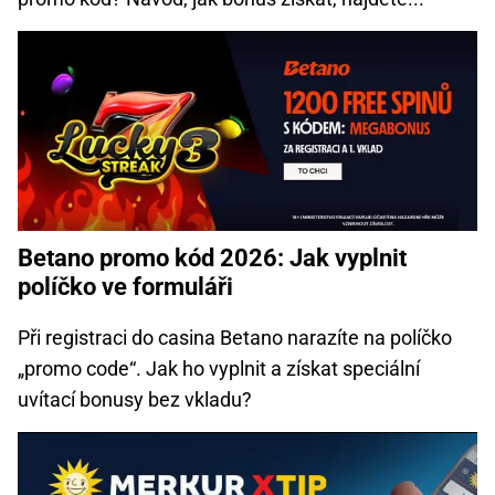
Betano promo kód 2026: Jak vyplnit
políčko ve formuláři
Při registraci do casina Betano narazíte na políčko
„promo code“. Jak ho vyplnit a získat speciální
uvítací bonusy bez vkladu?