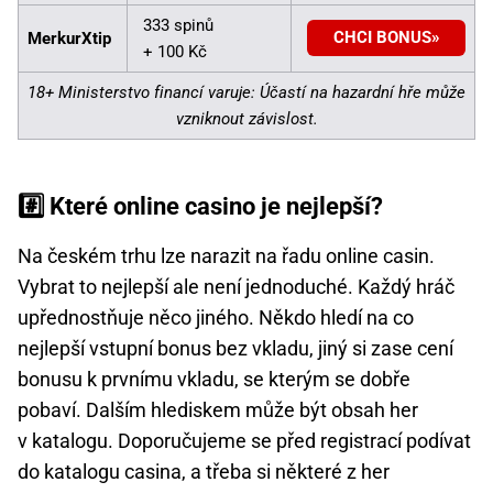
333 spinů
CHCI BONUS
MerkurXtip
+ 100 Kč
18+ Ministerstvo financí varuje: Účastí na hazardní hře může
vzniknout závislost.
#️⃣ Které online casino je nejlepší?
Na českém trhu lze narazit na řadu online casin.
Vybrat to nejlepší ale není jednoduché. Každý hráč
upřednostňuje něco jiného. Někdo hledí na co
nejlepší vstupní bonus bez vkladu, jiný si zase cení
bonusu k prvnímu vkladu, se kterým se dobře
pobaví. Dalším hlediskem může být obsah her
v katalogu. Doporučujeme se před registrací podívat
do katalogu casina, a třeba si některé z her