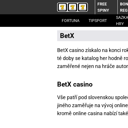
FREE
BON
SPINY
REG
SAZK
FORTUNA
TIPSPORT
HRY
BetX
BetX casino získalo na konci ro
té doby se katalog her hodně r
zaměřené nejen na hráče auto
BetX casino
Vše patří pod slovenskou spo
jiného zaměřuje na vývoj onlin
kromě online casina nabízí také