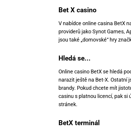
Bet X casino
V nabídce online casina BetX na
providerů jako Synot Games, A
jsou také „domovské“ hry zna
Hledá se...
Online casino BetX se hledá po
narazit ještě na Bet-X. Ostatní
brandy. Pokud chcete mít jisto
casinu s platnou licencí, pak si
stránek.
BetX terminál