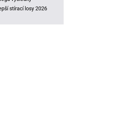
epší stírací losy 2026