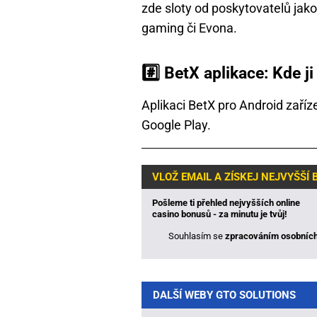
zde sloty od poskytovatelů jak
gaming či Evona.
#️⃣ BetX aplikace: Kde j
Aplikaci BetX pro Android zaříz
Google Play.
VLOŽ EMAIL A ZÍSKEJ NEJVYŠŠÍ
Pošleme ti přehled nejvyšších online
casino bonusů - za minutu je tvůj!
Souhlasím se
zpracováním osobních
DALŠÍ WEBY GTO SOLUTIONS