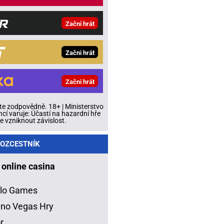
Začni hrát
Začni hrát
Začni hrát
te zodpovědně. 18+ | Ministerstvo
ncí varuje: Účastí na hazardní hře
 vzniknout závislost.
ROZCESTNÍK
 online casina
llo Games
no Vegas Hry
r