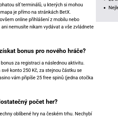
hatou síť terminálů, u kterých si mohou
Nejl
ch mapa je přímo na stránkách BetX.
e ovšem online přihlášení z mobilu nebo
e ani nemusíte nikam vydávat a vše zvládnete
k získat bonus pro nového hráče?
 bonus za registraci a následnou aktivitu.
na své konto 250 Kč, za stejnou částku se
asino vám připíše 25 free spinů (jedna otočka
dostatečný počet her?
šechny oblíbené hry na českém trhu. Nechybí