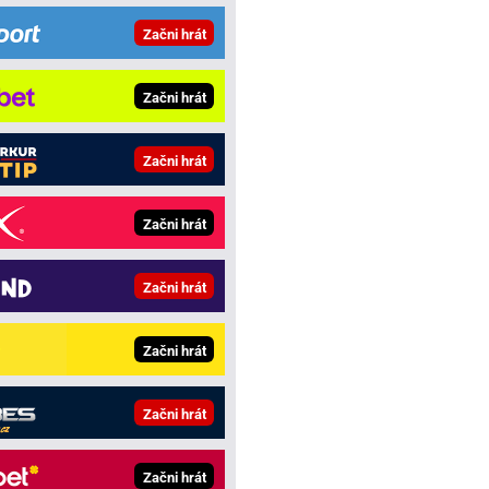
Začni hrát
Začni hrát
Začni hrát
Začni hrát
Začni hrát
Začni hrát
Začni hrát
Začni hrát