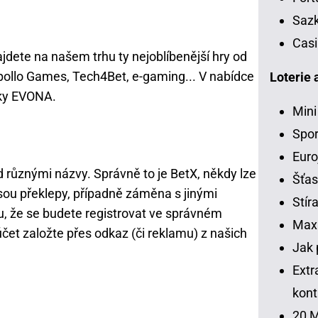
Sazk
Casi
jdete na našem trhu ty nejoblíbenější hry od
pollo Games, Tech4Bet, e-gaming... V nabídce
Loterie 
čky EVONA.
Mini
Spor
Euro
d různými názvy. Správně to je BetX, někdy lze
Šťas
 jsou překlepy, případně záměna s jinými
Stír
tu, že se budete registrovat ve správném
Maxa
 účet založte přes odkaz (či reklamu) z našich
Jak 
Extr
kont
20 M