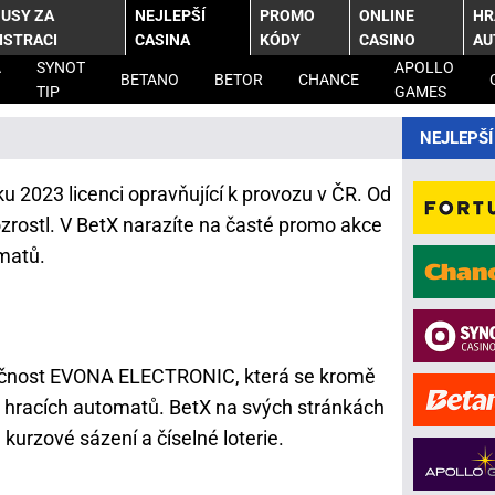
USY ZA
NEJLEPŠÍ
PROMO
ONLINE
HR
ISTRACI
CASINA
KÓDY
CASINO
AU
A
SYNOT
APOLLO
BETANO
BETOR
CHANCE
TIP
GAMES
NEJLEPŠÍ
ku 2023 licenci opravňující k provozu v ČR. Od
ozrostl. V BetX narazíte na časté promo akce
matů.
lečnost EVONA ELECTRONIC, která se kromě
e hracích automatů. BetX na svých stránkách
 kurzové sázení a číselné loterie.