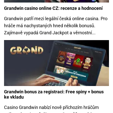
Grandwin casino online CZ: recenze a hodnocení
Grandwin patří mezi legální česká online casina. Pro
hráče má nachystaných hned několik bonusů.
Zajímavě vypadá Grand Jackpot a věrnostní...
Grandwin bonus za registraci: Free spiny + bonus
ke vkladu
Casino Grandwin nabízí nově příchozím hráčům