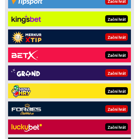
Začni hrát
Začni hrát
Začni hrát
Začni hrát
Začni hrát
Začni hrát
Začni hrát
Začni hrát