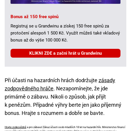
Bonus až 150 free spinů
Registruj se u Grandwinu a získej 150 free spinů za
protočení alespoň 1 500 Kč. Využít můžeš také vkladový
bonus až do výše 100 000 Kč.
KLIKNI ZDE a začni hrát u Grandwinu
Při účasti na hazardních hrách dodržujte
zásady
zodpovědného hráče
. Nezapomínejte, že jde
primárně o zábavu. Nikoli o způsob, jak přijít
k penězům. Případné výhry berte jen jako příjemný
bonus. Hrajte s rozumem a dobře se bavte.
Hrajte zodpovědně
a pro zábavu! Zákaz účasti osob mladších 18 let na hazardní hře. Ministerstvo financí