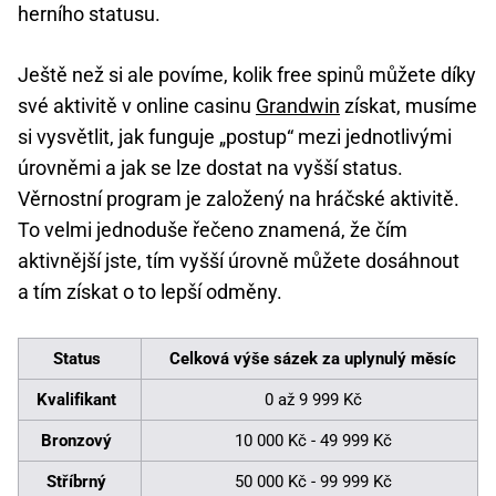
herního statusu.
Ještě než si ale povíme, kolik free spinů můžete díky
své aktivitě v online casinu
Grandwin
získat, musíme
si vysvětlit, jak funguje „postup“ mezi jednotlivými
úrovněmi a jak se lze dostat na vyšší status.
Věrnostní program je založený na hráčské aktivitě.
To velmi jednoduše řečeno znamená, že čím
aktivnější jste, tím vyšší úrovně můžete dosáhnout
a tím získat o to lepší odměny.
Status
Celková výše sázek za uplynulý měsíc
Kvalifikant
0 až 9 999 Kč
Bronzový
10 000 Kč - 49 999 Kč
Stříbrný
50 000 Kč - 99 999 Kč