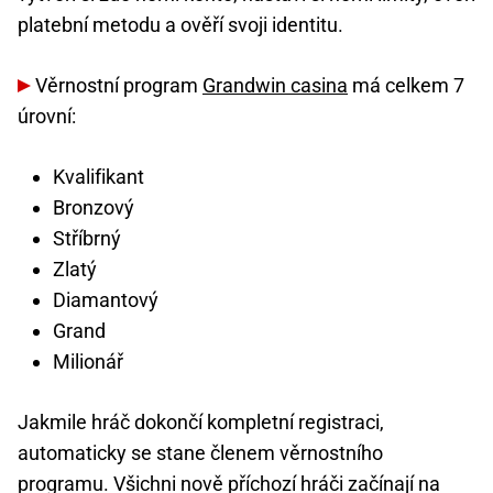
platební metodu a ověří svoji identitu.
Věrnostní program
Grandwin casina
má celkem 7
úrovní:
Kvalifikant
Bronzový
Stříbrný
Zlatý
Diamantový
Grand
Milionář
Jakmile hráč dokončí kompletní registraci,
automaticky se stane členem věrnostního
programu. Všichni nově příchozí hráči začínají na