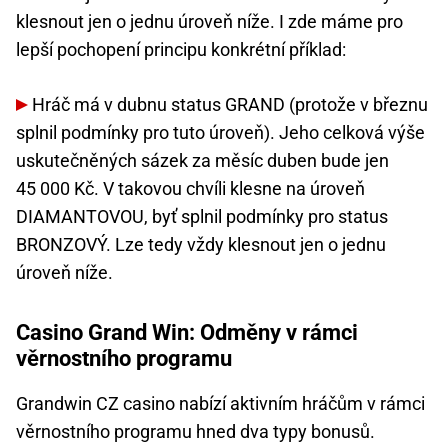
klesnout jen o jednu úroveň níže. I zde máme pro
lepší pochopení principu konkrétní příklad:
Hráč má v dubnu status GRAND (protože v březnu
splnil podmínky pro tuto úroveň). Jeho celková výše
uskutečněných sázek za měsíc duben bude jen
45 000 Kč. V takovou chvíli klesne na úroveň
DIAMANTOVOU, byť splnil podmínky pro status
BRONZOVÝ. Lze tedy vždy klesnout jen o jednu
úroveň níže.
Casino Grand Win: Odměny v rámci
věrnostního programu
Grandwin CZ casino nabízí aktivním hráčům v rámci
věrnostního programu hned dva typy bonusů.