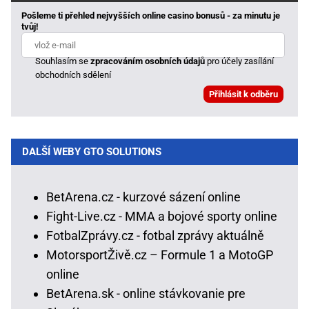
Pošleme ti přehled nejvyšších online casino bonusů - za minutu je
tvůj!
Souhlasím se
zpracováním osobních údajů
pro účely zasílání
obchodních sdělení
DALŠÍ WEBY GTO SOLUTIONS
BetArena.cz - kurzové sázení online
Fight-Live.cz - MMA a bojové sporty online
FotbalZprávy.cz - fotbal zprávy aktuálně
MotorsportŽivě.cz – Formule 1 a MotoGP
online
BetArena.sk - online stávkovanie pre