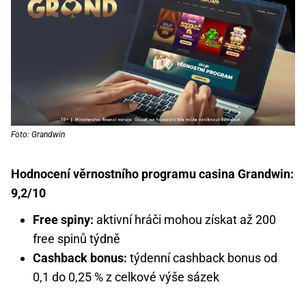
Foto: Grandwin
Hodnocení věrnostního programu casina Grandwin:
9,2/10
Free spiny:
aktivní hráči mohou získat až 200
free spinů týdně
Cashback bonus:
týdenní cashback bonus od
0,1 do 0,25 % z celkové výše sázek