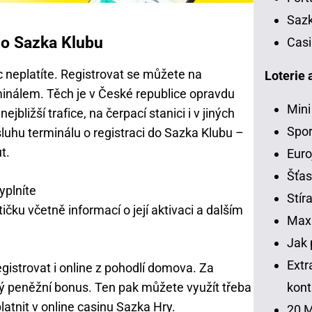
Sazk
do Sazka Klubu
Casi
c neplatíte. Registrovat se můžete na
Loterie 
minálem. Těch je v České republice opravdu
Mini
ejbližší trafice, na čerpací stanici i v jiných
Spor
uhu terminálu o registraci do Sazka Klubu –
t.
Euro
Šťas
yplníte
Stír
ičku včetně informací o její aktivaci a dalším
Maxa
Jak 
Extr
istrovat i online z pohodlí domova. Za
kont
lý peněžní bonus. Ten pak můžete využít třeba
platnit v
online casinu
Sazka Hry.
20 M