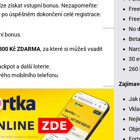
c lze získat vstupní bonus. Nezapomeňte:
Free
ž po úspěšném dokončení celé registrace.
Free
No d
ní bonus.
Bet
 300 Kč ZDARMA
, za které si můžeš vsadit
Naro
30 e
ckpot a další loterie.
260 
tvého mobilního telefonu.
Zajímavé
Jak 
Vkla
Nejl
Obje
Fort