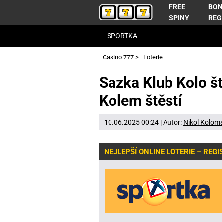
FREE
BON
SPINY
REG
SPORTKA
Casino 777
>
Loterie
Sazka Klub Kolo št
Kolem štěstí
10.06.2025 00:24 | Autor:
Nikol Kolom
NEJLEPŠÍ ONLINE LOTERIE – RE