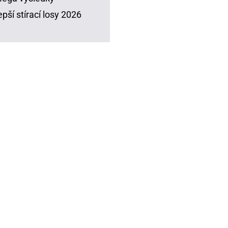
epší stírací losy 2026