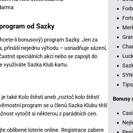
zdarma
Forb
Fort
 program od Sazky
Merk
Gra
chcete-li bonusový) program Sazky. Jen za
Cha
ma, přináší nejednu výhodu – usnadňuje sázení,
Luc
astnit speciálních akcí nebo se zapojit do
že využíváte Sazka Klub kartu.
Sazk
SYN
Tips
e také Kolo štěstí aneb „roztoč kolo štěstí
Bonusy a
 věrnostní program se u členů Sazka Klubu těší
Casi
ožnost vytočit si některou z parádních cen.
Nejl
jte oblíbené loterie online. Registrace zabere
Pení