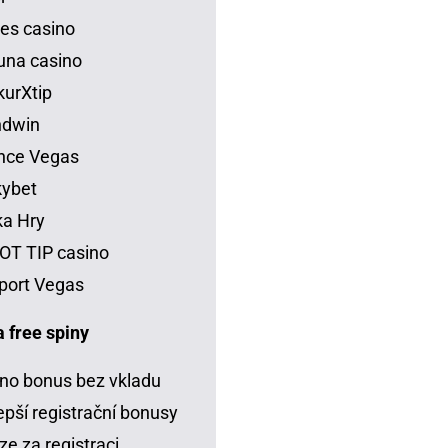
es casino
una casino
urXtip
ndwin
nce Vegas
kybet
a Hry
OT TIP casino
port Vegas
 free spiny
no bonus bez vkladu
epší registrační bonusy
ze za registraci