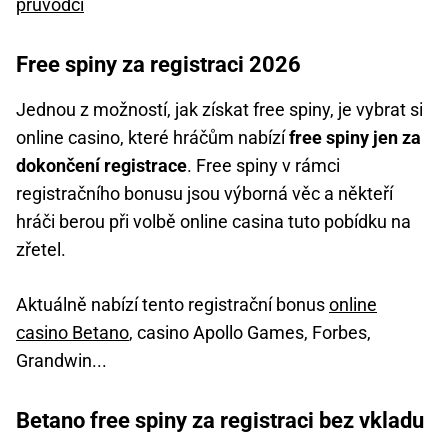
průvodci
Free spiny za registraci 2026
Jednou z možností, jak získat free spiny, je vybrat si
online casino, které hráčům nabízí
free spiny jen za
dokončení registrace
. Free spiny v rámci
registračního bonusu jsou výborná věc a někteří
hráči berou při volbě online casina tuto pobídku na
zřetel.
Aktuálně nabízí tento registrační bonus
online
casino Betano
, casino Apollo Games, Forbes,
Grandwin...
Betano free spiny za registraci bez vkladu