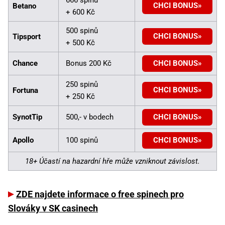
666 spinů
CHCI BONUS
Betano
+ 600 Kč
500 spinů
CHCI BONUS
Tipsport
+ 500 Kč
Chance
Bonus 200 Kč
CHCI BONUS
250 spinů
CHCI BONUS
Fortuna
+ 250 Kč
SynotTip
500,- v bodech
CHCI BONUS
Apollo
100 spinů
CHCI BONUS
18+ Účastí na hazardní hře může vzniknout závislost.
ZDE najdete informace o free spinech pro
Slováky v SK casinech