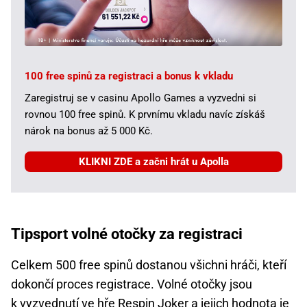
100 free spinů za registraci a bonus k vkladu
Zaregistruj se v casinu Apollo Games a vyzvedni si
rovnou 100 free spinů. K prvnímu vkladu navíc získáš
nárok na bonus až 5 000 Kč.
KLIKNI ZDE a začni hrát u Apolla
Tipsport volné otočky za registraci
Celkem 500 free spinů dostanou všichni hráči, kteří
dokončí proces registrace. Volné otočky jsou
k vyzvednutí ve hře Respin Joker a jejich hodnota je