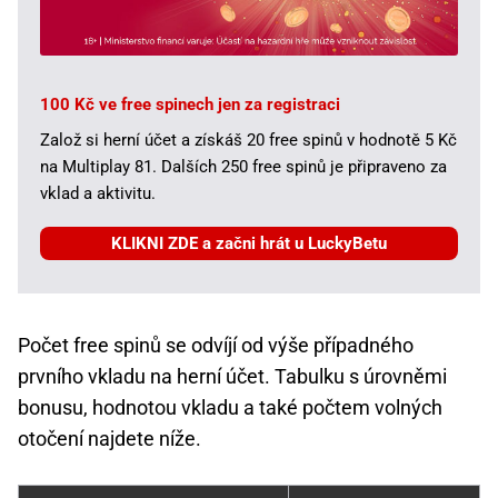
100 Kč ve free spinech jen za registraci
Založ si herní účet a získáš 20 free spinů v hodnotě 5 Kč
na Multiplay 81. Dalších 250 free spinů je připraveno za
vklad a aktivitu.
KLIKNI ZDE a začni hrát u LuckyBetu
Počet free spinů se odvíjí od výše případného
prvního vkladu na herní účet. Tabulku s úrovněmi
bonusu, hodnotou vkladu a také počtem volných
otočení najdete níže.