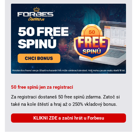
50 free spinů jen za registraci
Za registraci dostaneš 50 free spinů zdarma. Zatoč si
také na kole štěstí a hraj až o 250% vkladový bonus.
KLIKNI ZDE a začni hrát u Forbesu