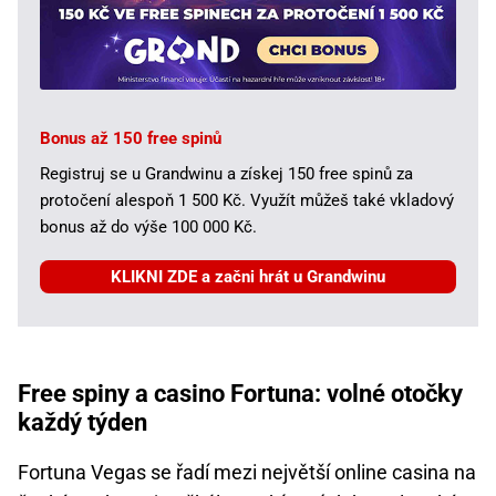
Bonus až 150 free spinů
Registruj se u Grandwinu a získej 150 free spinů za
protočení alespoň 1 500 Kč. Využít můžeš také vkladový
bonus až do výše 100 000 Kč.
KLIKNI ZDE a začni hrát u Grandwinu
Free spiny a casino Fortuna: volné otočky
každý týden
Fortuna Vegas se řadí mezi největší online casina na