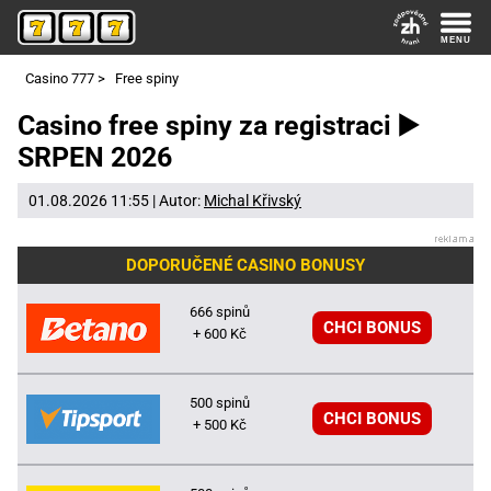
Casino 777
>
Free spiny
Casino free spiny za registraci ▶️
SRPEN 2026
01.08.2026 11:55 | Autor:
Michal Křivský
DOPORUČENÉ CASINO BONUSY
666 spinů
CHCI BONUS
+ 600 Kč
500 spinů
CHCI BONUS
+ 500 Kč