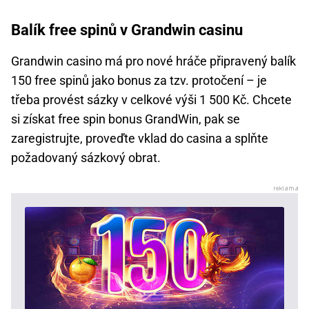
Balík free spinů v Grandwin casinu
Grandwin casino má pro nové hráče připravený balík
150 free spinů jako bonus za tzv. protočení – je
třeba provést sázky v celkové výši 1 500 Kč. Chcete
si získat free spin bonus GrandWin, pak se
zaregistrujte, proveďte vklad do casina a splňte
požadovaný sázkový obrat.