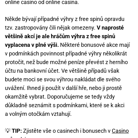
online casino od online casina.
Někde bývají případné výhry z free spinů opravdu
tzv. zastropovány čili nějak omezeny.
V naprosté
většině akcí je ale hráčům výhra z free spinů
vyplacena v plné výši.
Některé bonusové akce mají
v podmínkách povinnost případné výhry několikrát
protočit, než bude možné peníze převést z herního
účtu na bankovní účet. Ve většině případů však
budete moci se svou výhrou nakládat dle svého
uvážení. Ihned ji použít v další hře, nebo ji prostě
okamžitě vybrat. Doporučujeme se tedy vždy
důkladně seznámit s podmínkami, které se k akci
a volným otočkám vztahují.
💡
TIP:
Zjistěte vše o casinech i bonusech v
Casino