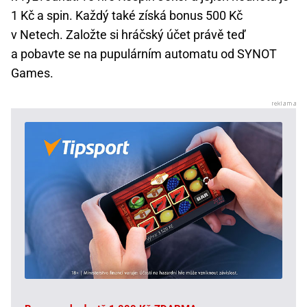
1 Kč a spin. Každý také získá bonus 500 Kč
v Netech. Založte si hráčský účet právě teď
a pobavte se na pupulárním automatu od SYNOT
Games.