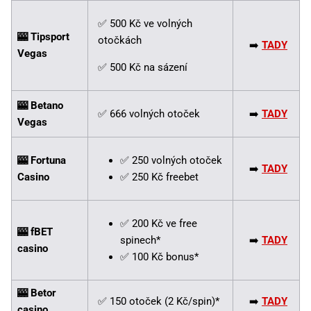
✅ 500 Kč ve volných
🎰 Tipsport
otočkách
➡️
TADY
Vegas
✅ 500 Kč na sázení
🎰 Betano
✅ 666 volných otoček
➡️
TADY
Vegas
🎰 Fortuna
✅ 250 volných otoček
➡️
TADY
Casino
✅ 250 Kč freebet
✅ 200 Kč ve free
🎰 fBET
spinech*
➡️
TADY
casino
✅ 100 Kč bonus*
🎰 Betor
✅ 150 otoček (2 Kč/spin)*
➡️
TADY
casino