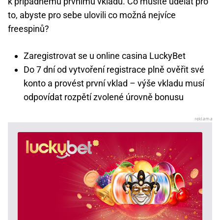
k případnému prvnímu vkladu. Co musíte udělat pro
to, abyste pro sebe ulovili co možná nejvíce
freespinů?
Zaregistrovat se u online casina LuckyBet
Do 7 dní od vytvoření registrace plně ověřit své
konto a provést první vklad – výše vkladu musí
odpovídat rozpětí zvolené úrovně bonusu