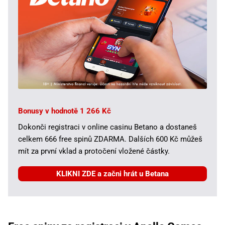
Bonusy v hodnotě 1 266 Kč
Dokonči registraci v online casinu Betano a dostaneš
celkem 666 free spinů ZDARMA. Dalších 600 Kč můžeš
mít za první vklad a protočení vložené částky.
KLIKNI ZDE a začni hrát u Betana