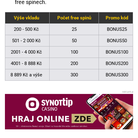
free spinech.
Výše vkladu
Počet free spinů
Promo kód
200 - 500 Kč
25
BONUS25
501 - 2 000 Kč
50
BONUS50
2001 - 4 000 Kč
100
BONUS100
4001 - 8 888 Kč
200
BONUS200
8 889 Kč a výše
300
BONUS300