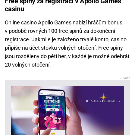
Free spiny za registraci v Apollo Games
casinu
Online casino Apollo Games nabízí hráčům bonus
v podobě rovných 100 free spinů za dokončení
registrace. Jakmile je založeno trvalé konto, casino
připíše na účet stovku volných otočení. Free spiny
jsou rozděleny do pěti her, v každé je možné odehrát
20 volných otočení.