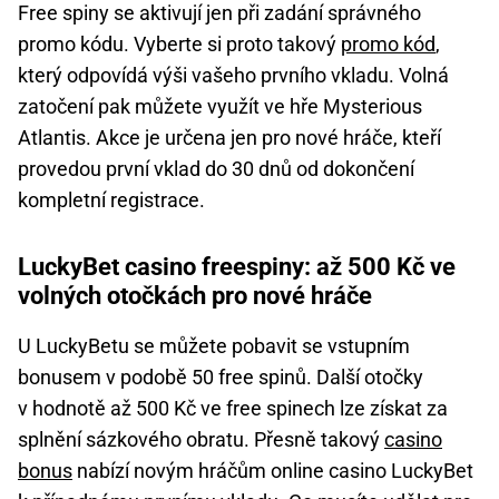
Free spiny se aktivují jen při zadání správného
promo kódu. Vyberte si proto takový
promo kód
,
který odpovídá výši vašeho prvního vkladu. Volná
zatočení pak můžete využít ve hře Mysterious
Atlantis. Akce je určena jen pro nové hráče, kteří
provedou první vklad do 30 dnů od dokončení
kompletní registrace.
LuckyBet casino freespiny: až 500 Kč ve
volných otočkách pro nové hráče
U LuckyBetu se můžete pobavit se vstupním
bonusem v podobě 50 free spinů. Další otočky
v hodnotě až 500 Kč ve free spinech lze získat za
splnění sázkového obratu. Přesně takový
casino
bonus
nabízí novým hráčům online casino LuckyBet