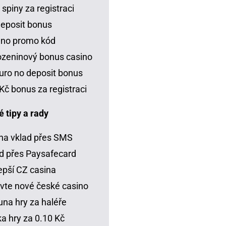
 spiny za registraci
eposit bonus
ano promo kód
zeninový bonus casino
uro no deposit bonus
Kč bonus za registraci
 tipy a rady
na vklad přes SMS
d přes Paysafecard
epší CZ casina
vte nové české casino
una hry za haléře
a hry za 0.10 Kč