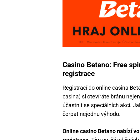
Casino Betano: Free sp
registrace
Registrací do online casina Bet
casina) si otevíráte bránu neje
účastnit se speciálních akcí. 
čerpat nejednu výhodu.
Online casino Betano nabízí v
registrace.
Tím se liší od jinýc