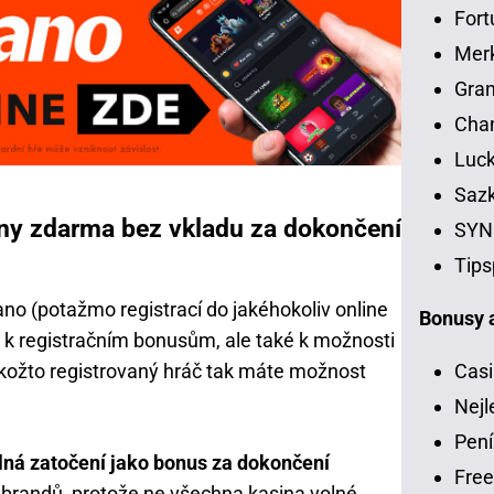
Fort
Merk
Gra
Cha
Luc
Sazk
iny zdarma bez vkladu za dokončení
SYN
Tips
ano (potažmo registrací do jakéhokoliv online
Bonusy a
n k registračním bonusům, ale také k možnosti
Jakožto registrovaný hráč tak máte možnost
Casi
Nejl
Pení
olná zatočení jako bonus za dokončení
Free
h brandů, protože ne všechna kasina volné