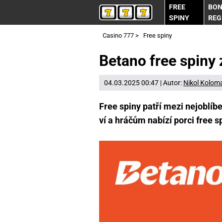
FREE
BON
SPINY
REG
Casino 777
>
Free spiny
Betano free spiny 
04.03.2025 00:47 | Autor:
Nikol Kolom
Free spiny patří mezi nejoblíb
ví a hráčům nabízí porci free 