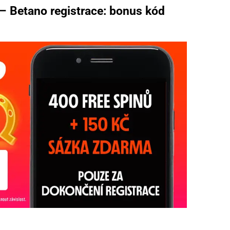
i – Betano registrace: bonus kód