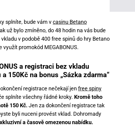
ky splníte, bude vám v
casinu Betano
Jak už bylo zmíněno, do 48 hodin na vás bude
 vkladu v podobě 400 free spinů do hry Betano
ňte využít promokód MEGABONUS.
US a registraci bez vkladu
nů a 150Kč na bonus „Sázka zdarma“
dokončení registrace nečekají jen
free spiny
že splníte všechny řádné kroky.
Kromě toho
otě 150 Kč.
Jen za dokončení registrace tak
byste byli nuceni provést vklad. Dohromady
exkluzivní a časově omezenou nabídku.