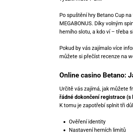
Po spuštění hry Betano Cup na
MEGABONUS. Díky volným spinům
herního slotu, a kdo ví – třeba 
Pokud by vás zajímalo více inf
můžete si přečíst recenze na 
Online casino Betano: Ja
Určitě vás zajímá, jak můžete fr
řádné dokončení registrace (
K tomu je zapotřebí splnit tři dů
Ověření identity
Nastavení herních limitů