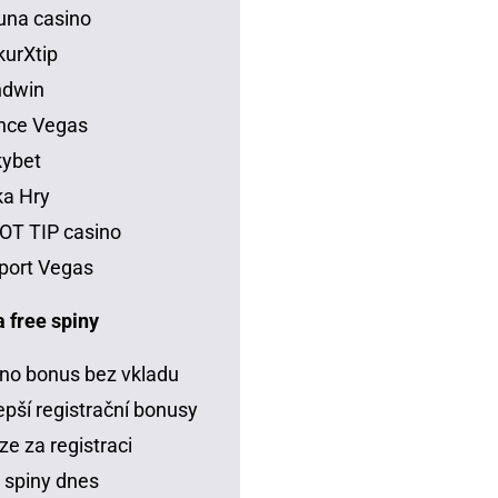
una casino
urXtip
ndwin
nce Vegas
kybet
a Hry
OT TIP casino
port Vegas
 free spiny
no bonus bez vkladu
epší registrační bonusy
ze za registraci
 spiny dnes