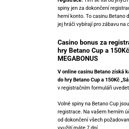
spiny jen za dokončení registr
herní konto. To casinu Betano d
jej hráči vybírají pro zábavu na
Casino bonus za registr
hry Betano Cup a 150K
MEGABONUS
V online casinu Betano získá k
do hry Betano Cup a 150Kč „S
v registračním formuláři uve
Volné spiny na Betano Cup jsou 
registrace. Na vašem herním úč
od dokončení všech požadovanýc
využití máte 7 dní.