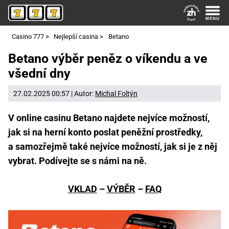
Casino 777
>
Nejlepší casina
>
Betano
Betano výběr peněz o víkendu a ve
všední dny
27.02.2025 00:57 | Autor:
Michal Foltýn
V online casinu Betano najdete nejvíce možností,
jak si na herní konto poslat peněžní prostředky,
a samozřejmě také nejvíce možností, jak si je z něj
vybrat. Podívejte se s námi na ně.
VKLAD
–
VÝBĚR
–
FAQ