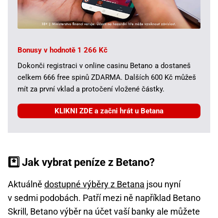
Bonusy v hodnotě 1 266 Kč
Dokonči registraci v online casinu Betano a dostaneš
celkem 666 free spinů ZDARMA. Dalších 600 Kč můžeš
mít za první vklad a protočení vložené částky.
KLIKNI ZDE a začni hrát u Betana
*️⃣ Jak vybrat peníze z Betano?
Aktuálně
dostupné výběry z Betana
jsou nyní
v sedmi podobách. Patří mezi ně například Betano
Skrill, Betano výběr na účet vaší banky ale můžete