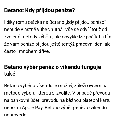
Betano: Kdy přijdou peníze?
I díky tomu otázka na
Betano
„kdy přijdou peníze“
nebude vlastně vůbec nutná. Vše se odvíjí totiž od
zvolené metody výběru, ale obvykle lze počítat s tím,
že vám peníze přijdou ještě tentýž pracovní den, ale
často i mnohem dříve.
Betano výběr peněz o víkendu funguje
také
Betano výběr o víkendu je možný, záleží ovšem na
metodě výběru, kterou si zvolíte. V případě převodu
na bankovní účet, převodu na běžnou platební kartu
nebo na Apple Pay, Betano výběr peněz o víkendu
neprovede.