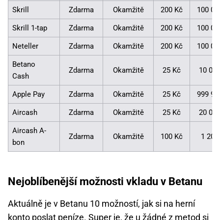
Skrill
Zdarma
Okamžitě
200 Kč
100 00
Skrill 1-tap
Zdarma
Okamžitě
200 Kč
100 00
Neteller
Zdarma
Okamžitě
200 Kč
100 00
Betano
Zdarma
Okamžitě
25 Kč
10 00
Cash
Apple Pay
Zdarma
Okamžitě
25 Kč
999 99
Aircash
Zdarma
Okamžitě
25 Kč
20 00
Aircash A-
Zdarma
Okamžitě
100 Kč
1 200
bon
Nejoblíbenější možnosti vkladu v Betanu
Aktuálně je v Betanu 10 možností, jak si na herní
konto poslat peníze. Super je, že u žádné z metod si