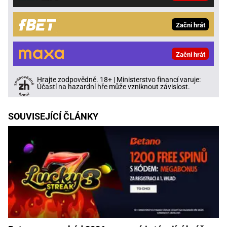
Začni hrát
Začni hrát
Hrajte zodpovědně. 18+ | Ministerstvo financí varuje:
Účastí na hazardní hře může vzniknout závislost.
SOUVISEJÍCÍ ČLÁNKY