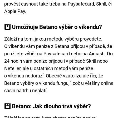
provést cashout také třeba na Paysafecard, Skrill, či
Apple Pay.
*️⃣ Umožňuje Betano výběr o víkendu?
Záleží na tom, jakou metodu výběru provedete.
O víkendu vám peníze z Betana přijdou v případě, že
použijete výběr na Paysafecard nebo na Aircash. Do
24 hodin vám peníze přijdou i v případě Skrill nebo
Neteller, ale u ostatních metod vám peníze
o víkendu nedorazí. Obecně vzato lze ale říci, že
Betano výběry o víkendu
fungují, což u většiny online
casin na trhu neplatí.
*️⃣ Betano: Jak dlouho trvá výběr?