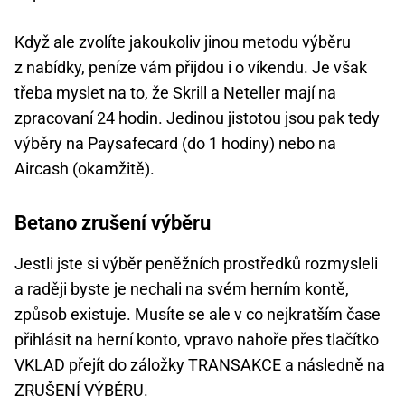
Když ale zvolíte jakoukoliv jinou metodu výběru
z nabídky, peníze vám přijdou i o víkendu. Je však
třeba myslet na to, že Skrill a Neteller mají na
zpracovaní 24 hodin. Jedinou jistotou jsou pak tedy
výběry na Paysafecard (do 1 hodiny) nebo na
Aircash (okamžitě).
Betano zrušení výběru
Jestli jste si výběr peněžních prostředků rozmysleli
a raději byste je nechali na svém herním kontě,
způsob existuje. Musíte se ale v co nejkratším čase
přihlásit na herní konto, vpravo nahoře přes tlačítko
VKLAD přejít do záložky TRANSAKCE a následně na
ZRUŠENÍ VÝBĚRU.