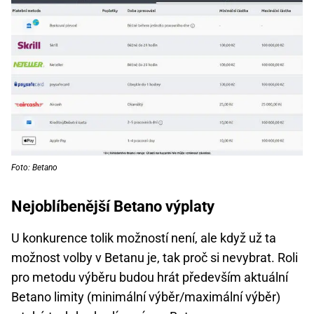
Foto: Betano
Nejoblíbenější Betano výplaty
U konkurence tolik možností není, ale když už ta
možnost volby v Betanu je, tak proč si nevybrat. Roli
pro metodu výběru budou hrát především aktuální
Betano limity (minimální výběr/maximální výběr)