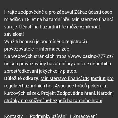
Hrajte zodpovědně
a pro zábavu! Zákaz účasti osob
mladších 18 let na hazardní hře. Ministerstvo financí
varuje: Účastí na hazardní hře může vzniknout
závislost!
Využití bonusů je podmíněno registrací u
provozovatele –
informace zde
.
Na webových stránkách https://www.casino-777.cz/
nejsou provozovány hazardní hry ani zde neprobíhá
zprostředkování jakýchkoliv plateb.
Důležité odkazy:
Ministerstvo financí ČR
,
Institut pro
regulaci hazardních her
,
Asociace hráčů pokeru a
kurzových sázek
,
Projekt Zodpovědné hraní
,
Národní
stránky pro snížení nebezpečí hazardního hraní
Kontakty
|
Podmínky užívání
|
Zpracování