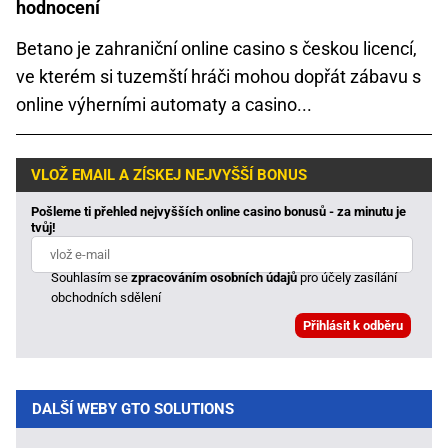
hodnocení
Betano je zahraniční online casino s českou licencí,
ve kterém si tuzemští hráči mohou dopřát zábavu s
online výherními automaty a casino...
VLOŽ EMAIL A ZÍSKEJ NEJVYŠŠÍ BONUS
Pošleme ti přehled nejvyšších online casino bonusů - za minutu je
tvůj!
Souhlasím se
zpracováním osobních údajů
pro účely zasílání
obchodních sdělení
DALŠÍ WEBY GTO SOLUTIONS