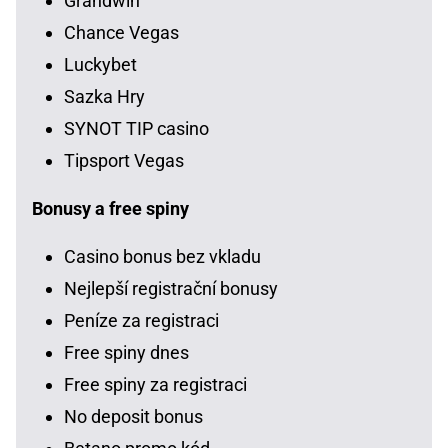
Grandwin
Chance Vegas
Luckybet
Sazka Hry
SYNOT TIP casino
Tipsport Vegas
Bonusy a free spiny
Casino bonus bez vkladu
Nejlepší registrační bonusy
Peníze za registraci
Free spiny dnes
Free spiny za registraci
No deposit bonus