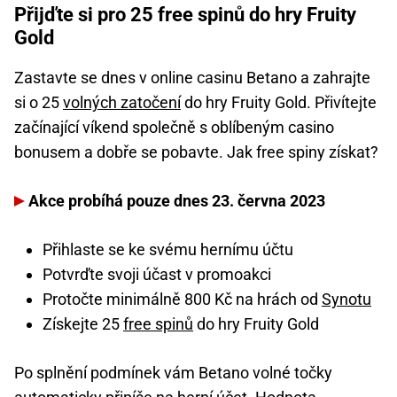
Přijďte si pro 25 free spinů do hry Fruity
Gold
Zastavte se dnes v online casinu Betano a zahrajte
si o 25
volných zatočení
do hry Fruity Gold. Přivítejte
začínající víkend společně s oblíbeným casino
bonusem a dobře se pobavte. Jak free spiny získat?
Akce probíhá pouze dnes 23. června 2023
Přihlaste se ke svému hernímu účtu
Potvrďte svoji účast v promoakci
Protočte minimálně 800 Kč na hrách od
Synotu
Získejte 25
free spinů
do hry Fruity Gold
Po splnění podmínek vám Betano volné točky