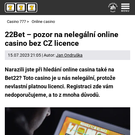
Casino 777
>
Online casino
22Bet – pozor na nelegální online
casino bez CZ licence
15.07.2023 21:05 | Autor:
Jan Ondruška
Narazili jste při hledání online casina také na
Bet22? Toto casino je u nás nelegální, protože
nevlastní platnou licenci. Registraci zde vám
nedoporučujeme, a to z mnoha důvodů.