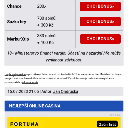
Chance
200,-
CHCI BONUS
700 spinů
CHCI BONUS
Sazka hry
+ 300 Kč
333 spinů
CHCI BONUS
MerkurXtip
+ 100 Kč
18+ Ministerstvo financí varuje: Účastí na hazardní hře může
vzniknout závislost.
Hrajte zodpovědně
a pro zábavu! Zákaz účasti osob mladších 18 let na hazardní hře. Ministerstvo financí
varuje: Účastí na hazardní hře může vzniknout závislost! Využití bonusů je podmíněno registrací u
provozovatele -
informace zde
.
15.07.2023 21:05 | Autor:
Jan Ondruška
NEJLEPŠÍ ONLINE CASINA
Začni hrát