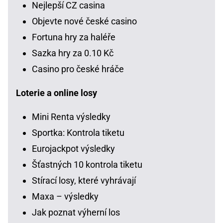
Nejlepší CZ casina
Objevte nové české casino
Fortuna hry za haléře
Sazka hry za 0.10 Kč
Casino pro české hráče
Loterie a online losy
Mini Renta výsledky
Sportka: Kontrola tiketu
Eurojackpot výsledky
Šťastných 10 kontrola tiketu
Stírací losy, které vyhrávají
Maxa – výsledky
Jak poznat výherní los