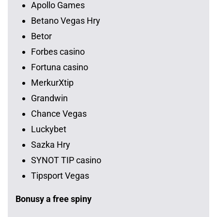
Apollo Games
Betano Vegas Hry
Betor
Forbes casino
Fortuna casino
MerkurXtip
Grandwin
Chance Vegas
Luckybet
Sazka Hry
SYNOT TIP casino
Tipsport Vegas
Bonusy a free spiny