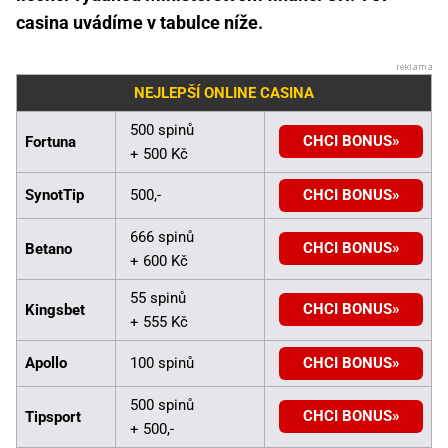
casina uvádíme v tabulce níže.
NEJLEPŠÍ ONLINE CASINA
500 spinů
CHCI BONUS
Fortuna
+ 500 Kč
SynotTip
500,-
CHCI BONUS
666 spinů
CHCI BONUS
Betano
+ 600 Kč
55 spinů
CHCI BONUS
Kingsbet
+ 555 Kč
Apollo
100 spinů
CHCI BONUS
500 spinů
CHCI BONUS
Tipsport
+ 500,-