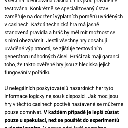
Všechna licencovaná casina u nás jsou pravidelně
testována. Konkrétně se specializovaný ústav
zaměřuje na dodržení výplatních poměrů uváděných
v casinech. Každá technická hra má jasně
stanovená pravidla a hráč by měl mít možnost se
s nimi obeznámit. Jestli všechny hry dosahují
uváděné výplatnosti, se zjišťuje testováním
generátoru náhodných čísel. Hráči tak mají garanci
toho, že takto ověřené hry jsou z hlediska jejich
fungování v pořádku.
U nelegálních poskytovatelů hazardních her tyto
informace logicky nejsou k dispozici. Jak moc jsou
hry v těchto casinech poctivě nastavené se můžeme
pouze domnívat.
V každém případě je lepší zůstat
pouze u spekulací, než se pouštět do experimentů