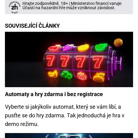
Hrajte zodpovědně. 18+ | Ministerstvo financí varuje:
Účastí na hazardní hře může vzniknout závislost.
SOUVISEJÍCÍ ČLÁNKY
Automaty a hry zdarma i bez registrace
Vyberte si jakýkoliv automat, který se vám líbí, a
pusťte se do hry zdarma. Tak jednoduchá je hra v
demo režimu.