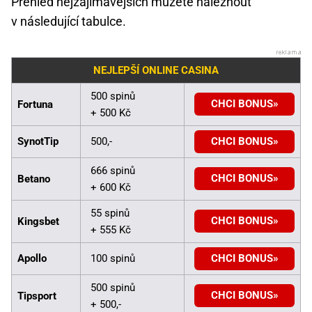
Přehled nejzajímavějších můžete naleznout
v následující tabulce.
NEJLEPŠÍ ONLINE CASINA
500 spinů
CHCI BONUS
Fortuna
+ 500 Kč
SynotTip
500,-
CHCI BONUS
666 spinů
CHCI BONUS
Betano
+ 600 Kč
55 spinů
CHCI BONUS
Kingsbet
+ 555 Kč
Apollo
100 spinů
CHCI BONUS
500 spinů
CHCI BONUS
Tipsport
+ 500,-