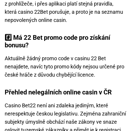
z prohlížeče, i přes aplikaci platí stejná pravidla,
která casino 22Bet porušuje, a proto je na seznamu
nepovolených online casin.
#️⃣ Má 22 Bet promo code pro získání
bonusu?
Aktuálně žádný promo code v casinu 22 Bet
nenajdete, navíc tyto promo kódy nejsou určené pro
české hráče z důvodu chybějící licence.
Přehled nelegálních online casin v ČR
Casino Bet22 není ani zdaleka jediným, které
nerespektuje českou legislativu. Zejména zahraniční
subjekty úmyslně obchází naše zákony ve snaze
oslovit tuzemské zákazníky a přimět je k registraci.