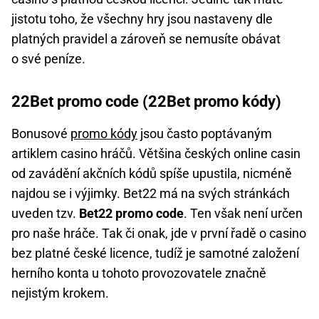
jistotu toho, že všechny hry jsou nastaveny dle
platných pravidel a zároveň se nemusíte obávat
o své peníze.
22Bet promo code (22Bet promo kódy)
Bonusové
promo kódy
jsou často poptávaným
artiklem casino hráčů. Většina českých online casin
od zavádění akčních kódů spíše upustila, nicméně
najdou se i výjimky. Bet22 má na svých stránkách
uveden tzv.
Bet22 promo code
. Ten však není určen
pro naše hráče. Tak či onak, jde v první řadě o casino
bez platné české licence, tudíž je samotné založení
herního konta u tohoto provozovatele značně
nejistým krokem.