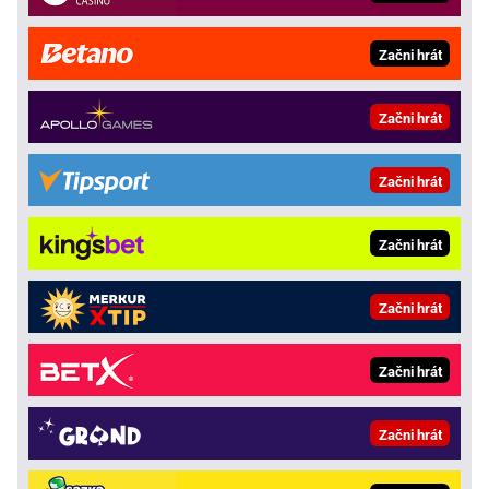
Začni hrát
Začni hrát
Začni hrát
Začni hrát
Začni hrát
Začni hrát
Začni hrát