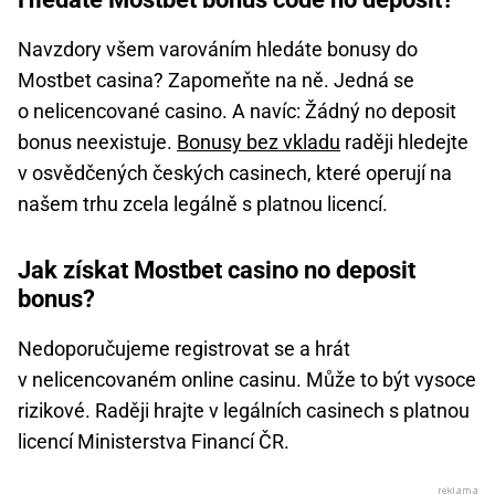
Navzdory všem varováním hledáte bonusy do
Mostbet casina? Zapomeňte na ně. Jedná se
o nelicencované casino. A navíc: Žádný no deposit
bonus neexistuje.
Bonusy bez vkladu
raději hledejte
v osvědčených českých casinech, které operují na
našem trhu zcela legálně s platnou licencí.
Jak získat Mostbet casino no deposit
bonus?
Nedoporučujeme registrovat se a hrát
v nelicencovaném online casinu. Může to být vysoce
rizikové. Raději hrajte v legálních casinech s platnou
licencí Ministerstva Financí ČR.