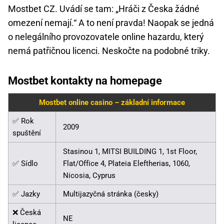
Mostbet CZ. Uvádí se tam: „Hráči z Česka žádné
omezení nemají.“ A to není pravda! Naopak se jedná
o nelegálního provozovatele online hazardu, který
nemá patřičnou licenci. Neskočte na podobné triky.
Mostbet kontakty na homepage
Mostbet online casino – základní informace
✅ Rok
2009
spuštění
Stasinou 1, MITSI BUILDING 1, 1st Floor,
✅ Sídlo
Flat/Office 4, Plateia Eleftherias, 1060,
Nicosia, Cyprus
✅ Jazky
Multijazyčná stránka (česky)
❌ Česká
NE