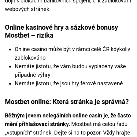
dojít k blokacím bankovních spojení, či k zablokování
webových stránek.
Online kasinové hry a sázkové bonusy
Mostbet – rizika
Online casino může být v rámci celé ČR kdykoliv
zablokováno
Nemáte jistotu, že vám budou vyplaceny vaše
případné výhry
Nemáte jistotu, že jsou hry férově nastavené
Mostbet online: Která stránka je správná?
Běžným jevem nelegálních online casin je, že často
mění přihlašovací stránky.
Mostbet má celou řadu
„vstupních“ stránek. Dejte si na to pozor. Vždy hrajte