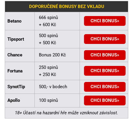
DOPORUČENÉ BONUSY BEZ VKLADU
666 spinů
CHCI BONUS
Betano
+ 600 Kč
500 spinů
CHCI BONUS
Tipsport
+ 500 Kč
Chance
Bonus 200 Kč
CHCI BONUS
250 spinů
CHCI BONUS
Fortuna
+ 250 Kč
SynotTip
500,- v bodech
CHCI BONUS
Apollo
100 spinů
CHCI BONUS
18+ Účastí na hazardní hře může vzniknout závislost.