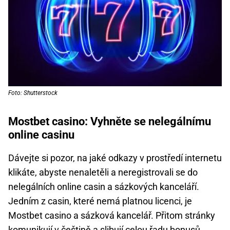
Foto: Shutterstock
Mostbet casino: Vyhněte se nelegálnímu
online casinu
Dávejte si pozor, na jaké odkazy v prostředí internetu
klikáte, abyste nenaletěli a neregistrovali se do
nelegálních online casin a sázkových kanceláří.
Jedním z casin, které nemá platnou licenci, je
Mostbet casino a sázková kancelář. Přitom stránky
komunikují v češtině a slibují celou řadu bonusů.