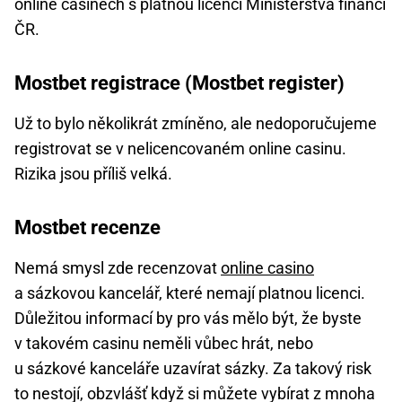
online casinech s platnou licencí Ministerstva financí
ČR.
Mostbet registrace (Mostbet register)
Už to bylo několikrát zmíněno, ale nedoporučujeme
registrovat se v nelicencovaném online casinu.
Rizika jsou příliš velká.
Mostbet recenze
Nemá smysl zde recenzovat
online casino
a sázkovou kancelář, které nemají platnou licenci.
Důležitou informací by pro vás mělo být, že byste
v takovém casinu neměli vůbec hrát, nebo
u sázkové kanceláře uzavírat sázky. Za takový risk
to nestojí, obzvlášť když si můžete vybírat z mnoha