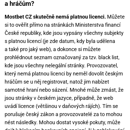
a hráčům?
Mostbet CZ skutečně nemá platnou licenci.
Můžete
si to ověřit přímo na stránkách Ministerstva financí
České republiky, kde jsou vypsány všechny subjekty
s platnou licencí (je zde datum, kdy byla udělena
a také pro jaký web), a dokonce si můžete
prohlédnout seznam označovaný za tzv. black list,
kde jsou všechny nelegální stránky. Provozovatel,
který nemá platnou licenci by neměl dovolit českým
hráčům se u něj registrovat, natož jim nabízet
samotné hraní nebo sázení. Mnohé může zmást, že
jsou stránky v českém jazyce, případně, že web
uvádí licence (většinou v daňových rájích). Tím se
porušuje český zákon a provozovatelé za to mohou
nést následky. Mohou dostat vysoké pokuty, může