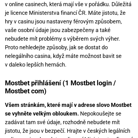
v online casinech, která mají vše v pořádku. Důležitá
je licence Ministerstva financí ČR. Máte jistotu, že
hry v casinu jsou nastaveny férovým způsobem,
vaše osobní údaje jsou zabezpečeny a také
nebudete mít problémy s výběrem svých výher.
Proto nehledejte způsoby, jak se dostat do
nelegálního casina, když máte možnost bavit se
v daleko lepších hernách.
Mostbet přihlášení (1 Mostbet login /
Mostbet com)
Všem stránkám, které mají v adrese slovo Mostbet
se vyhněte velkým obloukem.
Nepokoušejte se
zadávat tam své údaje, rozhodně nebudete mít
jistotu, že jsou v bezpečí. Hrajte v českých legálních