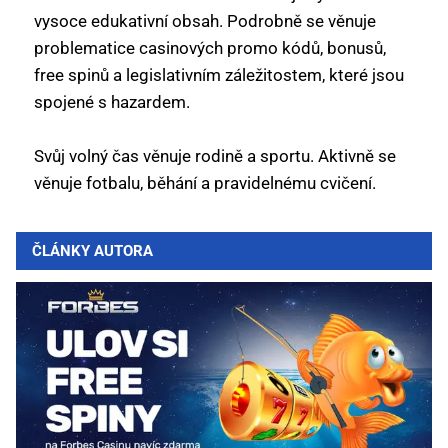
vysoce edukativní obsah. Podrobně se věnuje
problematice casinových promo kódů, bonusů,
free spinů a legislativním záležitostem, které jsou
spojené s hazardem.
Svůj volný čas věnuje rodině a sportu. Aktivně se
věnuje fotbalu, běhání a pravidelnému cvičení.
ČLÁNKY AUTORA