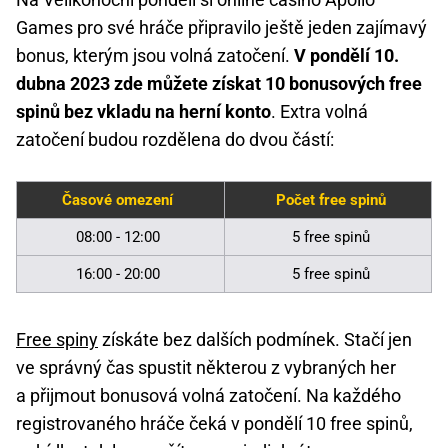
Games pro své hráče připravilo ještě jeden zajímavý
bonus, kterým jsou volná zatočení.
V pondělí 10.
dubna 2023 zde můžete získat 10 bonusových free
spinů bez vkladu na herní konto
. Extra volná
zatočení budou rozdělena do dvou částí:
Časové omezení
Počet free spinů
08:00 - 12:00
5 free spinů
16:00 - 20:00
5 free spinů
Free spiny
získáte bez dalších podmínek. Stačí jen
ve správný čas spustit některou z vybraných her
a přijmout bonusová volná zatočení. Na každého
registrovaného hráče čeká v pondělí 10 free spinů,