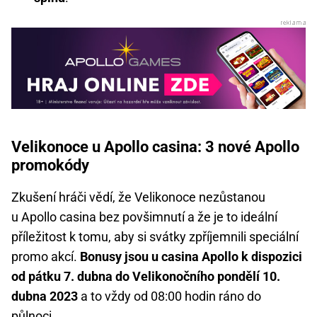
Velikonoce u Apollo casina: 3 nové Apollo
promokódy
Zkušení hráči vědí, že Velikonoce nezůstanou
u Apollo casina bez povšimnutí a že je to ideální
příležitost k tomu, aby si svátky zpříjemnili speciální
promo akcí.
Bonusy jsou u casina Apollo k dispozici
od pátku 7. dubna do Velikonočního pondělí 10.
dubna 2023
a to vždy od 08:00 hodin ráno do
půlnoci.