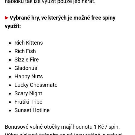
nabídku tak lze využít pouze jedinkrát.
Vybrané hry, ve kterých je možné free spiny
využít:
Rich Kittens
Rich Fish
Sizzle Fire
Gladorius
Happy Nuts
Lucky Chessmate
Scary Night
Frutiki Tribe
Sunset Hotline
Bonusové
volné otočky
mají hodnotu 1 Kč / spin.