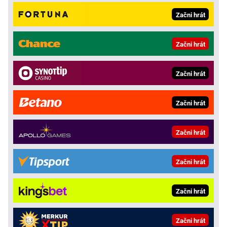
Začni hrát
Začni hrát
Začni hrát
Začni hrát
Začni hrát
Začni hrát
Začni hrát
Začni hrát