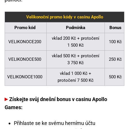
Velikonoční promo kódy v casinu Apollo
Promo kód
Podmínka
Bonus
vklad 200 Kč + protočení
VELIKONOCE200
100 Kč
1 500 Kč
vklad 500 Kč + protočení
VELIKONOCE500
250 Kč
3 750 Kč
vklad 1 000 Kč +
VELIKONOCE1000
500 Kč
protočení 7 500 Kč
Získejte svůj dnešní bonus v casinu Apollo
Games:
Přihlaste se ke svému hernímu účtu