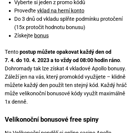
Vyberte si jeden z promo kódů
Proveďte
vklad na herní konto
Do 3 dnů od vkladu splňte podmínku protočení
(15x protočit hodnotu bonusu)
Získejte
bonus
Tento
postup můžete opakovat každý den od
7. 4. do 10. 4. 2023 a to vždy od 08:00 hodin ráno
.
Dohromady tak lze získat 4 vkladové Apollo bonusy.
Záleží jen na vás, který promokód využijete – klidně
můžete každý den použít ten stejný kód. Každý hráč
může velikonoční bonusové kódy využít maximálně
1x denně.
Velikonoční bonusové free spiny
Na Velikonoční pondělí si online casino Apollo