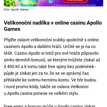
Foto: Apollo Games
Velikonoční nadílka v online casinu Apollo
Games
Přijďte oslavit velikonoční svátky společně s online
casinem Apollo a dalšími hráči. Určitě se je na co
těšit. Casino Apollo si totiž pro své hráče připravilo
směs denních bonusů, se kterými můžete získat až
3 400 Kč a k tomu také free spiny bez podmínek -
půjde je získat jen za to, že se ve správný čas
přihlásíte ke svému hernímu kontu. Ve hře budou
i nové promo kódy, takže se oslava Velikonoc
u Apollo casina ponese ve velkém stylu.
Free spiny a bonusy může u Apollo casina získat