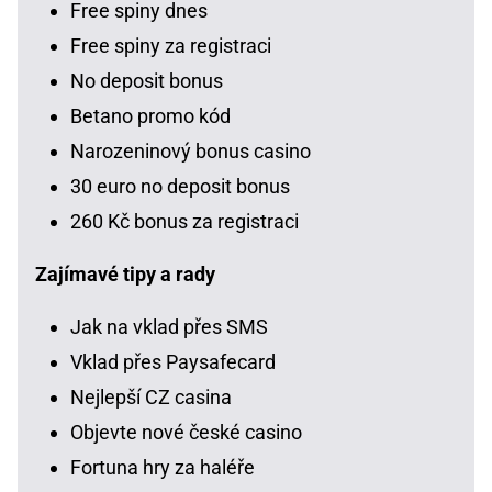
Free spiny dnes
Free spiny za registraci
No deposit bonus
Betano promo kód
Narozeninový bonus casino
30 euro no deposit bonus
260 Kč bonus za registraci
Zajímavé tipy a rady
Jak na vklad přes SMS
Vklad přes Paysafecard
Nejlepší CZ casina
Objevte nové české casino
Fortuna hry za haléře