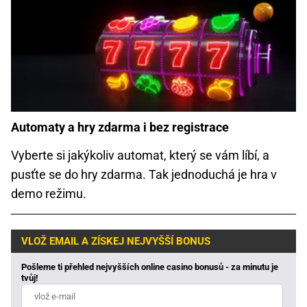
Automaty a hry zdarma i bez registrace
Vyberte si jakýkoliv automat, který se vám líbí, a
pusťte se do hry zdarma. Tak jednoduchá je hra v
demo režimu.
VLOŽ EMAIL A ZÍSKEJ NEJVYŠŠÍ BONUS
Pošleme ti přehled nejvyšších online casino bonusů - za minutu je
tvůj!