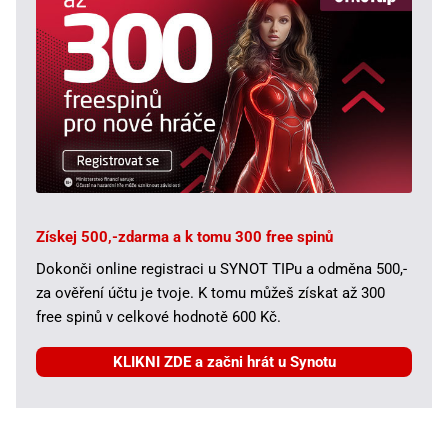
Získej 500,-zdarma a k tomu 300 free spinů
Dokonči online registraci u SYNOT TIPu a odměna 500,-
za ověření účtu je tvoje. K tomu můžeš získat až 300
free spinů v celkové hodnotě 600 Kč.
KLIKNI ZDE a začni hrát u Synotu