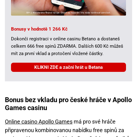
Bonusy v hodnotě 1 266 Kč
Dokonči registraci v online casinu Betano a dostaneš
celkem 666 free spinů ZDARMA. Dalších 600 Kč můžeš
mít za první vklad a protočení vložené částky.
KLIKNI ZDE a začni hrát u Betana
Bonus bez vkladu pro české hráče v Apollo
Games casinu
Online casino Apollo Games
má pro své hráče
připravenou kombinovanou nabídku free spinů za