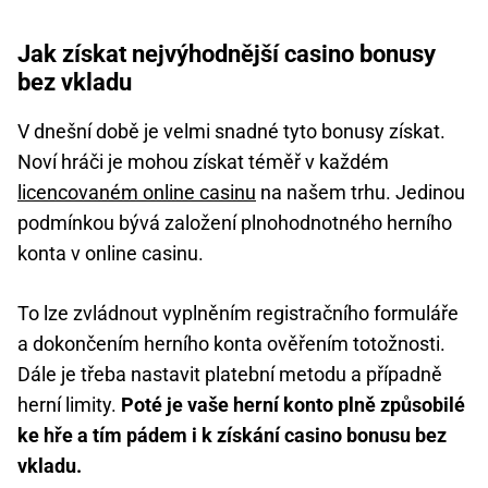
Jak získat nejvýhodnější casino bonusy
bez vkladu
V dnešní době je velmi snadné tyto bonusy získat.
Noví hráči je mohou získat téměř v každém
licencovaném online casinu
na našem trhu. Jedinou
podmínkou bývá založení plnohodnotného herního
konta v online casinu.
To lze zvládnout vyplněním registračního formuláře
a dokončením herního konta ověřením totožnosti.
Dále je třeba nastavit platební metodu a případně
herní limity.
Poté je vaše herní konto plně způsobilé
ke hře a tím pádem i k získání casino bonusu bez
vkladu.