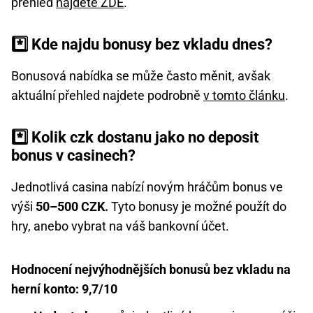
přehled
najdete ZDE
.
*️⃣ Kde najdu bonusy bez vkladu dnes?
Bonusová nabídka se může často měnit, avšak
aktuální přehled najdete podrobně
v tomto článku
.
*️⃣ Kolik czk dostanu jako no deposit
bonus v casinech?
Jednotlivá casina nabízí novým hráčům bonus ve
výši
50–500 CZK.
Tyto bonusy je možné použít do
hry, anebo vybrat na váš bankovní účet.
Hodnocení nejvýhodnějších bonusů bez vkladu na
herní konto: 9,7/10