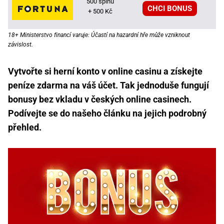
500 spinů
CHCI BONUS
+ 500 Kč
18+ Ministerstvo financí varuje: Účastí na hazardní hře může vzniknout
závislost.
Vytvořte si herní konto v online casinu a získejte
peníze zdarma na váš účet. Tak jednoduše fungují
bonusy bez vkladu v českých online casinech.
Podívejte se do našeho článku na jejich podrobný
přehled.