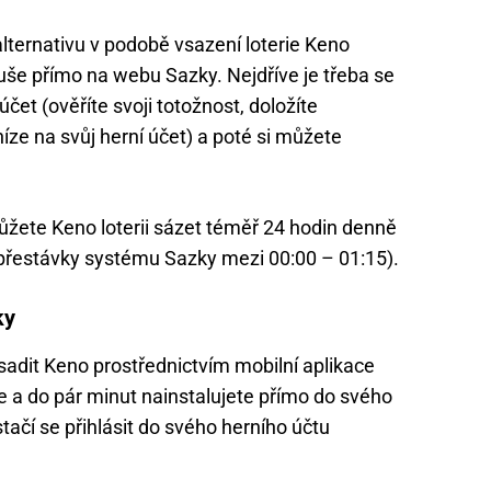
lternativu v podobě vsazení loterie Keno
uše přímo na webu Sazky. Nejdříve je třeba se
 účet (ověříte svoji totožnost, doložíte
ze na svůj herní účet) a poté si můžete
žete Keno loterii sázet téměř 24 hodin denně
 přestávky systému Sazky mezi 00:00 – 01:15).
ky
vsadit Keno prostřednictvím mobilní aplikace
e a do pár minut nainstalujete přímo do svého
tačí se přihlásit do svého herního účtu