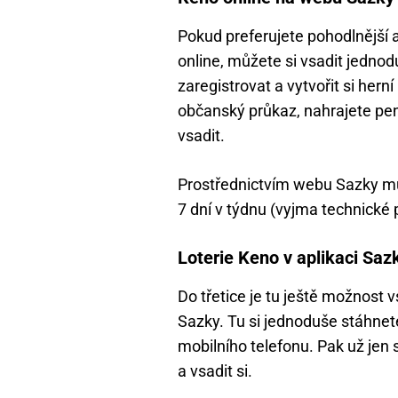
Pokud preferujete pohodlnější a
online, můžete si vsadit jednod
zaregistrovat a vytvořit si herní
občanský průkaz, nahrajete pení
vsadit.
Prostřednictvím webu Sazky mů
7 dní v týdnu (vyjma technické
Loterie Keno v aplikaci Saz
Do třetice je tu ještě možnost 
Sazky. Tu si jednoduše stáhnet
mobilního telefonu. Pak už jen s
a vsadit si.