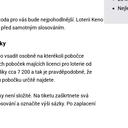
Nejl
toda pro vás bude nejpohodlnější. Loterii Keno
řin před samotným slosováním.
zky
o vsadit osobně na kterékoli pobočce
poboček majících licenci pro loterie od
iky cca 7 200 a tak je pravděpodobné, že
u pobočku určitě najdete.
 není složité. Na tiketu zaškrtnete svá
losování a označíte výši sázky. Po zaplacení