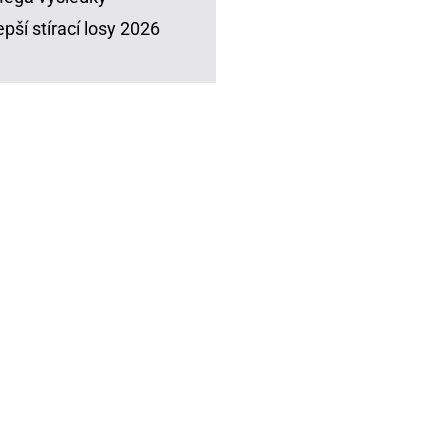
epší stírací losy 2026