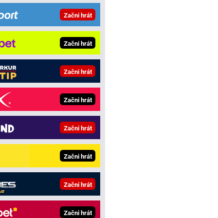
Začni hrát
Začni hrát
Začni hrát
Začni hrát
Začni hrát
Začni hrát
Začni hrát
Začni hrát