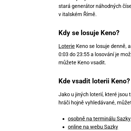
stará generátor náhodných číse
v italském Římě.
Kdy se losuje Keno?
Loterie
Keno se losuje denně, a
0:03 do 23:55 a losování je možn
můžete Keno vsadit.
Kde vsadit loterii Keno?
Jako u jiných loterií, které jso
hráči hojně vyhledávané, můžete
osobně na terminálu Sazky
online na webu Sazky