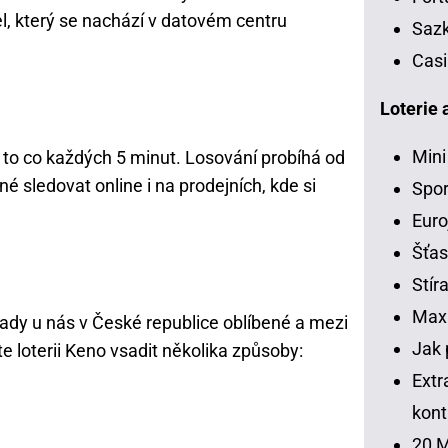
l, který se nachází v datovém centru
Sazk
Casi
Loterie 
Mini
 to co každých 5 minut. Losování probíhá od
é sledovat online i na prodejních, kde si
Spor
Euro
Šťas
Stír
Maxa
u tady u nás v České republice oblíbené a mezi
Jak 
 loterii Keno vsadit několika způsoby:
Extr
kont
20 M