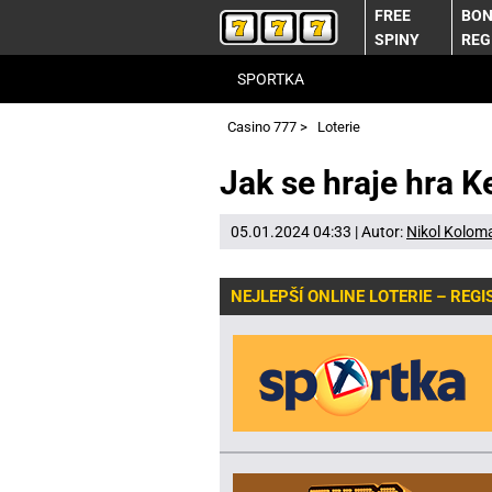
FREE
BON
SPINY
REG
SPORTKA
Casino 777
>
Loterie
Jak se hraje hra 
05.01.2024 04:33 | Autor:
Nikol Kolom
NEJLEPŠÍ ONLINE LOTERIE – RE