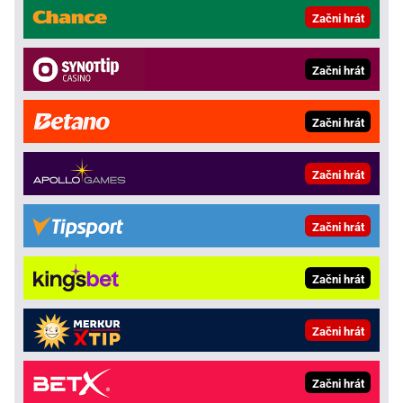
Začni hrát
Začni hrát
Začni hrát
Začni hrát
Začni hrát
Začni hrát
Začni hrát
Začni hrát