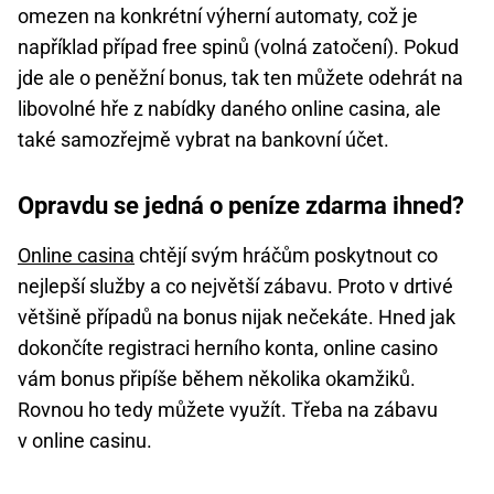
omezen na konkrétní výherní automaty, což je
například případ free spinů (volná zatočení). Pokud
jde ale o peněžní bonus, tak ten můžete odehrát na
libovolné hře z nabídky daného online casina, ale
také samozřejmě vybrat na bankovní účet.
Opravdu se jedná o peníze zdarma ihned?
Online casina
chtějí svým hráčům poskytnout co
nejlepší služby a co největší zábavu. Proto v drtivé
většině případů na bonus nijak nečekáte. Hned jak
dokončíte registraci herního konta, online casino
vám bonus připíše během několika okamžiků.
Rovnou ho tedy můžete využít. Třeba na zábavu
v online casinu.