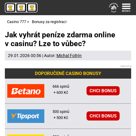
Casino 777
>
Bonusy za registraci
Jak vyhrát peníze zdarma online
v casinu? Lze to vůbec?
29.01.2026 00:56 | Autor:
Michal Foltýn
DOPORUČENÉ CASINO BONUSY
666 spinů
CHCI BONUS
+ 600 Kč
500 spinů
CHCI BONUS
+ 500 Kč