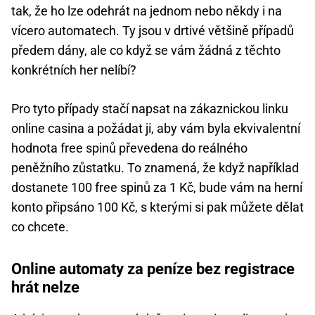
tak, že ho lze odehrát na jednom nebo někdy i na
vícero automatech. Ty jsou v drtivé většině případů
předem dány, ale co když se vám žádná z těchto
konkrétních her nelíbí?
Pro tyto případy stačí napsat na zákaznickou linku
online casina a požádat ji, aby vám byla ekvivalentní
hodnota free spinů převedena do reálného
peněžního zůstatku. To znamená, že když například
dostanete 100 free spinů za 1 Kč, bude vám na herní
konto připsáno 100 Kč, s kterými si pak můžete dělat
co chcete.
Online automaty za peníze bez registrace
hrát nelze