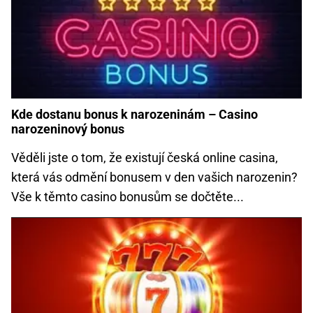
Kde dostanu bonus k narozeninám – Casino
narozeninový bonus
Věděli jste o tom, že existují česká online casina,
která vás odmění bonusem v den vašich narozenin?
Vše k těmto casino bonusům se dočtěte...