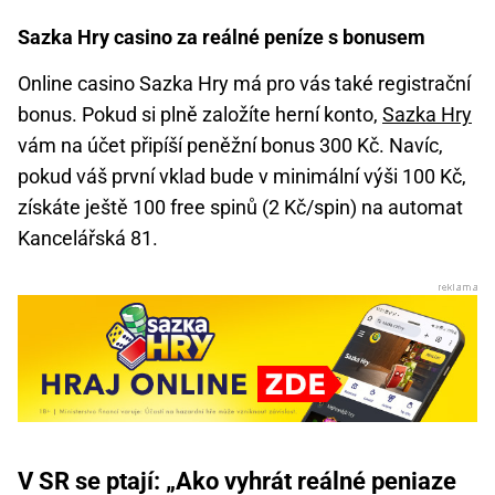
Sazka Hry casino za reálné peníze s bonusem
Online casino Sazka Hry má pro vás také registrační
bonus. Pokud si plně založíte herní konto,
Sazka Hry
vám na účet připíší peněžní bonus 300 Kč. Navíc,
pokud váš první vklad bude v minimální výši 100 Kč,
získáte ještě 100 free spinů (2 Kč/spin) na automat
Kancelářská 81.
V SR se ptají: „Ako vyhrát reálné peniaze