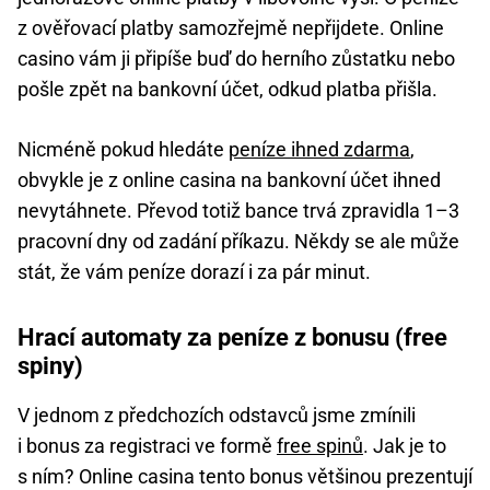
z ověřovací platby samozřejmě nepřijdete. Online
casino vám ji připíše buď do herního zůstatku nebo
pošle zpět na bankovní účet, odkud platba přišla.
Nicméně pokud hledáte
peníze ihned zdarma
,
obvykle je z online casina na bankovní účet ihned
nevytáhnete. Převod totiž bance trvá zpravidla 1–3
pracovní dny od zadání příkazu. Někdy se ale může
stát, že vám peníze dorazí i za pár minut.
Hrací automaty za peníze z bonusu (free
spiny)
V jednom z předchozích odstavců jsme zmínili
i bonus za registraci ve formě
free spinů
. Jak je to
s ním? Online casina tento bonus většinou prezentují