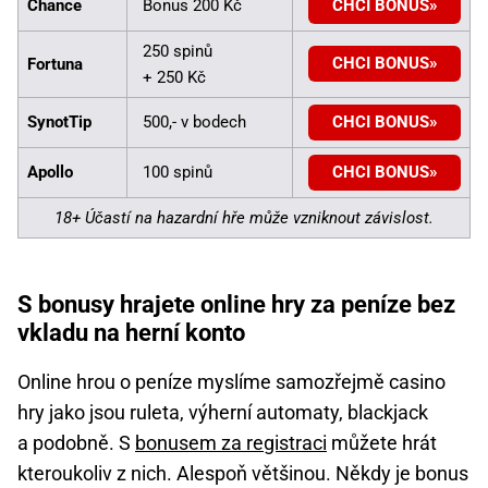
Chance
Bonus 200 Kč
CHCI BONUS
250 spinů
CHCI BONUS
Fortuna
+ 250 Kč
SynotTip
500,- v bodech
CHCI BONUS
Apollo
100 spinů
CHCI BONUS
18+ Účastí na hazardní hře může vzniknout závislost.
S bonusy hrajete online hry za peníze bez
vkladu na herní konto
Online hrou o peníze myslíme samozřejmě casino
hry jako jsou ruleta, výherní automaty, blackjack
a podobně. S
bonusem za registraci
můžete hrát
kteroukoliv z nich. Alespoň většinou. Někdy je bonus