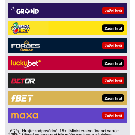
Začni hrát
Začni hrát
Začni hrát
Začni hrát
Začni hrát
Začni hrát
Začni hrát
Hrajte zodpovědně. 18+ | Ministerstvo financí varuje: