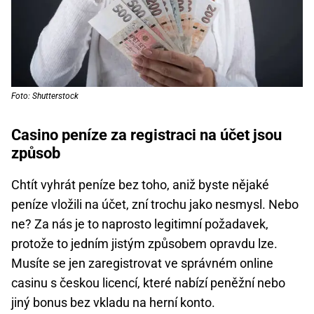
Foto: Shutterstock
Casino peníze za registraci na účet jsou
způsob
Chtít vyhrát peníze bez toho, aniž byste nějaké
peníze vložili na účet, zní trochu jako nesmysl. Nebo
ne? Za nás je to naprosto legitimní požadavek,
protože to jedním jistým způsobem opravdu lze.
Musíte se jen zaregistrovat ve správném online
casinu s českou licencí, které nabízí peněžní nebo
jiný bonus bez vkladu na herní konto.