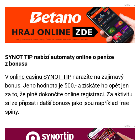
SYNOT TIP nabízí automaty online o peníze
z bonusu
V
online casinu SYNOT TIP
narazíte na zajímavý
bonus. Jeho hodnota je 500,- a získáte ho opět jen
za to, že plně dokončíte online registraci. Za aktivitu
si lze připsat i další bonusy jako jsou například free
spiny.