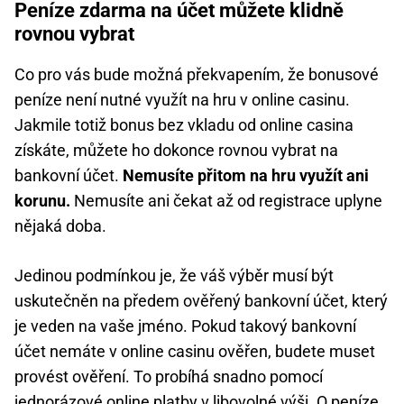
Peníze zdarma na účet můžete klidně
rovnou vybrat
Co pro vás bude možná překvapením, že bonusové
peníze není nutné využít na hru v online casinu.
Jakmile totiž bonus bez vkladu od online casina
získáte, můžete ho dokonce rovnou vybrat na
bankovní účet.
Nemusíte přitom na hru využít ani
korunu.
Nemusíte ani čekat až od registrace uplyne
nějaká doba.
Jedinou podmínkou je, že váš výběr musí být
uskutečněn na předem ověřený bankovní účet, který
je veden na vaše jméno. Pokud takový bankovní
účet nemáte v online casinu ověřen, budete muset
provést ověření. To probíhá snadno pomocí
jednorázové online platby v libovolné výši. O peníze