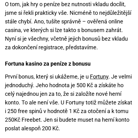
O tom, jak hry o peníze bez nutnosti vkladu docílit,
jsme si řekli prakticky vše. Nicméně to nejdůležitější
stále chybí. Ano, tušíte správně – ověřená online
casina, ve kterých si lze takto s bonusem zahrát.
Nyní si je všechny, včetně jejich bonusů bez vkladu
za dokončení registrace, představíme.
Fortuna kasino za peníze z bonusu
První bonus, který si ukážeme, je u
Fortuny
. Je velmi
jednoduchý. Jeho hodnota je 500 Kč a získáte ho
celý najednou jen za to, že si založíte nové herní
konto. To ale není vše. U Fortuny totiž můžete získat
i 250 free spinů v hodnotě 1 Kč za otočení a k tomu
250Kč Freebet. Jen si budete muset na herní konto
poslat alespoň 200 Kč.