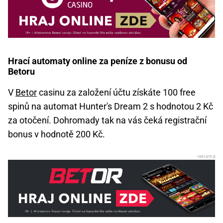
Hrací automaty online za peníze z bonusu od
Betoru
V
Betor
casinu za založení účtu získáte 100 free
spinů na automat Hunter's Dream 2 s hodnotou 2 Kč
za otočení. Dohromady tak na vás čeká registrační
bonus v hodnotě 200 Kč.