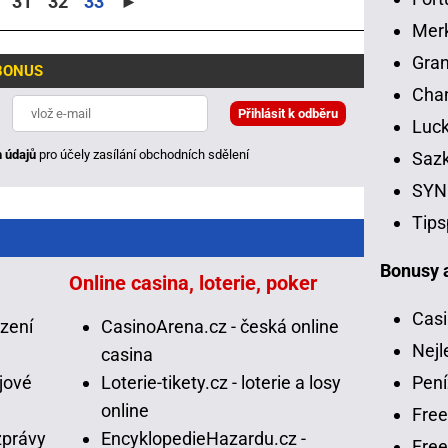
31
32
33
►
Merk
Gra
 BONUS
Cha
Luc
 údajů
pro účely zasílání obchodních sdělení
Sazk
SYN
Tips
Bonusy a
Online casina, loterie, poker
Casi
ázení
CasinoArena.cz - česká online
Nejl
casina
jové
Loterie-tikety.cz - loterie a losy
Pení
online
Free
zprávy
EncyklopedieHazardu.cz -
Free