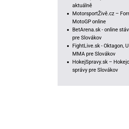
aktuálně
MotorsportŽivě.cz – For
MotoGP online
BetArena.sk - online stá
pre Slovákov
FightLive.sk - Oktagon, 
MMA pre Slovákov
HokejSpravy.sk – Hokej
správy pre Slovákov