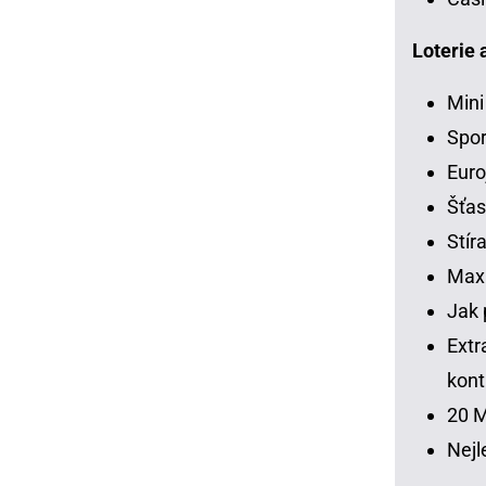
Loterie 
Mini
Spor
Euro
Šťas
Stír
Maxa
Jak 
Extr
kont
20 M
Nejl