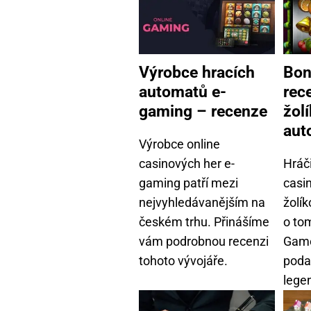
Výrobce hracích
Bon
automatů e-
rec
gaming – recenze
žol
aut
Výrobce online
casinových her e-
Hráč
gaming patří mezi
casi
nejvyhledávanějším na
žolí
českém trhu. Přinášíme
o tom
vám podrobnou recenzi
Game
tohoto vývojáře.
podař
lege