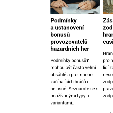
Podmínky
Zás
a ustanovení
zod
bonusů
hran
provozovatelů
cas
hazardních her
Hraní
Podmínky bonusů❓
pro 
mohou být často velmi
lidí 
obsáhlé a pro mnoho
nesm
začínajících hráčů i
zodp
nejasné. Seznamte se s
pravi
používanými typy a
zodp
variantami...