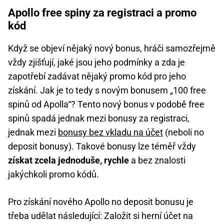
Apollo free spiny za registraci a promo
kód
Když se objeví nějaký nový bonus, hráči samozřejmě
vždy zjišťují, jaké jsou jeho podmínky a zda je
zapotřebí zadávat nějaký promo kód pro jeho
získání. Jak je to tedy s novým bonusem „100 free
spinů od Apolla“? Tento nový bonus v podobě free
spinů spadá jednak mezi bonusy za registraci,
jednak mezi
bonusy bez vkladu na účet
(neboli no
deposit bonusy). Takové bonusy lze téměř vždy
získat zcela jednoduše, rychle
a bez znalosti
jakýchkoli promo kódů.
Pro získání nového Apollo no deposit bonusu je
třeba udělat následující: Založit si herní účet na