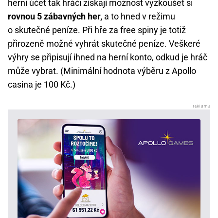
herní účet tak hráči získají možnost vyzkoušet si
rovnou 5 zábavných her,
a to hned v režimu
o skutečné peníze. Při hře za free spiny je totiž
přirozeně možné vyhrát skutečné peníze. Veškeré
výhry se připisují ihned na herní konto, odkud je hráč
může vybrat. (Minimální hodnota výběru z Apollo
casina je 100 Kč.)