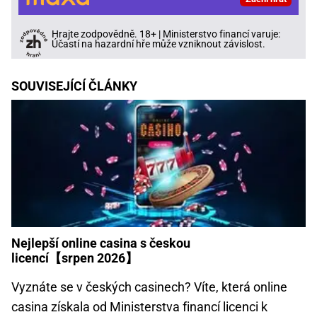
Hrajte zodpovědně. 18+ | Ministerstvo financí varuje:
Účastí na hazardní hře může vzniknout závislost.
SOUVISEJÍCÍ ČLÁNKY
Nejlepší online casina s českou
licencí【srpen 2026】
Vyznáte se v českých casinech? Víte, která online
casina získala od Ministerstva financí licenci k