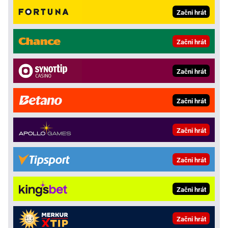
Začni hrát
Začni hrát
Začni hrát
Začni hrát
Začni hrát
Začni hrát
Začni hrát
Začni hrát