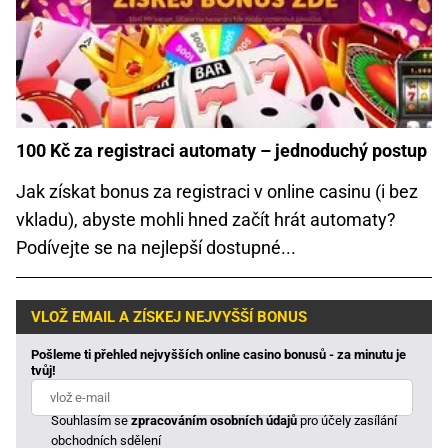
100 Kč za registraci automaty – jednoduchý postup
Jak získat bonus za registraci v online casinu (i bez
vkladu), abyste mohli hned začít hrát automaty?
Podívejte se na nejlepší dostupné...
VLOŽ EMAIL A ZÍSKEJ NEJVYŠŠÍ BONUS
Pošleme ti přehled nejvyšších online casino bonusů - za minutu je
tvůj!
Souhlasím se
zpracováním osobních údajů
pro účely zasílání
obchodních sdělení