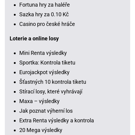
Fortuna hry za haléře
Sazka hry za 0.10 Kč
Casino pro české hráče
Loterie a online losy
Mini Renta výsledky
Sportka: Kontrola tiketu
Eurojackpot výsledky
Šťastných 10 kontrola tiketu
Stírací losy, které vyhrávají
Maxa – výsledky
Jak poznat výherní los
Extra Renta výsledky a kontrola
20 Mega výsledky