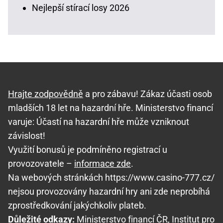
Nejlepší stírací losy 2026
Hrajte zodpovědně
a pro zábavu! Zákaz účasti osob
mladších 18 let na hazardní hře. Ministerstvo financí
varuje: Účastí na hazardní hře může vzniknout
závislost!
Využití bonusů je podmíněno registrací u
provozovatele –
informace zde
.
Na webových stránkách https://www.casino-777.cz/
nejsou provozovány hazardní hry ani zde neprobíhá
zprostředkování jakýchkoliv plateb.
Důležité odkazy:
Ministerstvo financí ČR
,
Institut pro