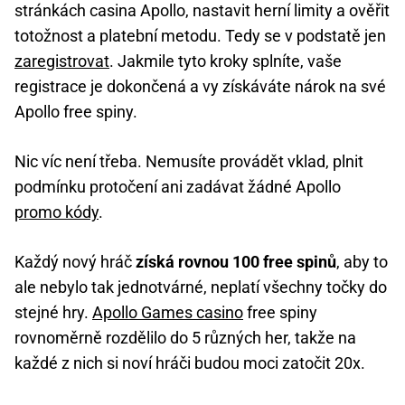
stránkách casina Apollo, nastavit herní limity a ověřit
totožnost a platební metodu. Tedy se v podstatě jen
zaregistrovat
. Jakmile tyto kroky splníte, vaše
registrace je dokončená a vy získáváte nárok na své
Apollo free spiny.
Nic víc není třeba. Nemusíte provádět vklad, plnit
podmínku protočení ani zadávat žádné Apollo
promo kódy
.
Každý nový hráč
získá rovnou 100 free spinů
, aby to
ale nebylo tak jednotvárné, neplatí všechny točky do
stejné hry.
Apollo Games casino
free spiny
rovnoměrně rozdělilo do 5 různých her, takže na
každé z nich si noví hráči budou moci zatočit 20x.