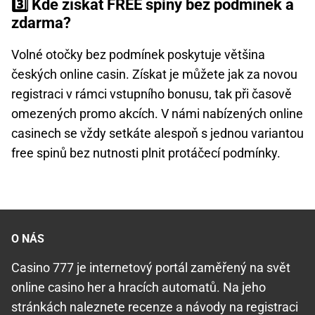
3️⃣ Kde získat FREE spiny bez podmínek a
zdarma?
Volné otočky bez podmínek poskytuje většina
českých online casin. Získat je můžete jak za novou
registraci v rámci vstupního bonusu, tak při časově
omezených promo akcích. V námi nabízených online
casinech se vždy setkáte alespoň s jednou variantou
free spinů bez nutnosti plnit protáčecí podmínky.
O NÁS
Casino 777 je internetový portál zaměřený na svět
online casino her a hracích automatů. Na jeho
stránkách naleznete recenze a návody na registraci