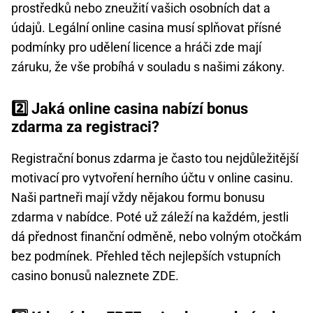
prostředků nebo zneužití vašich osobních dat a
údajů. Legální online casina musí splňovat přísné
podmínky pro udělení licence a hráči zde mají
záruku, že vše probíhá v souladu s našimi zákony.
2️⃣ Jaká online casina nabízí bonus
zdarma za registraci?
Registrační bonus zdarma je často tou nejdůležitější
motivací pro vytvoření herního účtu v online casinu.
Naši partneři mají vždy nějakou formu bonusu
zdarma v nabídce. Poté už záleží na každém, jestli
dá přednost finanční odměně, nebo volným otočkám
bez podmínek. Přehled těch nejlepších vstupních
casino bonusů naleznete
ZDE
.