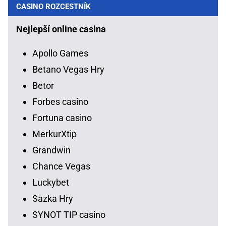
CASINO ROZCESTNÍK
Nejlepší online casina
Apollo Games
Betano Vegas Hry
Betor
Forbes casino
Fortuna casino
MerkurXtip
Grandwin
Chance Vegas
Luckybet
Sazka Hry
SYNOT TIP casino