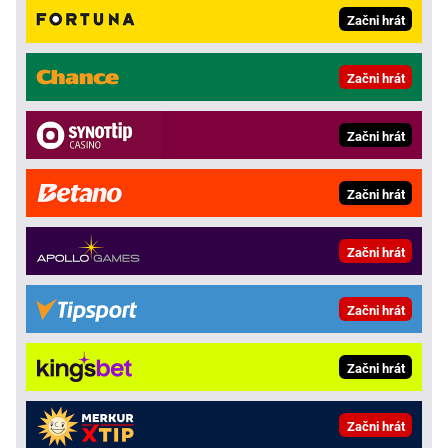
Začni hrát
Začni hrát
Začni hrát
Začni hrát
Začni hrát
Začni hrát
Začni hrát
Začni hrát