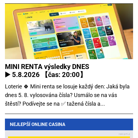
MINI RENTA výsledky DNES
▶️ 5.8.2026 【čas: 20:00】
Loterie 🍀 Mini renta se losuje každý den: Jaká byla
dnes 5. 8. vylosována čísla? Usmálo se na vás
štěstí? Podívejte se na ✅ tažená čísla a...
NEJLEPŠÍ ONLINE CASINA