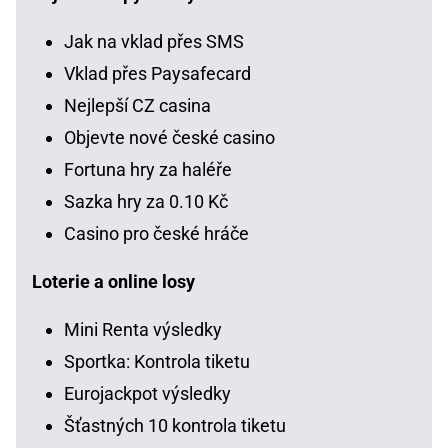
Jak na vklad přes SMS
Vklad přes Paysafecard
Nejlepší CZ casina
Objevte nové české casino
Fortuna hry za haléře
Sazka hry za 0.10 Kč
Casino pro české hráče
Loterie a online losy
Mini Renta výsledky
Sportka: Kontrola tiketu
Eurojackpot výsledky
Šťastných 10 kontrola tiketu