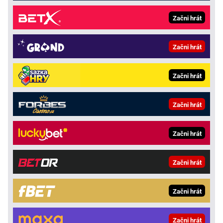
Začni hrát
Začni hrát
Začni hrát
Začni hrát
Začni hrát
Začni hrát
Začni hrát
Začni hrát