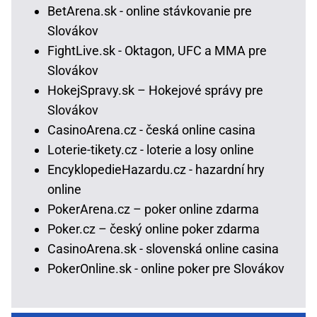
BetArena.sk - online stávkovanie pre
Slovákov
FightLive.sk - Oktagon, UFC a MMA pre
Slovákov
HokejSpravy.sk – Hokejové správy pre
Slovákov
CasinoArena.cz - česká online casina
Loterie-tikety.cz - loterie a losy online
EncyklopedieHazardu.cz - hazardní hry
online
PokerArena.cz – poker online zdarma
Poker.cz – český online poker zdarma
CasinoArena.sk - slovenská online casina
PokerOnline.sk - online poker pre Slovákov