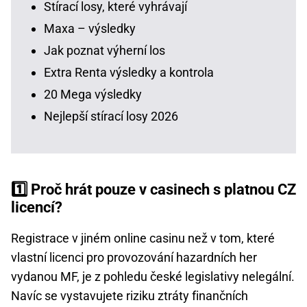
Stírací losy, které vyhrávají
Maxa – výsledky
Jak poznat výherní los
Extra Renta výsledky a kontrola
20 Mega výsledky
Nejlepší stírací losy 2026
1️⃣ Proč hrát pouze v casinech s platnou CZ
licencí?
Registrace v jiném online casinu než v tom, které
vlastní licenci pro provozování hazardních her
vydanou MF, je z pohledu české legislativy nelegální.
Navíc se vystavujete riziku ztráty finančních