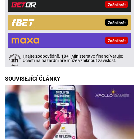
Začni hrát
Začni hrát
Začni hrát
Hrajte zodpovědně. 18+ | Ministerstvo financí varuje:
Účastí na hazardní hře může vzniknout závislost.
SOUVISEJÍCÍ ČLÁNKY