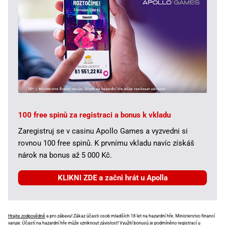
100 free spinů za registraci a bonus k vkladu
Zaregistruj se v casinu Apollo Games a vyzvedni si
rovnou 100 free spinů. K prvnímu vkladu navíc získáš
nárok na bonus až 5 000 Kč.
KLIKNI ZDE a začni hrát u Apolla
Hrajte zodpovědně
a pro zábavu! Zákaz účasti osob mladších 18 let na hazardní hře. Ministerstvo financí
varuje: Účastí na hazardní hře může vzniknout závislost! Využití bonusů je podmíněno registrací u