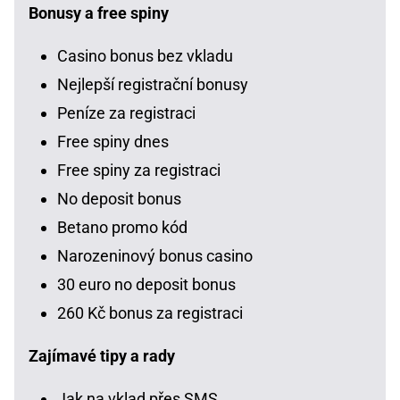
Bonusy a free spiny
Casino bonus bez vkladu
Nejlepší registrační bonusy
Peníze za registraci
Free spiny dnes
Free spiny za registraci
No deposit bonus
Betano promo kód
Narozeninový bonus casino
30 euro no deposit bonus
260 Kč bonus za registraci
Zajímavé tipy a rady
Jak na vklad přes SMS