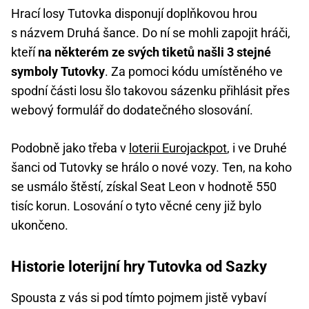
Hrací losy Tutovka disponují doplňkovou hrou
s názvem Druhá šance. Do ní se mohli zapojit hráči,
kteří
na některém ze svých tiketů našli 3 stejné
symboly Tutovky
. Za pomoci kódu umístěného ve
spodní části losu šlo takovou sázenku přihlásit přes
webový formulář do dodatečného slosování.
Podobně jako třeba v
loterii Eurojackpot
, i ve Druhé
šanci od Tutovky se hrálo o nové vozy. Ten, na koho
se usmálo štěstí, získal Seat Leon v hodnotě 550
tisíc korun. Losování o tyto věcné ceny již bylo
ukončeno.
Historie loterijní hry Tutovka od Sazky
Spousta z vás si pod tímto pojmem jistě vybaví