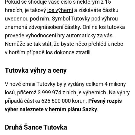
Pokud se shoduje vaše číslo s některým z 15
hracích, je takový
los výherní
a získáváte částku
uvedenou pod ním. Symbol Tutovky pod výhrou
znamená zdvojnásobení částky. Online los tutovka
provede vyhodnocení hry automaticky za vás.
Nemůže se tak stát, že byste něco přehlédli, nebo
v horším případě los dokonce ztratili.
Tutovka výhry a ceny
V nové emisi Tutovky byly vydány celkem 4 miliony
losů, přičemž 3 999 974 z nich je výherních. Na výhry
připadá částka 625 600 000 korun.
Přesný rozpis
výher naleznete v herním plánu Sazky
.
Druhá Šance Tutovka