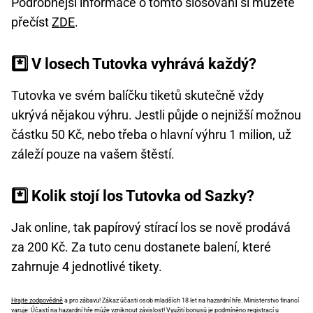
Podrobnější informace o tomto slosování si můžete
přečíst
ZDE
.
*️⃣ V losech Tutovka vyhrává každý?
Tutovka ve svém balíčku tiketů skutečně vždy
ukrývá nějakou výhru. Jestli půjde o nejnižší možnou
částku 50 Kč, nebo třeba o hlavní výhru 1 milion, už
záleží pouze na vašem štěstí.
*️⃣ Kolik stojí los Tutovka od Sazky?
Jak online, tak papírový stírací los se nově prodává
za 200 Kč. Za tuto cenu dostanete balení, které
zahrnuje 4 jednotlivé tikety.
Hrajte zodpovědně
a pro zábavu! Zákaz účasti osob mladších 18 let na hazardní hře. Ministerstvo financí
varuje: Účastí na hazardní hře může vzniknout závislost! Využití bonusů je podmíněno registrací u