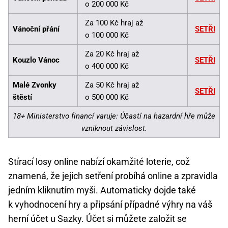
o 200 000 Kč
Za 100 Kč hraj až
Vánoční přání
SETŘI
o 100 000 Kč
Za 20 Kč hraj až
Kouzlo Vánoc
SETŘI
o 400 000 Kč
Malé Zvonky
Za 50 Kč hraj až
SETŘI
štěstí
o 500 000 Kč
18+ Ministerstvo financí varuje: Účastí na hazardní hře může
vzniknout závislost.
Stírací losy online nabízí okamžité loterie, což
znamená, že jejich setření probíhá online a zpravidla
jedním kliknutím myši. Automaticky dojde také
k vyhodnocení hry a připsání případné výhry na váš
herní účet u Sazky. Účet si můžete založit se