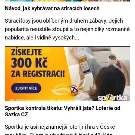
Návod, jak vyhrávat na stíracích losech
Stírací losy jsou oblíbeným druhem zábavy. Jejich
popularita neustále stoupá a to nejen díky rozmanité
nabídce, ale i vidině vysokých...
Sportka kontrola tiketu: Vyhráli jste? Loterie od
Sazka CZ
Sportka je asi nejznámější loterijní hra v České