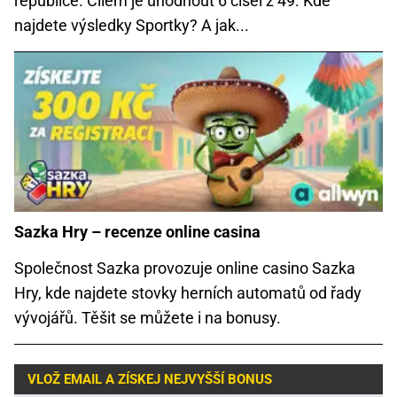
republice. Cílem je uhodnout 6 čísel z 49. Kde
najdete výsledky Sportky? A jak...
Sazka Hry – recenze online casina
Společnost Sazka provozuje online casino Sazka
Hry, kde najdete stovky herních automatů od řady
vývojářů. Těšit se můžete i na bonusy.
VLOŽ EMAIL A ZÍSKEJ NEJVYŠŠÍ BONUS