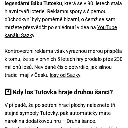
legendární Bábu Tutovku
, která se v 90. letech stala
hlavní tváří loterie. Reklamní spoty s čipernou
důchodkyní byly poměrně bizarní, o čemž se sami
můžete přesvědčit po shlédnutí videa na
YouTube
kanálu Sazky
.
Kontroverzní reklama však výraznou měrou přispěla
k tomu, že se v prvních 5 letech hry prodalo přes 230
milionů losů. Nevídané číslo potvrdilo, jak silnou
tradici mají v Česku
losy od Sazky
.
*️⃣ Kdy los Tutovka hraje druhou šanci?
V případě, že po setření hrací plochy naleznete tři
stejné symboly Tutovky, pak automaticky máte
nárok na dodatkovou hru – Druhá šance.