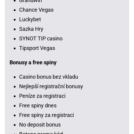
Grandwin
Chance Vegas
Luckybet
Sazka Hry
SYNOT TIP casino
Tipsport Vegas
Bonusy a free spiny
Casino bonus bez vkladu
Nejlepší registrační bonusy
Peníze za registraci
Free spiny dnes
Free spiny za registraci
No deposit bonus