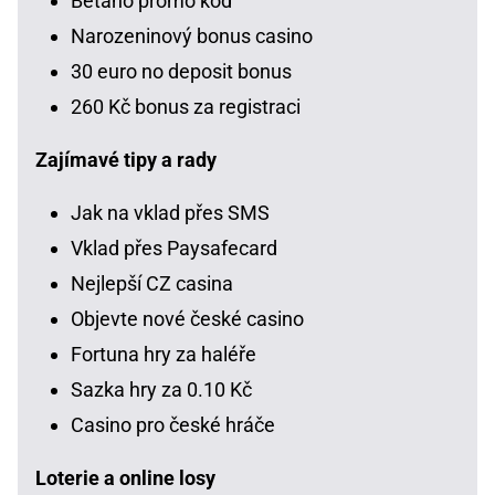
Betano promo kód
Narozeninový bonus casino
30 euro no deposit bonus
260 Kč bonus za registraci
Zajímavé tipy a rady
Jak na vklad přes SMS
Vklad přes Paysafecard
Nejlepší CZ casina
Objevte nové české casino
Fortuna hry za haléře
Sazka hry za 0.10 Kč
Casino pro české hráče
Loterie a online losy