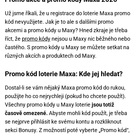
Už jsme říkali, že u registrace do loterie Maxa promo
kód nevyužijete. Jak je to ale s dalšími promo
akcemi a promo kódy u Maxy? Hned zkraje je třeba
říct, že
promo kódy
nejsou u Maxy nic běžného nebo
častého. S promo kódy u Maxy se můžete setkat na
různých akcích a produktech od Maxy.
Promo kód loterie Maxa: Kde jej hledat?
Dostal-li se vám nějaký Maxa promo kód do rukou,
použijte ho co nejrychleji (pokud ho chcete použít).
Všechny promo kódy u Maxy loterie
jsou totiž
časově omezené.
Abyste mohli kód použít, je třeba
se nejprve přihlásit ke svému kontu a rozkliknout
sekci Bonusy. Z možností poté vyberte „Promo kód“,