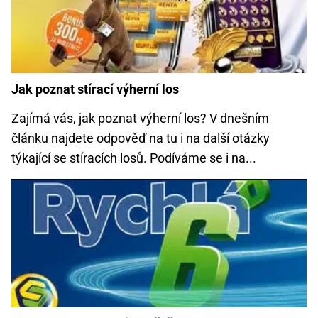
Jak poznat stírací výherní los
Zajímá vás, jak poznat výherní los? V dnešním
článku najdete odpověď na tu i na další otázky
týkající se stíracích losů. Podíváme se i na...