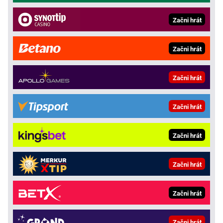
Začni hrát
Začni hrát
Začni hrát
Začni hrát
Začni hrát
Začni hrát
Začni hrát
Začni hrát