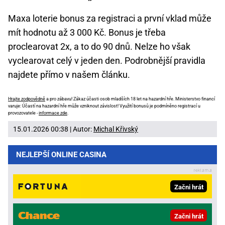
Maxa loterie bonus za registraci a první vklad může
mít hodnotu až 3 000 Kč. Bonus je třeba
proclearovat 2x, a to do 90 dnů. Nelze ho však
vyclearovat celý v jeden den. Podrobnější pravidla
najdete přímo v našem článku.
Hrajte zodpovědně
a pro zábavu! Zákaz účasti osob mladších 18 let na hazardní hře. Ministerstvo financí
varuje: Účastí na hazardní hře může vzniknout závislost! Využití bonusů je podmíněno registrací u
provozovatele -
informace zde
.
15.01.2026 00:38 | Autor:
Michal Křivský
NEJLEPŠÍ ONLINE CASINA
Začni hrát
Začni hrát