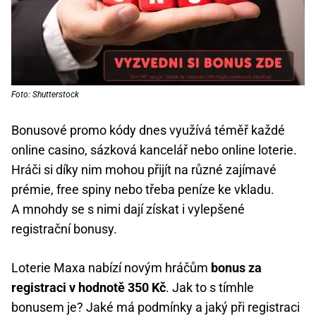
Foto: Shutterstock
Bonusové promo kódy dnes využívá téměř každé
online casino, sázková kancelář nebo online loterie.
Hráči si díky nim mohou přijít na různé zajímavé
prémie, free spiny nebo třeba peníze ke vkladu.
A mnohdy se s nimi dají získat i vylepšené
registrační bonusy.
Loterie Maxa nabízí novým hráčům
bonus za
registraci v hodnotě 350 Kč
. Jak to s tímhle
bonusem je? Jaké má podmínky a jaký při registraci