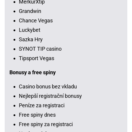
MerkurXtip
Grandwin
Chance Vegas
Luckybet
Sazka Hry
SYNOT TIP casino
Tipsport Vegas
Bonusy a free spiny
Casino bonus bez vkladu
Nejlepší registrační bonusy
Peníze za registraci
Free spiny dnes
Free spiny za registraci