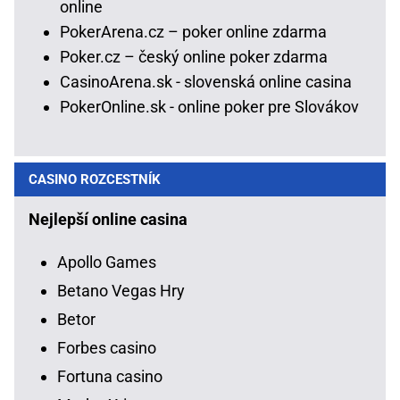
online
PokerArena.cz – poker online zdarma
Poker.cz – český online poker zdarma
CasinoArena.sk - slovenská online casina
PokerOnline.sk - online poker pre Slovákov
CASINO ROZCESTNÍK
Nejlepší online casina
Apollo Games
Betano Vegas Hry
Betor
Forbes casino
Fortuna casino