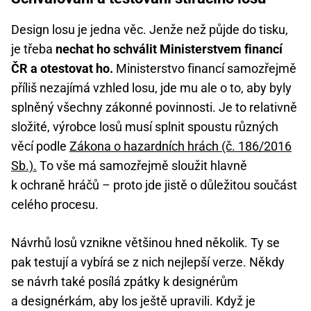
Design losu je jedna věc. Jenže než půjde do tisku,
je třeba
nechat ho schválit Ministerstvem financí
ČR a otestovat ho.
Ministerstvo financí samozřejmě
příliš nezajímá vzhled losu, jde mu ale o to, aby byly
splněný všechny zákonné povinnosti. Je to relativně
složité, výrobce losů musí splnit spoustu různých
věcí podle
Zákona o hazardních hrách (č. 186/2016
Sb.).
To vše má samozřejmě sloužit hlavně
k ochraně hráčů – proto jde jistě o důležitou součást
celého procesu.
Návrhů losů vznikne většinou hned několik. Ty se
pak testují a vybírá se z nich nejlepší verze. Někdy
se návrh také posílá zpátky k designérům
a designérkám, aby los ještě upravili. Když je