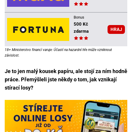
Bonus
500 Kč
HRAJ
zdarma
18+ Ministerstvo financí varuje: Účastí na hazardní hře může vzniknout
závislost.
Je to jen malý kousek papíru, ale stojí za ním hodně
práce. Přemýšleli jste někdy o tom, jak vznikají
stírací losy?