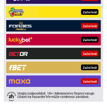
Začni hrát
Začni hrát
Začni hrát
Začni hrát
Začni hrát
Začni hrát
Hrajte zodpovědně. 18+ | Ministerstvo financí varuje:
Účastí na hazardní hře může vzniknout závislost.