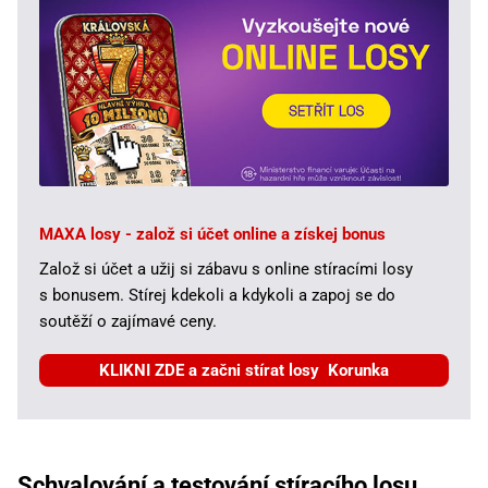
MAXA losy - založ si účet online a získej bonus
Založ si účet a užij si zábavu s online stíracími losy
s bonusem. Stírej kdekoli a kdykoli a zapoj se do
soutěží o zajímavé ceny.
KLIKNI ZDE a začni stírat losy Korunka
Schvalování a testování stíracího losu