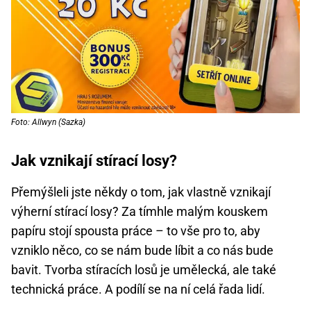
Foto: Allwyn (Sazka)
Jak vznikají stírací losy?
Přemýšleli jste někdy o tom, jak vlastně vznikají
výherní stírací losy? Za tímhle malým kouskem
papíru stojí spousta práce –⁠ to vše pro to, aby
vzniklo něco, co se nám bude líbit a co nás bude
bavit. Tvorba stíracích losů je umělecká, ale také
technická práce. A podílí se na ní celá řada lidí.