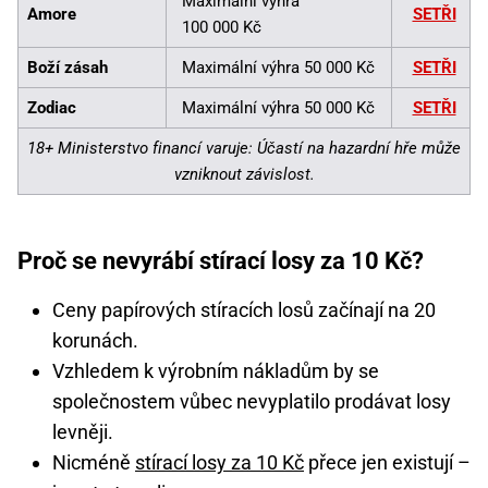
Maximální výhra
Amore
SETŘI
100 000 Kč
Boží zásah
Maximální výhra 50 000 Kč
SETŘI
Zodiac
Maximální výhra 50 000 Kč
SETŘI
18+ Ministerstvo financí varuje: Účastí na hazardní hře může
vzniknout závislost.
Proč se nevyrábí stírací losy za 10 Kč?
Ceny papírových stíracích losů začínají na 20
korunách.
Vzhledem k výrobním nákladům by se
společnostem vůbec nevyplatilo prodávat losy
levněji.
Nicméně
stírací losy za 10 Kč
přece jen existují –