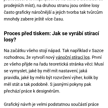
prodejních míst), na druhou stranu jsou online losy
často graficky náročnější a jejich tvorba tak tvůrcům
mnohdy zabere ještě více času.
Proces před tiskem: Jak se vyrábí stírací
losy?
Na začátku všeho stojí nápad. Tak například v Sazce
rozhodnou, že vytvoří nový
vánoční stírací los
. První
ze všeho přijde na řadu teoretická stránka věci: Musí
se vymyslet, jaké by měl mít nastavení, jaká
pravidla, jaké by mělo být rozvržení výher, kolik by
měl stát a tak podobně. S jasnými pokyny pak
přechází práce k designérům.
Grafický návrh je velmi podstatnou součástí práce