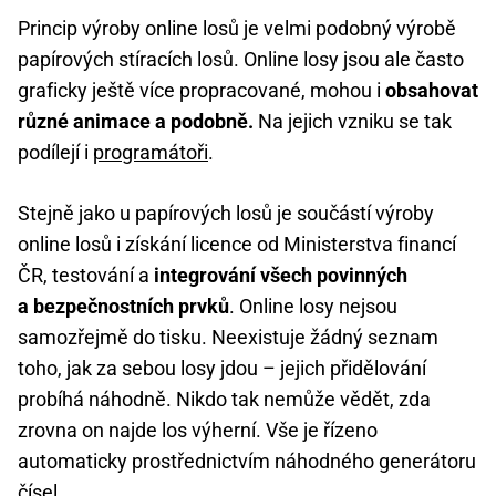
Princip výroby online losů je velmi podobný výrobě
papírových stíracích losů. Online losy jsou ale často
graficky ještě více propracované, mohou i
obsahovat
různé animace a podobně.
Na jejich vzniku se tak
podílejí i
programátoři
.
Stejně jako u papírových losů je součástí výroby
online losů i získání licence od Ministerstva financí
ČR, testování a
integrování všech povinných
a bezpečnostních prvků
. Online losy nejsou
samozřejmě do tisku. Neexistuje žádný seznam
toho, jak za sebou losy jdou –⁠ jejich přidělování
probíhá náhodně. Nikdo tak nemůže vědět, zda
zrovna on najde los výherní. Vše je řízeno
automaticky prostřednictvím náhodného generátoru
čísel.