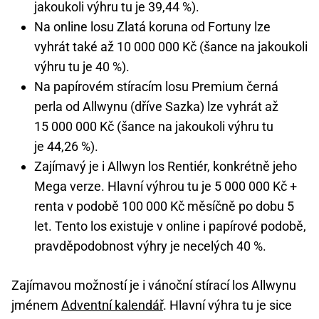
jakoukoli výhru tu je 39,44 %).
Na online losu Zlatá koruna od Fortuny lze
vyhrát také až 10 000 000 Kč (šance na jakoukoli
výhru tu je 40 %).
Na papírovém stíracím losu Premium černá
perla od Allwynu (dříve Sazka) lze vyhrát až
15 000 000 Kč (šance na jakoukoli výhru tu
je 44,26 %).
Zajímavý je i Allwyn los Rentiér, konkrétně jeho
Mega verze. Hlavní výhrou tu je 5 000 000 Kč +
renta v podobě 100 000 Kč měsíčně po dobu 5
let. Tento los existuje v online i papírové podobě,
pravděpodobnost výhry je necelých 40 %.
Zajímavou možností je i vánoční stírací los Allwynu
jménem
Adventní kalendář
. Hlavní výhra tu je sice