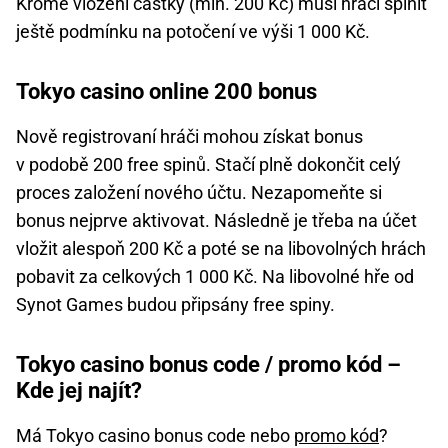
Kromě vložení částky (min. 200 Kč) musí hráči splnit
ještě podmínku na potočení ve výši 1 000 Kč.
Tokyo casino online 200 bonus
Nově registrovaní hráči mohou získat bonus
v podobě 200 free spinů. Stačí plně dokončit celý
proces založení nového účtu. Nezapomeňte si
bonus nejprve aktivovat. Následně je třeba na účet
vložit alespoň 200 Kč a poté se na libovolných hrách
pobavit za celkových 1 000 Kč. Na libovolné hře od
Synot Games budou připsány free spiny.
Tokyo casino bonus code / promo kód –
Kde jej najít?
Má Tokyo casino bonus code nebo
promo kód
?