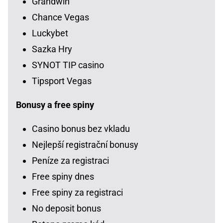
Grandwin
Chance Vegas
Luckybet
Sazka Hry
SYNOT TIP casino
Tipsport Vegas
Bonusy a free spiny
Casino bonus bez vkladu
Nejlepší registrační bonusy
Peníze za registraci
Free spiny dnes
Free spiny za registraci
No deposit bonus