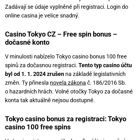
Zadávají se údaje vyplněné při registraci. Login do
online casina je velice snadný.
Casino Tokyo CZ – Free spin bonus –
dočasné konto
V minulosti nabízelo Tokyo casino bonus 100 free
spinů za dočasnou registraci.
Tento typ casino účtu
byl od 1. 1. 2024 zrušen
na základě legislativních
změn. Ty přinesla
novela zákona
č. 186/2016 Sb.
o hazardních hrách. Volné otočky Tokyo za dočasné
konta tak aktuálně nejsou dostupné.
Tokyo casino bonus za registraci: Tokyo
casino 100 free spins