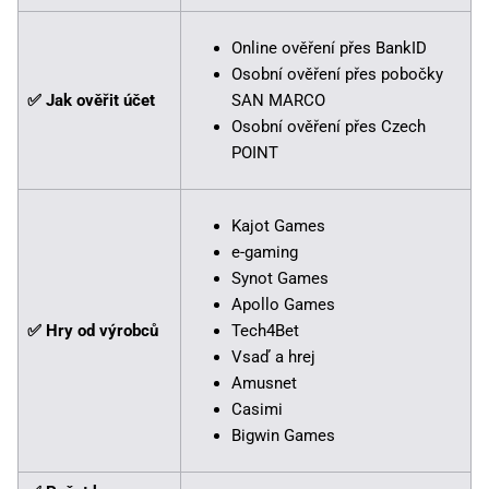
Online ověření přes BankID
Osobní ověření přes pobočky
✅ Jak ověřit účet
SAN MARCO
Osobní ověření přes Czech
POINT
Kajot Games
e-gaming
Synot Games
Apollo Games
✅ Hry od výrobců
Tech4Bet
Vsaď a hrej
Amusnet
Casimi
Bigwin Games