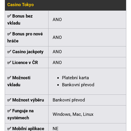
Casino Tokyo
✅ Bonus bez
ANO
vkladu
✅ Bonus pro nové
ANO
hráče
✅ Casino jackpoty
ANO
✅ Licence v ČR
ANO
✅ Možnosti
Platební karta
vkladu
Bankovní převod
✅ Možnost výběru
Bankovní převod
✅ Funguje na
Windows, Mac, Linux
systémech
✅ Mobilní aplikace
NE