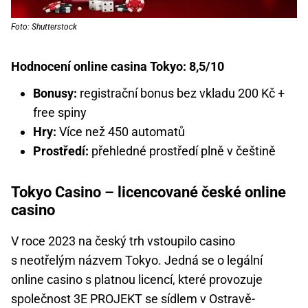
Foto: Shutterstock
Hodnocení online casina Tokyo: 8,5/10
Bonusy:
registrační bonus bez vkladu 200 Kč +
free spiny
Hry:
Více než 450 automatů
Prostředí:
přehledné prostředí plně v češtině
Tokyo Casino – licencované české online
casino
V roce 2023 na český trh vstoupilo casino
s neotřelým názvem Tokyo. Jedná se o legální
online casino s platnou licencí, které provozuje
společnost 3E PROJEKT se sídlem v Ostravě-