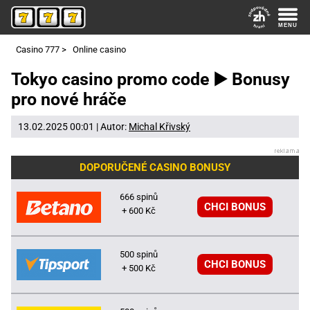
Casino 777
>
Online casino
Tokyo casino promo code ▶️ Bonusy
pro nové hráče
13.02.2025 00:01 | Autor:
Michal Křivský
DOPORUČENÉ CASINO BONUSY
666 spinů
CHCI BONUS
+ 600 Kč
500 spinů
CHCI BONUS
+ 500 Kč