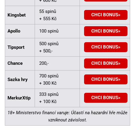
+ 600 Kč
55 spinů
CHCI BONUS
Kingsbet
+ 555 Kč
Apollo
100 spinů
CHCI BONUS
500 spinů
CHCI BONUS
Tipsport
+ 500,-
Chance
200,-
CHCI BONUS
700 spinů
CHCI BONUS
Sazka hry
+ 300 Kč
333 spinů
CHCI BONUS
MerkurXtip
+ 100 Kč
18+ Ministerstvo financí varuje: Účastí na hazardní hře může
vzniknout závislost.