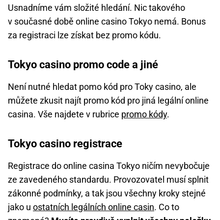
Usnadníme vám složité hledání. Nic takového
v současné době online casino Tokyo nemá. Bonus
za registraci lze získat bez promo kódu.
Tokyo casino promo code a jiné
Není nutné hledat pomo kód pro Toky casino, ale
můžete zkusit najít promo kód pro jiná legální online
casina. Vše najdete v rubrice
promo kódy
.
Tokyo casino registrace
Registrace do online casina Tokyo ničím nevybočuje
ze zavedeného standardu. Provozovatel musí splnit
zákonné podmínky, a tak jsou všechny kroky stejné
jako u
ostatních legálních online casin
. Co to