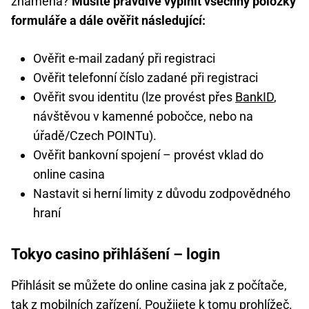
znamená?
Musíte pravdivě vyplnit všechny položky
formuláře a dále ověřit následující:
Ověřit e-mail zadaný při registraci
Ověřit telefonní číslo zadané při registraci
Ověřit svou identitu (lze provést přes
BankID
,
návštěvou v kamenné pobočce, nebo na
úřadě/Czech POINTu).
Ověřit bankovní spojení – provést vklad do
online casina
Nastavit si herní limity z důvodu zodpovědného
hraní
Tokyo casino přihlášení – login
Přihlásit se můžete do online casina jak z počítače,
tak z mobilních zařízení. Použijete k tomu prohlížeč.