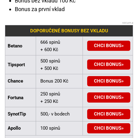
Bonus bez vkladu 100 Kč
Bonus za první vklad
DOPORUČENÉ BONUSY BEZ VKLADU
666 spinů
CHCI BONUS
Betano
+ 600 Kč
500 spinů
CHCI BONUS
Tipsport
+ 500 Kč
Chance
Bonus 200 Kč
CHCI BONUS
250 spinů
CHCI BONUS
Fortuna
+ 250 Kč
SynotTip
500,- v bodech
CHCI BONUS
Apollo
100 spinů
CHCI BONUS