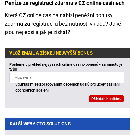
Peníze za registraci zdarma v CZ online casinech
Která CZ online casina nabízí peněžní bonusy
zdarma za registraci a bez nutnosti vkladu? Jaké
jsou nejlepší a jak je získat?
VLOŽ EMAIL A ZÍSKEJ NEJVYŠŠÍ BONUS
Pošleme ti přehled nejvyšších online casino bonusů - za minutu je
tvůj!
Souhlasím se
zpracováním osobních údajů
pro účely zasílání
obchodních sdělení
DALŠÍ WEBY GTO SOLUTIONS