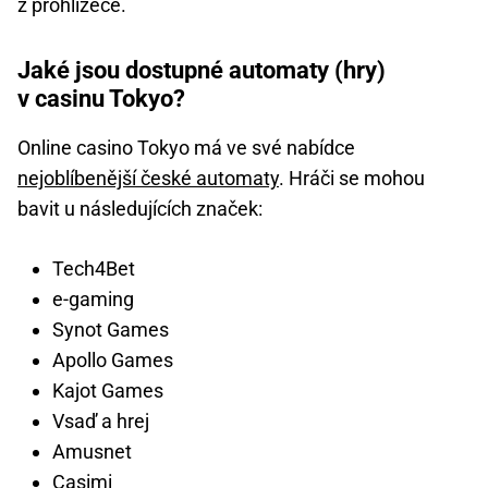
z prohlížeče.
Jaké jsou dostupné automaty (hry)
v casinu Tokyo?
Online casino Tokyo má ve své nabídce
nejoblíbenější české automaty
. Hráči se mohou
bavit u následujících značek:
Tech4Bet
e-gaming
Synot Games
Apollo Games
Kajot Games
Vsaď a hrej
Amusnet
Casimi