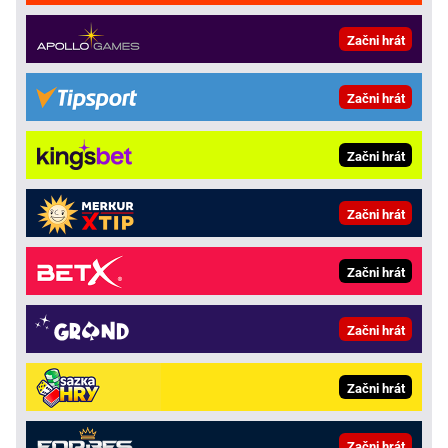
Začni hrát
Začni hrát
Začni hrát
Začni hrát
Začni hrát
Začni hrát
Začni hrát
Začni hrát