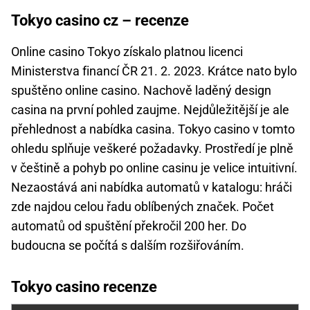
Tokyo casino cz – recenze
Online casino Tokyo získalo platnou licenci
Ministerstva financí ČR 21. 2. 2023. Krátce nato bylo
spuštěno online casino. Nachově laděný design
casina na první pohled zaujme. Nejdůležitější je ale
přehlednost a nabídka casina. Tokyo casino v tomto
ohledu splňuje veškeré požadavky. Prostředí je plně
v češtině a pohyb po online casinu je velice intuitivní.
Nezaostává ani nabídka automatů v katalogu: hráči
zde najdou celou řadu oblíbených značek. Počet
automatů od spuštění překročil 200 her. Do
budoucna se počítá s dalším rozšiřováním.
Tokyo casino recenze