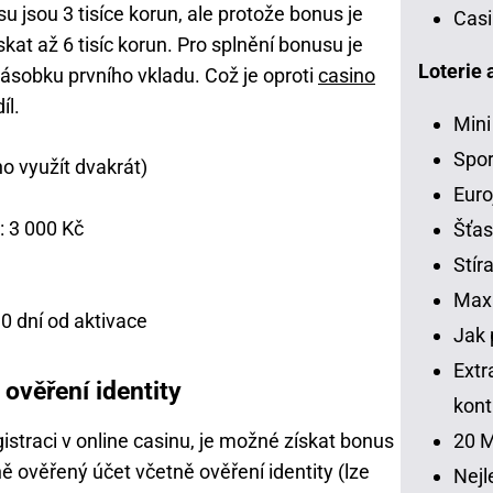
 jsou 3 tisíce korun, ale protože bonus je
Casi
kat až 6 tisíc korun. Pro splnění bonusu je
Loterie 
násobku prvního vkladu. Což je oproti
casino
íl.
Mini
Spor
o využít dvakrát)
Euro
 3 000 Kč
Šťas
Stír
Maxa
0 dní od aktivace
Jak 
Extr
 ověření identity
kont
20 M
straci v online casinu, je možné získat bonus
ě ověřený účet včetně ověření identity (lze
Nejl