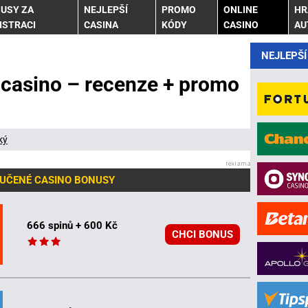
USY ZA
NEJLEPŠÍ
PROMO
ONLINE
HR
ISTRACI
CASINA
KÓDY
CASINO
AU
NEJLEPŠÍ
e casino – recenze + promo
ký
UČENÉ CASINO BONUSY
666 spinů + 600 Kč
CHCI BONUS