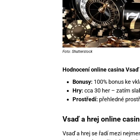
Foto: Shutterstock
Hodnocení online casina Vsaď a
Bonusy:
100% bonus ke vkl
Hry:
cca 30 her – zatím sla
Prostředí:
přehledné prostř
Vsaď a hrej online casi
Vsaď a hrej se řadí mezi nejme