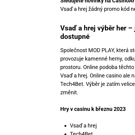
Sledujete novinky na CasinoA
Vsaď a hrej žádný promo kód 
Vsaď a hrej výběr her –
dostupné
Společnost MOD PLAY, která sto
provozuje kamenné herny, odkud
prostoru. Online podoba těchto
Vsaď a hrej. Online casino ale n
Tech4Bet. Výběr je zatím velice
změnit.
Hry v casinu k březnu 2023
Vsaď a hrej
Tech4Bet