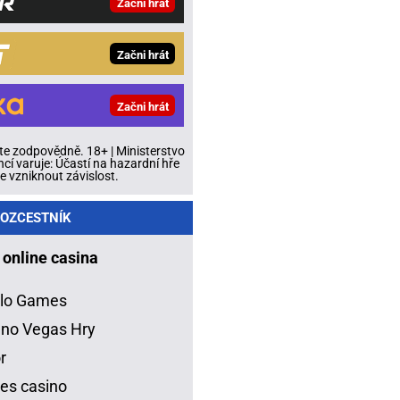
Začni hrát
Začni hrát
Začni hrát
te zodpovědně. 18+ | Ministerstvo
ncí varuje: Účastí na hazardní hře
 vzniknout závislost.
ROZCESTNÍK
 online casina
llo Games
no Vegas Hry
r
es casino