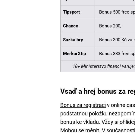
Tipsport
Bonus 500 free sp
Chance
Bonus 200,-
Sazka hry
Bonus 300 Kč za r
MerkurXtip
Bonus 333 free sp
18+ Ministerstvo financí varuje
Vsaď a hrej bonus za re
Bonus za registraci
v online cas
podstatnou položku nezapomíná.
bonus ke vkladu. Vždy si ohlíd
Mohou se měnit. V současnosti