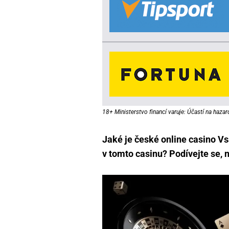
18+ Ministerstvo financí varuje: Účastí na hazar
Jaké je české online casino Vs
v tomto casinu? Podívejte se,