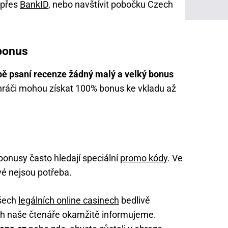
 přes
BankID
, nebo navštívit pobočku Czech
 bonus
obě psaní recenze žádný malý a velký bonus
hráči mohou získat 100% bonus ke vkladu až
bonusy často hledají speciální
promo kódy
. Ve
vé nejsou potřeba.
všech
legálních online casinech
bedlivě
ch naše čtenáře okamžitě informujeme.