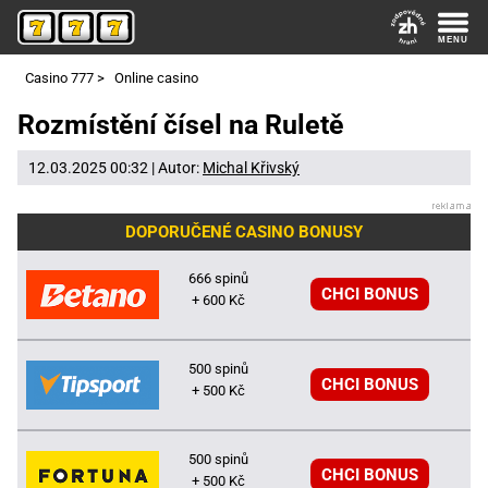
Casino 777
>
Online casino
Rozmístění čísel na Ruletě
12.03.2025 00:32 | Autor:
Michal Křivský
DOPORUČENÉ CASINO BONUSY
666 spinů
CHCI BONUS
+ 600 Kč
500 spinů
CHCI BONUS
+ 500 Kč
500 spinů
CHCI BONUS
+ 500 Kč