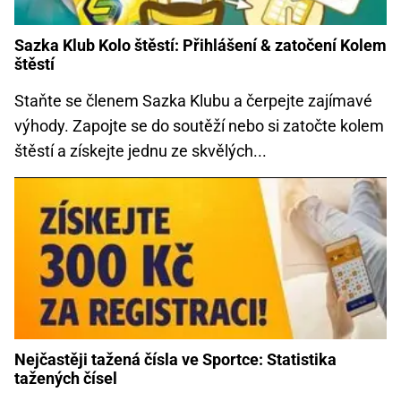
Sazka Klub Kolo štěstí: Přihlášení & zatočení Kolem
štěstí
Staňte se členem Sazka Klubu a čerpejte zajímavé
výhody. Zapojte se do soutěží nebo si zatočte kolem
štěstí a získejte jednu ze skvělých...
Nejčastěji tažená čísla ve Sportce: Statistika
tažených čísel