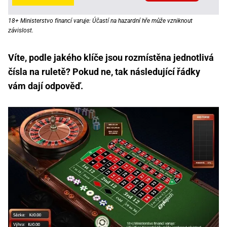
18+ Ministerstvo financí varuje: Účastí na hazardní hře může vzniknout
závislost.
Víte, podle jakého klíče jsou rozmístěna jednotlivá
čísla na ruletě? Pokud ne, tak následující řádky
vám dají odpověď.