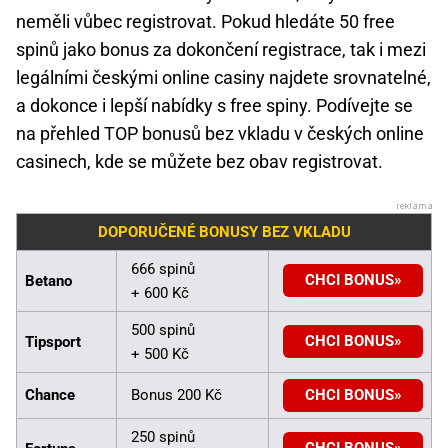
neměli vůbec registrovat. Pokud hledáte 50 free
spinů jako bonus za dokončení registrace, tak i mezi
legálními českými online casiny najdete srovnatelné,
a dokonce i lepší nabídky s free spiny. Podívejte se
na přehled TOP bonusů bez vkladu v českých online
casinech, kde se můžete bez obav registrovat.
DOPORUČENÉ BONUSY BEZ VKLADU
666 spinů
CHCI BONUS
Betano
+ 600 Kč
500 spinů
CHCI BONUS
Tipsport
+ 500 Kč
Chance
Bonus 200 Kč
CHCI BONUS
250 spinů
CHCI BONUS