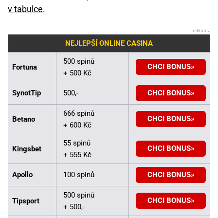
v tabulce
.
NEJLEPŠÍ ONLINE CASINA
500 spinů
CHCI BONUS
Fortuna
+ 500 Kč
SynotTip
500,-
CHCI BONUS
666 spinů
CHCI BONUS
Betano
+ 600 Kč
55 spinů
CHCI BONUS
Kingsbet
+ 555 Kč
Apollo
100 spinů
CHCI BONUS
500 spinů
CHCI BONUS
Tipsport
+ 500,-