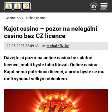
Casino 777
>
Online casino
Kajot casino – pozor na nelegální
casino bez CZ licence
22.05.2025 22:49 | Autor:
Michal Křivský
Dávejte si pozor na online casina bez platné
licence, mohli byste toho litovat. Online casino
Kajot nemá potřebnou licenci, a proto byste se mu
měli vyhnout velkým obloukem.