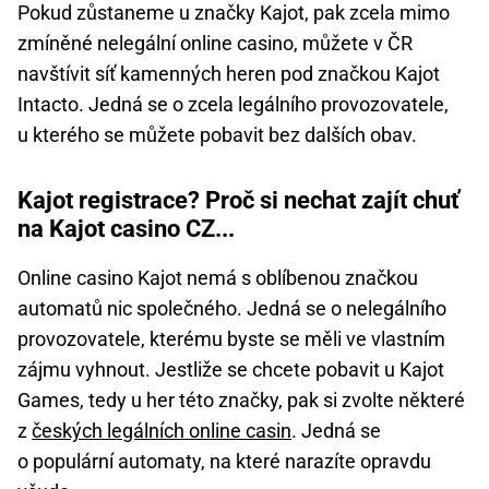
Pokud zůstaneme u značky Kajot, pak zcela mimo
zmíněné nelegální online casino, můžete v ČR
navštívit síť kamenných heren pod značkou Kajot
Intacto. Jedná se o zcela legálního provozovatele,
u kterého se můžete pobavit bez dalších obav.
Kajot registrace? Proč si nechat zajít chuť
na Kajot casino CZ...
Online casino Kajot nemá s oblíbenou značkou
automatů nic společného. Jedná se o nelegálního
provozovatele, kterému byste se měli ve vlastním
zájmu vyhnout. Jestliže se chcete pobavit u Kajot
Games, tedy u her této značky, pak si zvolte některé
z
českých legálních online casin
. Jedná se
o populární automaty, na které narazíte opravdu