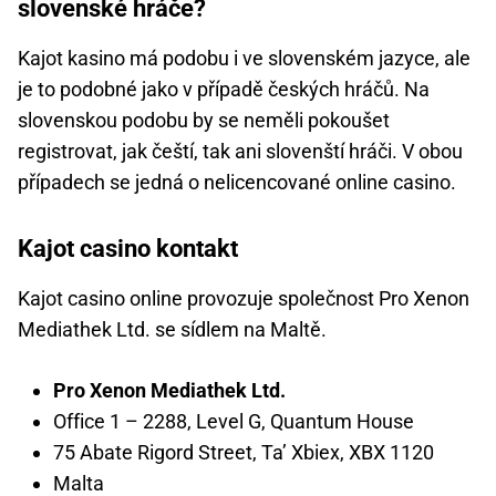
slovenské hráče?
Kajot kasino má podobu i ve slovenském jazyce, ale
je to podobné jako v případě českých hráčů. Na
slovenskou podobu by se neměli pokoušet
registrovat, jak čeští, tak ani slovenští hráči. V obou
případech se jedná o nelicencované online casino.
Kajot casino kontakt
Kajot casino online provozuje společnost Pro Xenon
Mediathek Ltd. se sídlem na Maltě.
Pro Xenon Mediathek Ltd.
Office 1 – 2288, Level G, Quantum House
75 Abate Rigord Street, Ta’ Xbiex, XBX 1120
Malta