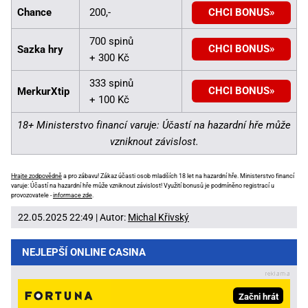
Chance
200,-
CHCI BONUS
700 spinů
CHCI BONUS
Sazka hry
+ 300 Kč
333 spinů
CHCI BONUS
MerkurXtip
+ 100 Kč
18+ Ministerstvo financí varuje: Účastí na hazardní hře může
vzniknout závislost.
Hrajte zodpovědně
a pro zábavu! Zákaz účasti osob mladších 18 let na hazardní hře. Ministerstvo financí
varuje: Účastí na hazardní hře může vzniknout závislost! Využití bonusů je podmíněno registrací u
provozovatele -
informace zde
.
22.05.2025 22:49 | Autor:
Michal Křivský
NEJLEPŠÍ ONLINE CASINA
Začni hrát