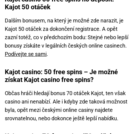
Kajot 50 otáček
Dalším bonusem, na který je možné zde narazit, je
Kajot 50 otáček za dokončení registrace. A opět
zazní totéž, co v předchozím bodu: Stejné nebo lepší
bonusy získáte v legálních českých online casinech.
Podívejte se sami
.
Kajot casino: 50 free spins – Je možné
získat Kajot casino free spins?
Občas hráči hledají bonus 70 otáček Kajot, ten však
casino ani nenabízí. Ale i kdyby zde taková možnost
byla, opět mezi českými online casiny najdete
srovnatelnou, nebo dokonce ještě lepší nabídku.