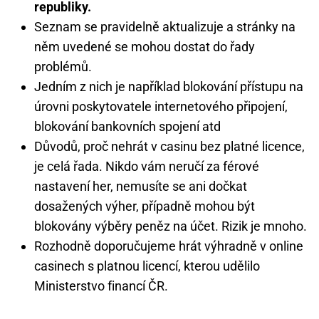
republiky.
Seznam se pravidelně aktualizuje a stránky na
něm uvedené se mohou dostat do řady
problémů.
Jedním z nich je například blokování přístupu na
úrovni poskytovatele internetového připojení,
blokování bankovních spojení atd
Důvodů, proč nehrát v casinu bez platné licence,
je celá řada. Nikdo vám neručí za férové
nastavení her, nemusíte se ani dočkat
dosažených výher, případně mohou být
blokovány výběry peněz na účet. Rizik je mnoho.
Rozhodně doporučujeme hrát výhradně v online
casinech s platnou licencí, kterou udělilo
Ministerstvo financí ČR.