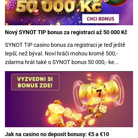
Nový SYNOT TIP bonus za registraci až 50 000 Kč
SYNOT TIP casino bonus za registraci je teď ještě
lepší, než býval. Noví hráči mohou kromě 500,-
zdarma hrát také o SYNOT bonus 50 000,- ke...
Jak na casino no deposit bonusy: €5 a €10