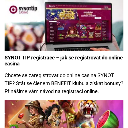
SYNOT TIP registrace – jak se registrovat do online
casina
Chcete se zaregistrovat do online casina SYNOT
TIP? Stát se členem BENEFIT klubu a získat bonusy?
Přinášíme vám návod na registraci online.