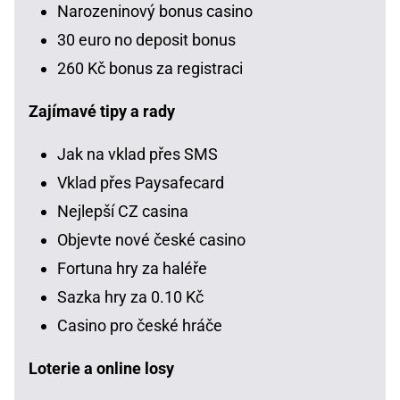
Narozeninový bonus casino
30 euro no deposit bonus
260 Kč bonus za registraci
Zajímavé tipy a rady
Jak na vklad přes SMS
Vklad přes Paysafecard
Nejlepší CZ casina
Objevte nové české casino
Fortuna hry za haléře
Sazka hry za 0.10 Kč
Casino pro české hráče
Loterie a online losy