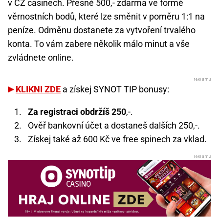
v CZ casinech. Přesně 500,- zdarma ve formě
věrnostních bodů, které lze směnit v poměru 1:1 na
peníze. Odměnu dostanete za vytvoření trvalého
konta. To vám zabere několik málo minut a vše
zvládnete online.
KLIKNI ZDE
a získej SYNOT TIP bonusy:
Za registraci obdržíš 250
,-.
Ověř bankovní účet a dostaneš dalších 250,-.
Získej také až 600 Kč ve free spinech za vklad.