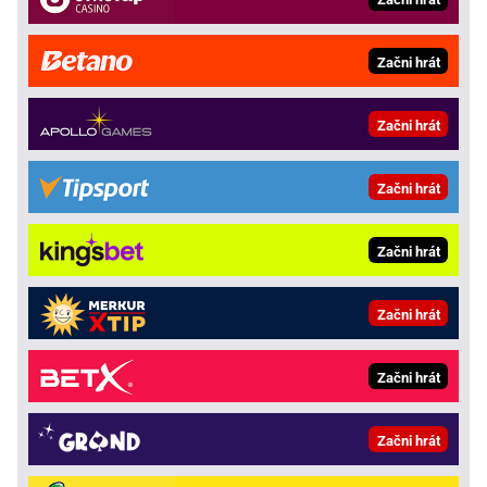
Začni hrát
Začni hrát
Začni hrát
Začni hrát
Začni hrát
Začni hrát
Začni hrát