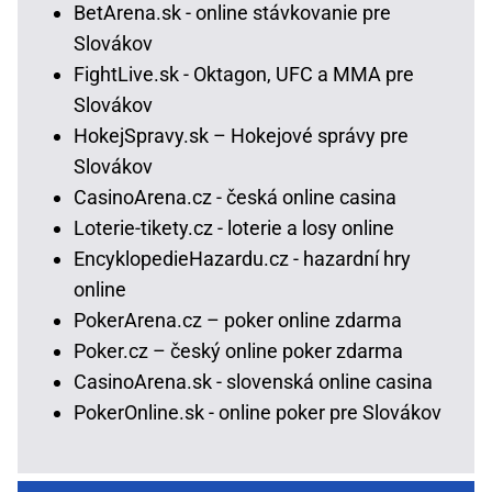
BetArena.sk - online stávkovanie pre
Slovákov
FightLive.sk - Oktagon, UFC a MMA pre
Slovákov
HokejSpravy.sk – Hokejové správy pre
Slovákov
CasinoArena.cz - česká online casina
Loterie-tikety.cz - loterie a losy online
EncyklopedieHazardu.cz - hazardní hry
online
PokerArena.cz – poker online zdarma
Poker.cz – český online poker zdarma
CasinoArena.sk - slovenská online casina
PokerOnline.sk - online poker pre Slovákov