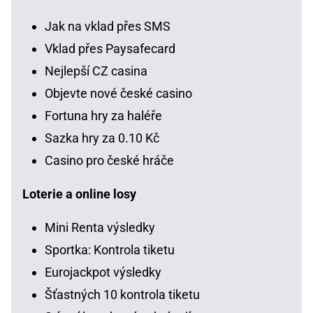
Jak na vklad přes SMS
Vklad přes Paysafecard
Nejlepší CZ casina
Objevte nové české casino
Fortuna hry za haléře
Sazka hry za 0.10 Kč
Casino pro české hráče
Loterie a online losy
Mini Renta výsledky
Sportka: Kontrola tiketu
Eurojackpot výsledky
Šťastných 10 kontrola tiketu