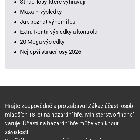
Stírací losy, které vyhrávají
Maxa – výsledky
Jak poznat výherní los
Extra Renta výsledky a kontrola
20 Mega výsledky
Nejlepší stírací losy 2026
Hrajte zodpovědně
a pro zábavu! Zákaz účasti osob
mladších 18 let na hazardní hře. Ministerstvo financí
varuje: Účastí na hazardní hře může vzniknout
závislost!