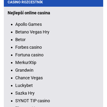
CASINO ROZCESTNÍK
Nejlepší online casina
Apollo Games
Betano Vegas Hry
Betor
Forbes casino
Fortuna casino
MerkurXtip
Grandwin
Chance Vegas
Luckybet
Sazka Hry
SYNOT TIP casino