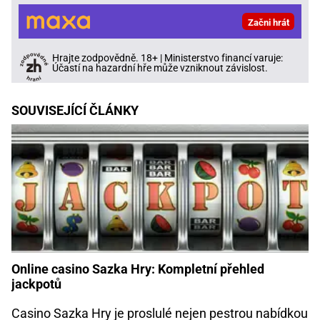
Začni hrát
Hrajte zodpovědně. 18+ | Ministerstvo financí varuje:
Účastí na hazardní hře může vzniknout závislost.
SOUVISEJÍCÍ ČLÁNKY
Online casino Sazka Hry: Kompletní přehled
jackpotů
Casino Sazka Hry je proslulé nejen pestrou nabídkou