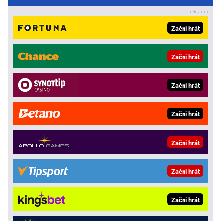
Začni hrát
Začni hrát
Začni hrát
Začni hrát
Začni hrát
Začni hrát
Začni hrát