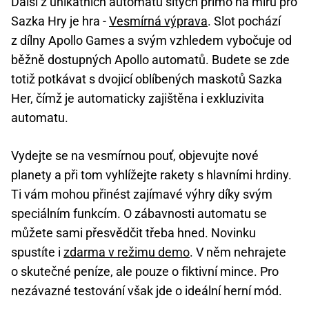
Další z unikátních automatů šitých přímo na míru pro
Sazka Hry je hra -
Vesmírná výprava
. Slot pochází
z dílny Apollo Games a svým vzhledem vybočuje od
běžně dostupných Apollo automatů. Budete se zde
totiž potkávat s dvojicí oblíbených maskotů Sazka
Her, čímž je automaticky zajištěna i exkluzivita
automatu.
Vydejte se na vesmírnou pouť, objevujte nové
planety a při tom vyhlížejte rakety s hlavními hrdiny.
Ti vám mohou přinést zajímavé výhry díky svým
speciálním funkcím. O zábavnosti automatu se
můžete sami přesvědčit třeba hned. Novinku
spustíte i
zdarma v režimu demo
. V něm nehrajete
o skutečné peníze, ale pouze o fiktivní mince. Pro
nezávazné testování však jde o ideální herní mód.