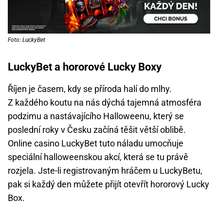
Foto: LuckyBet
LuckyBet a hororové Lucky Boxy
Říjen je časem, kdy se příroda halí do mlhy.
Z každého koutu na nás dýchá tajemná atmosféra
podzimu a nastávajícího Halloweenu, který se
poslední roky v Česku začíná těšit větší oblibě.
Online casino LuckyBet tuto náladu umocňuje
speciální halloweenskou akcí, která se tu právě
rozjela. Jste-li registrovaným hráčem u LuckyBetu,
pak si každý den můžete přijít otevřít hororový Lucky
Box.