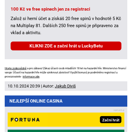
100 Kč ve free spinech jen za registraci
Založ si herní účet a získáš 20 free spinů v hodnotě 5 Kč
na Multiplay 81. Dalších 250 free spinů je připraveno za
vklad a aktivitu.
KLIKNI ZDE a začni hrát u LuckyBetu
Hrajte zodpovědně
a pro zábavu! Zákaz účasti osob mladších 18 let na hazardní hře. Ministerstvo financí
varuje: Účastí na hazardní hře může vzniknout závislost! Využití bonusů je podmíněno registrací u
provozovatele -
informace zde
.
10.10.2024 20:39 | Autor:
Jakub Diviš
NEJLEPŠÍ ONLINE CASINA
Začni hrát