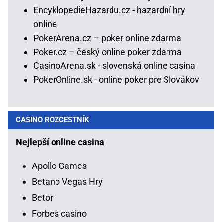
EncyklopedieHazardu.cz - hazardní hry
online
PokerArena.cz – poker online zdarma
Poker.cz – český online poker zdarma
CasinoArena.sk - slovenská online casina
PokerOnline.sk - online poker pre Slovákov
CASINO ROZCESTNÍK
Nejlepší online casina
Apollo Games
Betano Vegas Hry
Betor
Forbes casino