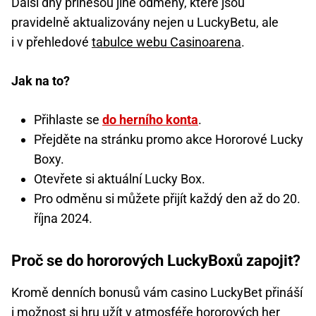
Další dny přinesou jiné odměny, které jsou
pravidelně aktualizovány nejen u LuckyBetu, ale
i v přehledové
tabulce webu Casinoarena
.
Jak na to?
Přihlaste se
do herního konta
.
Přejděte na stránku promo akce Hororové Lucky
Boxy.
Otevřete si aktuální Lucky Box.
Pro odměnu si můžete přijít každý den až do 20.
října 2024.
Proč se do hororových LuckyBoxů zapojit?
Kromě denních bonusů vám casino LuckyBet přináší
i možnost si hru užít v atmosféře hororových her