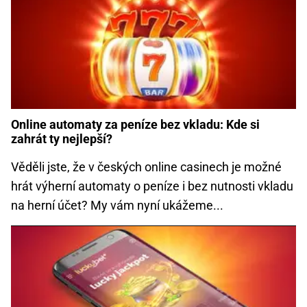
Online automaty za peníze bez vkladu: Kde si
zahrát ty nejlepší?
Věděli jste, že v českých online casinech je možné
hrát výherní automaty o peníze i bez nutnosti vkladu
na herní účet? My vám nyní ukážeme...