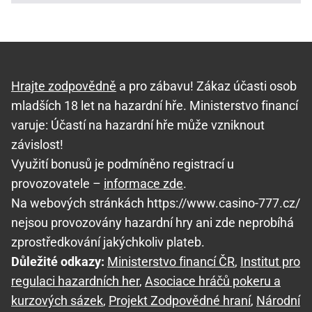
Hrajte zodpovědně
a pro zábavu! Zákaz účasti osob
mladších 18 let na hazardní hře. Ministerstvo financí
varuje: Účastí na hazardní hře může vzniknout
závislost!
Využití bonusů je podmíněno registrací u
provozovatele –
informace zde
.
Na webových stránkách https://www.casino-777.cz/
nejsou provozovány hazardní hry ani zde neprobíhá
zprostředkování jakýchkoliv plateb.
Důležité odkazy:
Ministerstvo financí ČR
,
Institut pro
regulaci hazardních her
,
Asociace hráčů pokeru a
kurzových sázek
,
Projekt Zodpovědné hraní
,
Národní