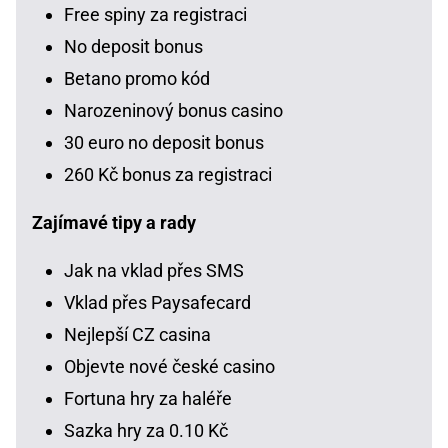
Free spiny za registraci
No deposit bonus
Betano promo kód
Narozeninový bonus casino
30 euro no deposit bonus
260 Kč bonus za registraci
Zajímavé tipy a rady
Jak na vklad přes SMS
Vklad přes Paysafecard
Nejlepší CZ casina
Objevte nové české casino
Fortuna hry za haléře
Sazka hry za 0.10 Kč