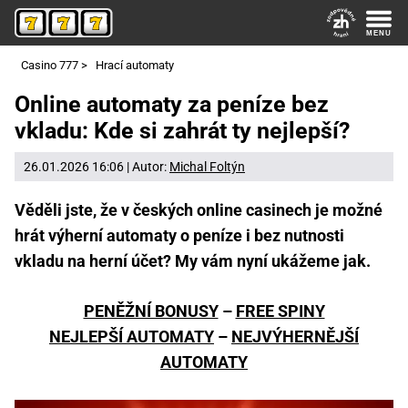
Casino 777
>
Hrací automaty
Online automaty za peníze bez
vkladu: Kde si zahrát ty nejlepší?
26.01.2026 16:06 | Autor:
Michal Foltýn
Věděli jste, že v českých online casinech je možné
hrát výherní automaty o peníze i bez nutnosti
vkladu na herní účet? My vám nyní ukážeme jak.
PENĚŽNÍ BONUSY
–
FREE SPINY
NEJLEPŠÍ AUTOMATY
–
NEJVÝHERNĚJŠÍ
AUTOMATY