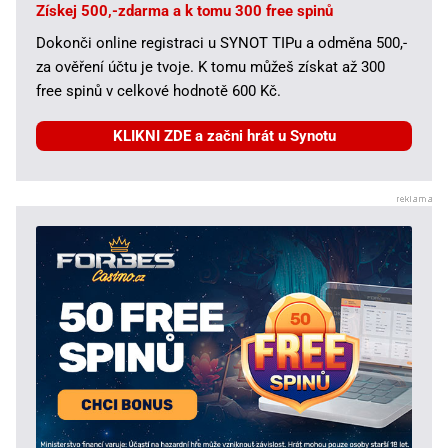
Získej 500,-zdarma a k tomu 300 free spinů
Dokonči online registraci u SYNOT TIPu a odměna 500,-
za ověření účtu je tvoje. K tomu můžeš získat až 300
free spinů v celkové hodnotě 600 Kč.
KLIKNI ZDE a začni hrát u Synotu