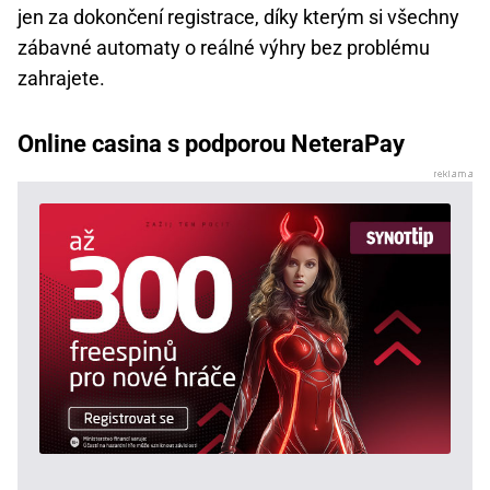
jen za dokončení registrace, díky kterým si všechny
zábavné automaty o reálné výhry bez problému
zahrajete.
Online casina s podporou NeteraPay