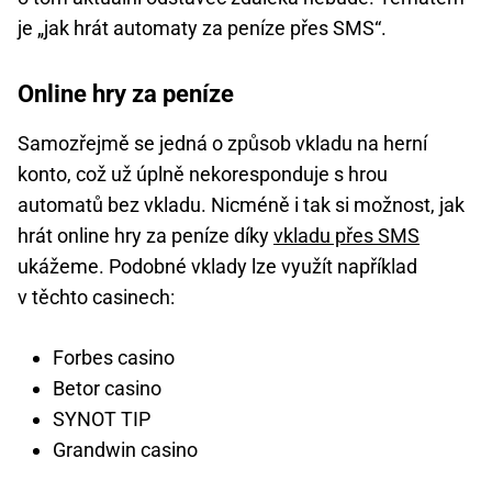
je „jak hrát automaty za peníze přes SMS“.
Online hry za peníze
Samozřejmě se jedná o způsob vkladu na herní
konto, což už úplně nekoresponduje s hrou
automatů bez vkladu. Nicméně i tak si možnost, jak
hrát online hry za peníze díky
vkladu přes SMS
ukážeme. Podobné vklady lze využít například
v těchto casinech:
Forbes casino
Betor casino
SYNOT TIP
Grandwin casino