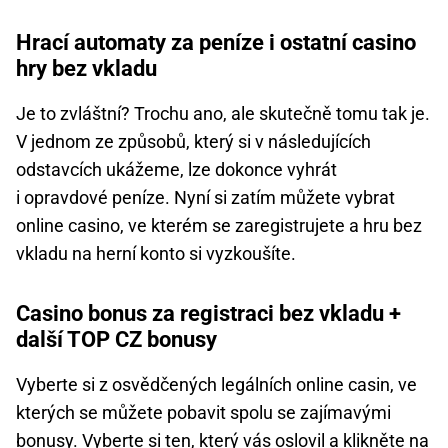
Hrací automaty za peníze i ostatní casino
hry bez vkladu
Je to zvláštní? Trochu ano, ale skutečně tomu tak je.
V jednom ze způsobů, který si v následujících
odstavcích ukážeme, lze dokonce vyhrát
i opravdové peníze. Nyní si zatím můžete vybrat
online casino, ve kterém se zaregistrujete a hru bez
vkladu na herní konto si vyzkoušíte.
Casino bonus za registraci bez vkladu +
další TOP CZ bonusy
Vyberte si z osvědčených legálních online casin, ve
kterých se můžete pobavit spolu se zajímavými
bonusy. Vyberte si ten, který vás oslovil a klikněte na