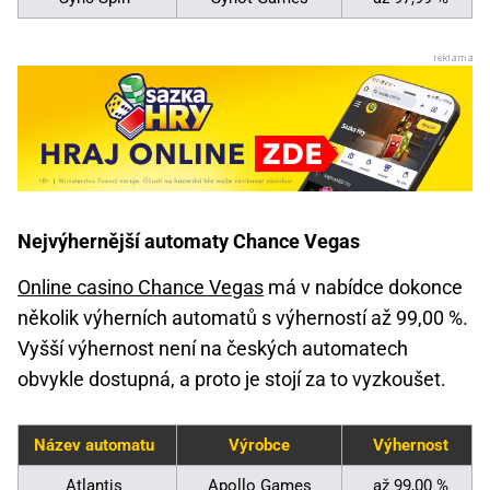
Nejvýhernější automaty Chance Vegas
Online casino Chance Vegas
má v nabídce dokonce
několik výherních automatů s výherností až 99,00 %.
Vyšší výhernost není na českých automatech
obvykle dostupná, a proto je stojí za to vyzkoušet.
Název automatu
Výrobce
Výhernost
Atlantis
Apollo Games
až 99,00 %