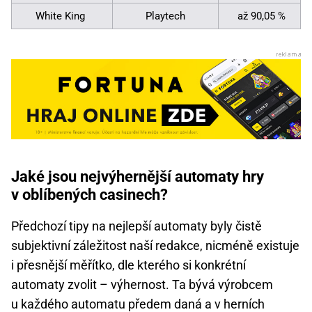
White King
Playtech
až 90,05 %
Jaké jsou nejvýhernější automaty hry
v oblíbených casinech?
Předchozí tipy na nejlepší automaty byly čistě
subjektivní záležitost naší redakce, nicméně existuje
i přesnější měřítko, dle kterého si konkrétní
automaty zvolit – výhernost. Ta bývá výrobcem
u každého automatu předem daná a v herních