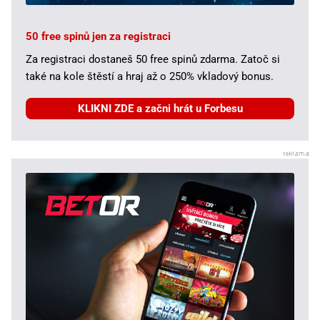
50 free spinů jen za registraci
Za registraci dostaneš 50 free spinů zdarma. Zatoč si
také na kole štěstí a hraj až o 250% vkladový bonus.
KLIKNI ZDE a začni hrát u Forbesu