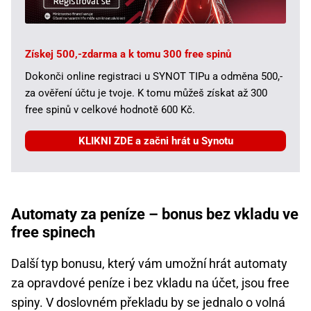
Získej 500,-zdarma a k tomu 300 free spinů
Dokonči online registraci u SYNOT TIPu a odměna 500,-
za ověření účtu je tvoje. K tomu můžeš získat až 300
free spinů v celkové hodnotě 600 Kč.
KLIKNI ZDE a začni hrát u Synotu
Automaty za peníze – bonus bez vkladu ve
free spinech
Další typ bonusu, který vám umožní hrát automaty
za opravdové peníze i bez vkladu na účet, jsou free
spiny. V doslovném překladu by se jednalo o volná