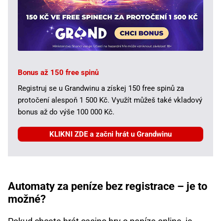
Bonus až 150 free spinů
Registruj se u Grandwinu a získej 150 free spinů za
protočení alespoň 1 500 Kč. Využít můžeš také vkladový
bonus až do výše 100 000 Kč.
KLIKNI ZDE a začni hrát u Grandwinu
Automaty za peníze bez registrace – je to
možné?