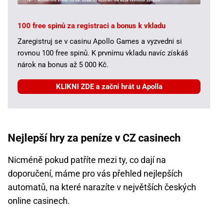
100 free spinů za registraci a bonus k vkladu
Zaregistruj se v casinu Apollo Games a vyzvedni si
rovnou 100 free spinů. K prvnímu vkladu navíc získáš
nárok na bonus až 5 000 Kč.
KLIKNI ZDE a začni hrát u Apolla
Nejlepší hry za peníze v CZ casinech
Nicméně pokud patříte mezi ty, co dají na
doporučení, máme pro vás přehled nejlepších
automatů, na které narazíte v největších českých
online casinech.