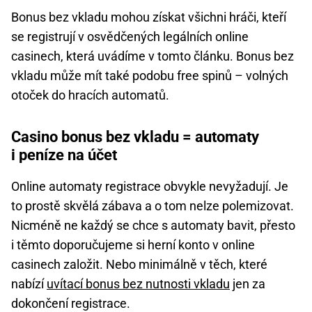
Bonus bez vkladu mohou získat všichni hráči, kteří
se registrují v osvědčených legálních online
casinech, která uvádíme v tomto článku. Bonus bez
vkladu může mít také podobu free spinů – volných
otoček do hracích automatů.
Casino bonus bez vkladu = automaty
i peníze na účet
Online automaty registrace obvykle nevyžadují. Je
to prostě skvělá zábava a o tom nelze polemizovat.
Nicméně ne každý se chce s automaty bavit, přesto
i těmto doporučujeme si herní konto v online
casinech založit. Nebo minimálně v těch, které
nabízí
uvítací bonus bez nutnosti vkladu
jen za
dokončení registrace.