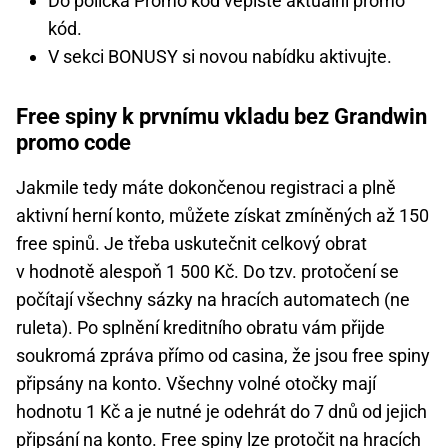
Do políčka Promo kód vepište aktuální promo
kód.
V sekci BONUSY si novou nabídku aktivujte.
Free spiny k prvnímu vkladu bez Grandwin
promo code
Jakmile tedy máte dokončenou registraci a plně
aktivní herní konto, můžete získat zmíněných až 150
free spinů. Je třeba uskutečnit celkový obrat
v hodnotě alespoň 1 500 Kč. Do tzv. protočení se
počítají všechny sázky na hracích automatech (ne
ruleta). Po splnění kreditního obratu vám přijde
soukromá zpráva přímo od casina, že jsou free spiny
připsány na konto. Všechny volné otočky mají
hodnotu 1 Kč a je nutné je odehrát do 7 dnů od jejich
připsání na konto. Free spiny lze protočit na hracích