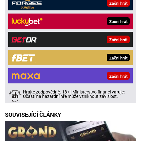
Začni hrát
Začni hrát
Začni hrát
Začni hrát
Začni hrát
Hrajte zodpovědně. 18+ | Ministerstvo financí varuje:
Účastí na hazardní hře může vzniknout závislost.
SOUVISEJÍCÍ ČLÁNKY