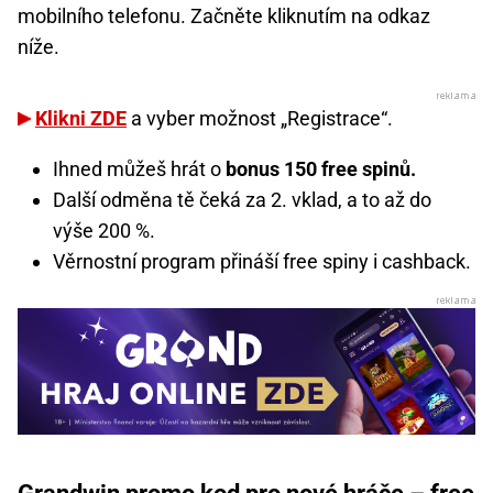
mobilního telefonu. Začněte kliknutím na odkaz
níže.
Klikni ZDE
a vyber možnost „Registrace“.
Ihned můžeš hrát o
bonus 150 free spinů.
Další odměna tě čeká za 2. vklad, a to až do
výše 200 %.
Věrnostní program přináší free spiny i cashback.