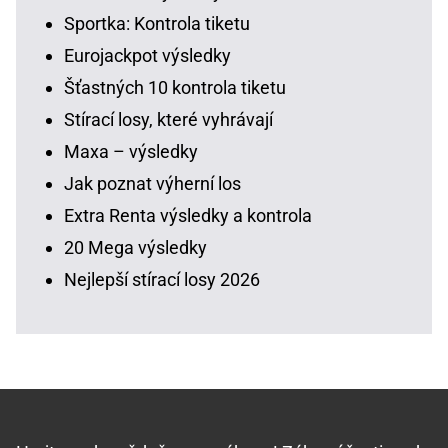
Sportka: Kontrola tiketu
Eurojackpot výsledky
Šťastných 10 kontrola tiketu
Stírací losy, které vyhrávají
Maxa – výsledky
Jak poznat výherní los
Extra Renta výsledky a kontrola
20 Mega výsledky
Nejlepší stírací losy 2026