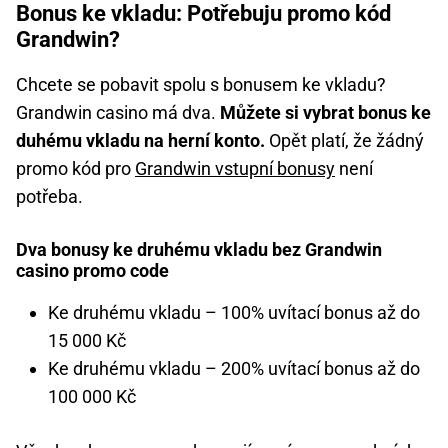
Bonus ke vkladu: Potřebuju promo kód
Grandwin?
Chcete se pobavit spolu s bonusem ke vkladu?
Grandwin casino má dva.
Můžete si vybrat bonus ke
duhému vkladu na herní konto.
Opět platí, že žádný
promo kód pro
Grandwin vstupní bonusy
není
potřeba.
Dva bonusy ke druhému vkladu bez Grandwin
casino promo code
Ke druhému vkladu – 100% uvítací bonus až do
15 000 Kč
Ke druhému vkladu – 200% uvítací bonus až do
100 000 Kč