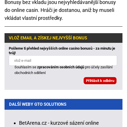
Bonusy bez vkladu jsou nejvyhledávanější bonusy
do online casin. Hráči je dostanou, aniž by museli
vkládat vlastní prostředky.
VLOŽ EMAIL A ZÍSKEJ NEJVYŠŠÍ BONUS
Pošleme ti přehled nejvyšších online casino bonusů - za minutu je
tvůj!
Souhlasím se
zpracováním osobních údajů
pro účely zasílání
obchodních sdělení
DALŠÍ WEBY GTO SOLUTIONS
BetArena.cz - kurzové sázení online