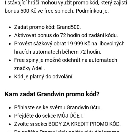
I stávající hráči mohou využít promo kód, který zajistí
bonus 500 Kč ve free spinech. Podmínkou je:
Zadat promo kód: Grand500.
Aktivovat bonus do 72 hodin od zadání kódu.
Provést sázkový obrat 19 999 Kč na libovolných
hracích automatech během 72 hodin.
Free spiny je možné odehrát na automatech
značky Adell.
Kód je platný do odvolání.
Kam zadat Grandwin promo kód?
Přihlaste se ke svému Grandwin účtu.
Přejděte do sekce MŮJ ÚČET.
Zvolte si sekci BODY ZA KREDIT PROMO KÓD.