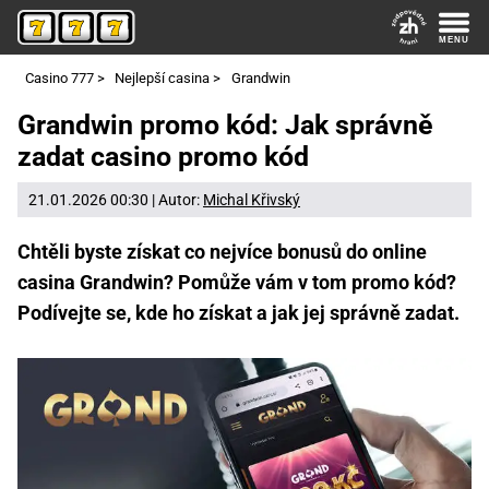
Casino 777
>
Nejlepší casina
>
Grandwin
Grandwin promo kód: Jak správně
zadat casino promo kód
21.01.2026 00:30 | Autor:
Michal Křivský
Chtěli byste získat co nejvíce bonusů do online
casina Grandwin? Pomůže vám v tom promo kód?
Podívejte se, kde ho získat a jak jej správně zadat.