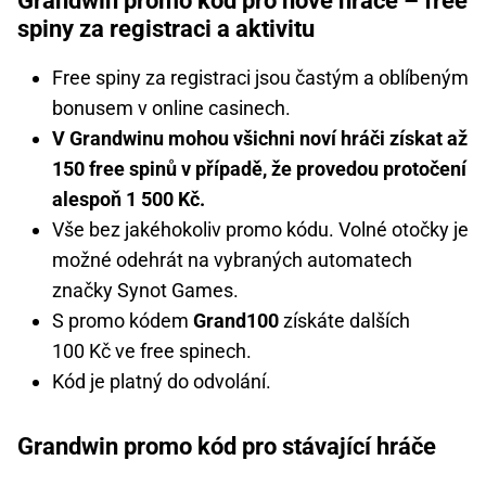
Grandwin promo kod pro nové hráče – free
spiny za registraci a aktivitu
Free spiny za registraci jsou častým a oblíbeným
bonusem v online casinech.
V Grandwinu mohou všichni noví hráči získat až
150 free spinů v případě, že provedou protočení
alespoň 1 500 Kč.
Vše bez jakéhokoliv promo kódu. Volné otočky je
možné odehrát na vybraných automatech
značky Synot Games.
S promo kódem
Grand100
získáte dalších
100 Kč ve free spinech.
Kód je platný do odvolání.
Grandwin promo kód pro stávající hráče