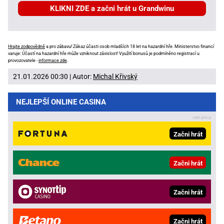
KLIKNI ZDE a začni hrát u Grandwinu
Hrajte zodpovědně
a pro zábavu! Zákaz účasti osob mladších 18 let na hazardní hře. Ministerstvo financí
varuje: Účastí na hazardní hře může vzniknout závislost! Využití bonusů je podmíněno registrací u
provozovatele -
informace zde
.
21.01.2026 00:30 | Autor:
Michal Křivský
NEJLEPŠÍ ONLINE CASINA
Začni hrát
Začni hrát
Začni hrát
Začni hrát