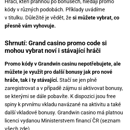
Hráči, kteří prahnou po bonusech, hledají promo
kódy v různých podobách. Příklady uvádíme
v titulku. Důležité je vědět, že
si můžete vybrat, co
přesně vám vyhovuje.
Shrnutí: Grand casino promo code si
mohou vybrat noví i stávající hráči
Promo kódy v Grandwin casinu nepotřebujete, ale
můžete je využít pro další bonusy jak pro nové
hráče, tak i ty stávající.
Stačí se jen plně
zaregistrovat a v případě zájmu si aktivovat bonusy,
se kterými se dále pobavíte. K dispozici jsou free
spiny k prvnímu vkladu navázané na aktivitu a také
další vkladové bonusy. Grandwin casino má platnou
licenci vydanou Ministerstvem financí ČR (seznam
všech zde
).