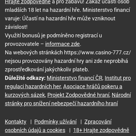
Hrajte zodpovědně
a pro zábavu! Zákaz účasti osob
mladších 18 let na hazardní hře. Ministerstvo financí
varuje: Účastí na hazardní hře může vzniknout
závislost!
Využití bonusů je podmíněno registrací u
provozovatele –
informace zde
.
Na webových stránkách https://www.casino-777.cz/
nejsou provozovány hazardní hry ani zde neprobíhá
zprostředkování jakýchkoliv plateb.
Důležité odkazy:
Ministerstvo financí ČR
,
Institut pro
regulaci hazardních her
,
Asociace hráčů pokeru a
kurzových sázek
,
Projekt Zodpovědné hraní
,
Národní
stránky pro snížení nebezpečí hazardního hraní
Kontakty
|
Podmínky užívání
|
Zpracování
osobních údajů a cookies
|
18+ Hrajte zodpovědně