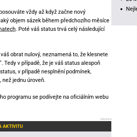
Nejl
 posouváte vždy až když začne nový
o, jaký objem sázek během předchozího měsíce
matech
. Poté váš status trvá celý následující
váš obrat nulový, neznamená to, že klesnete
 Tedy v případě, že je váš status alespoň
status, v případě nesplnění podmínek,
, než jednu úroveň.
ho programu se podívejte na oficiálním webu
A AKTIVITU