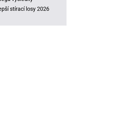
epší stírací losy 2026