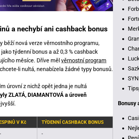
Forb
Fort
spinů a nechybí ani cashback bonus
Merk
Gra
y běží nová verze věrnostního programu,
Cha
ů jako týdenní bonus a až 0,3 % cashback
Luc
jícího měsíce. Dříve měl
věrnostní program
Sazk
 chcete-li nultá, nenabízela žádné typy bonusů.
SYN
úrovní z nichž opět jedna je nultá
Tips
byly ZLATÁ, DIAMANTOVÁ a úroveň
Bonusy a
jvyšší.
Casi
SPINŮ V Kč
TÝDENNÍ CASHBACK BONUS
Nejl
-
-
Pení