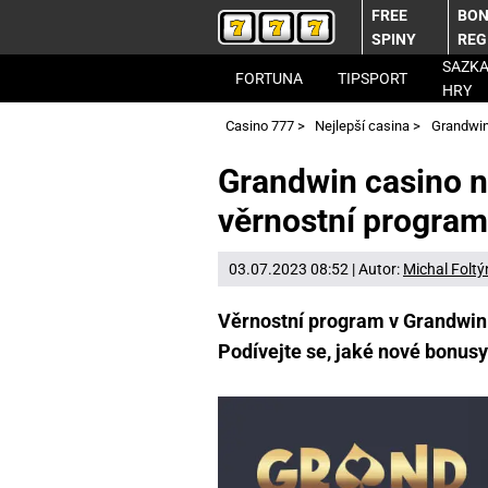
FREE
BON
SPINY
REG
SAZK
FORTUNA
TIPSPORT
HRY
Casino 777
>
Nejlepší casina
>
Grandwi
Grandwin casino n
věrnostní program
03.07.2023 08:52 | Autor:
Michal Foltý
Věrnostní program v Grandwin
Podívejte se, jaké nové bonusy