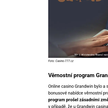
Foto: Casino-777.cz
Věrnostní program Gra
Online casino Grandwin bylo a s
bonusové nabídce věrnostní p
program prošel zásadními zm
v případě, že u Grandwin casina