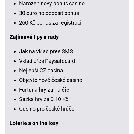
Narozeninový bonus casino
30 euro no deposit bonus
260 Kč bonus za registraci
Zajímavé tipy a rady
Jak na vklad přes SMS
Vklad přes Paysafecard
Nejlepší CZ casina
Objevte nové české casino
Fortuna hry za haléře
Sazka hry za 0.10 Kč
Casino pro české hráče
Loterie a online losy