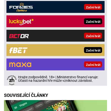
Začni hrát
Začni hrát
Začni hrát
Začni hrát
Začni hrát
Hrajte zodpovědně. 18+ | Ministerstvo financí varuje:
Účastí na hazardní hře může vzniknout závislost.
SOUVISEJÍCÍ ČLÁNKY