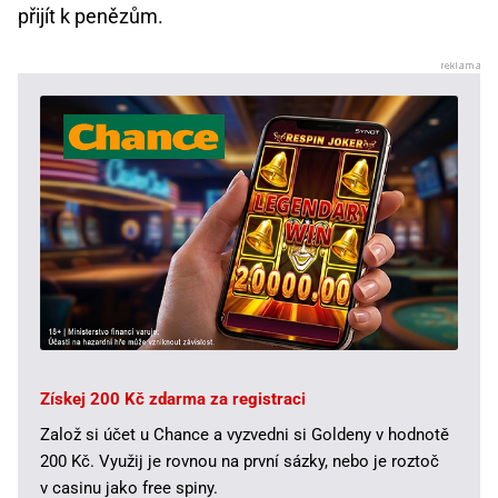
přijít k penězům.
Získej 200 Kč zdarma za registraci
Založ si účet u Chance a vyzvedni si Goldeny v hodnotě
200 Kč. Využij je rovnou na první sázky, nebo je roztoč
v casinu jako free spiny.