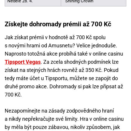
Neděle 28. 4.
Shining Crown
Získejte dohromady prémii až 700 Kč
Jak získat prémii v hodnotě až 700 Kč spolu
s novými hrami od Amusnetu? Velice jednoduše.
Naprosto totožná akce probíhá také v online casinu
Tipsport Vegas
. Za zcela shodných podmínek lze
získat na stejných hrách rovněž až 350 Kč. Pokud
tedy máte účet u Tipsportu, můžete se zapojit do
druhé promo akce. Dohromady si pak lze připsat až
700 Kč.
Nezapomínejte na zásady zodpovědného hraní
a nikdy nepřekračujte své limity. Hra v online casinu
by měla být pouze zábavou, nikoliv způsobem, jak