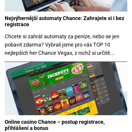
Nejvýhernější automaty Chance: Zahrajete si i bez
registrace
Chcete si zahrát automaty za peníze, nebo se jen
pobavit zdarma? Vybrali jsme pro vás TOP 10
nejlepších her Chance Vegas, z nichž si určitě...
Online casino Chance – postup registrace,
přihlášení a bonus