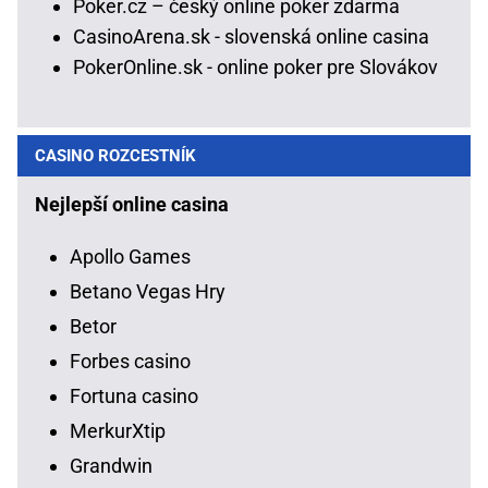
Poker.cz – český online poker zdarma
CasinoArena.sk - slovenská online casina
PokerOnline.sk - online poker pre Slovákov
CASINO ROZCESTNÍK
Nejlepší online casina
Apollo Games
Betano Vegas Hry
Betor
Forbes casino
Fortuna casino
MerkurXtip
Grandwin