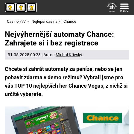
Casino 777
>
Nejlepší casina
>
Chance
Nejvýhernější automaty Chance:
Zahrajete si i bez registrace
31.05.2025 00:23 | Autor:
Michal Křivský
Chcete si zahrát automaty za peníze, nebo se jen
pobavit zdarma v demo režimu? Vybrali jsme pro
vás TOP 10 nejlepších her Chance Vegas, z nichž si
určitě vyberete.