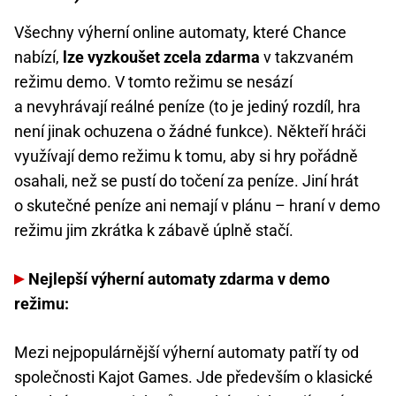
Všechny výherní online automaty, které Chance
nabízí,
lze vyzkoušet zcela zdarma
v takzvaném
režimu demo. V tomto režimu se nesází
a nevyhrávají reálné peníze (to je jediný rozdíl, hra
není jinak ochuzena o žádné funkce). Někteří hráči
využívají demo režimu k tomu, aby si hry pořádně
osahali, než se pustí do točení za peníze. Jiní hrát
o skutečné peníze ani nemají v plánu – hraní v demo
režimu jim zkrátka k zábavě úplně stačí.
Nejlepší výherní automaty zdarma v demo
režimu:
Mezi nejpopulárnější výherní automaty patří ty od
společnosti Kajot Games. Jde především o klasické