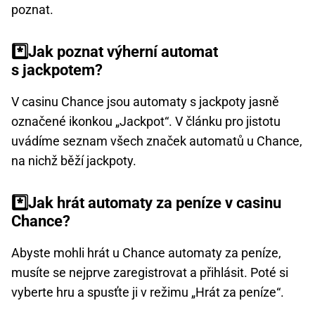
poznat.
*️⃣Jak poznat výherní automat
s jackpotem?
V casinu Chance jsou automaty s jackpoty jasně
označené ikonkou „Jackpot“. V článku pro jistotu
uvádíme seznam všech značek automatů u Chance,
na nichž běží jackpoty.
*️⃣Jak hrát automaty za peníze v casinu
Chance?
Abyste mohli hrát u Chance automaty za peníze,
musíte se nejprve zaregistrovat a přihlásit. Poté si
vyberte hru a spusťte ji v režimu „Hrát za peníze“.