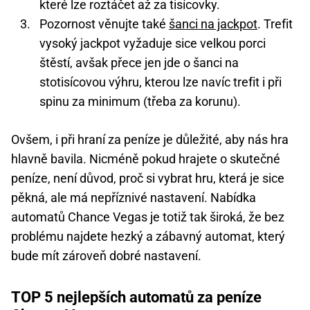
které lze roztáčet až za tisícovky.
Pozornost věnujte také
šanci na jackpot
. Trefit
vysoký jackpot vyžaduje sice velkou porci
štěstí, avšak přece jen jde o šanci na
stotisícovou výhru, kterou lze navíc trefit i při
spinu za minimum (třeba za korunu).
Ovšem, i při hraní za peníze je důležité, aby nás hra
hlavně bavila. Nicméně pokud hrajete o skutečné
peníze, není důvod, proč si vybrat hru, která je sice
pěkná, ale má nepříznivé nastavení. Nabídka
automatů Chance Vegas je totiž tak široká, že bez
problému najdete hezký a zábavný automat, který
bude mít zároveň dobré nastavení.
TOP 5 nejlepších automatů za peníze