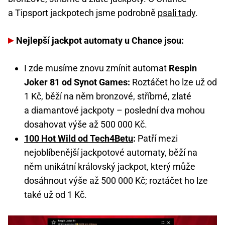
a Tipsport jackpotech jsme podrobně
psali tady
.
Nejlepší jackpot automaty u Chance jsou:
I zde musíme znovu zmínit automat
Respin
Joker 81 od Synot Games:
Roztáčet ho lze už od
1 Kč, běží na něm bronzové, stříbrné, zlaté
a diamantové jackpoty – poslední dva mohou
dosahovat výše až 500 000 Kč.
100 Hot Wild od Tech4Betu
:
Patří mezi
nejoblíbenější jackpotové automaty, běží na
něm unikátní královský jackpot, který může
dosáhnout výše až 500 000 Kč; roztáčet ho lze
také už od 1 Kč.