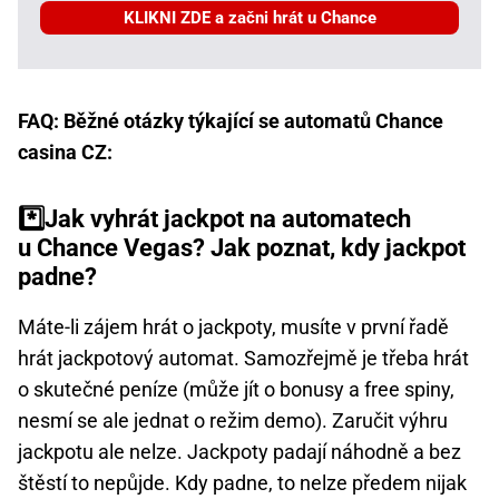
KLIKNI ZDE a začni hrát u Chance
FAQ: Běžné otázky týkající se automatů Chance
casina CZ:
*️⃣Jak vyhrát jackpot na automatech
u Chance Vegas? Jak poznat, kdy jackpot
padne?
Máte-li zájem hrát o jackpoty, musíte v první řadě
hrát jackpotový automat. Samozřejmě je třeba hrát
o skutečné peníze (může jít o bonusy a free spiny,
nesmí se ale jednat o režim demo). Zaručit výhru
jackpotu ale nelze. Jackpoty padají náhodně a bez
štěstí to nepůjde. Kdy padne, to nelze předem nijak