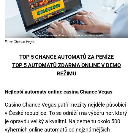
Foto: Chance Vegas
TOP 5 CHANCE AUTOMATŮ ZA PENÍZE
TOP 5 AUTOMATŮ ZDARMA ONLINE V DEMO
REŽIMU
Nejlepší automaty online casina Chance Vegas
Casino Chance Vegas patří mezi ty nejdéle působící
v České republice. To se odráží i na výběru her, který
je opravdu veliký a kvalitní. Najdeme tu okolo 500
výherních online automatů od nejznámějších