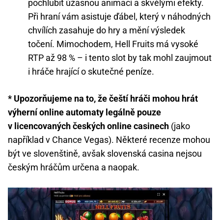
pochlubit úžasnou animací a skvělými efekty.
Při hraní vám asistuje ďábel, který v náhodných
chvílích zasahuje do hry a mění výsledek
točení. Mimochodem, Hell Fruits má vysoké
RTP až 98 % – i tento slot by tak mohl zaujmout
i hráče hrající o skutečné peníze.
* Upozorňujeme na to, že čeští hráči mohou hrát
výherní online automaty legálně pouze
v licencovaných českých online casinech
(jako
například v Chance Vegas). Některé recenze mohou
být ve slovenštině, avšak slovenská casina nejsou
českým hráčům určena a naopak.