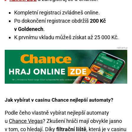
Kompletní registraci zvládneš online.
Po dokončení registrace obdržíš
200 Kč
v Goldenech
.
K prvnímu vkladu můžeš získat až 25 000 Kč.
Jak vybírat v casinu Chance nejlepší automaty?
Podle čeho vlastně vybírat nejlepší automaty
u
Chance Vegas
? Zkušení hráči mají obvykle jasno
v tom, co hledají. Díky
filtrační liště
, která je v casinu