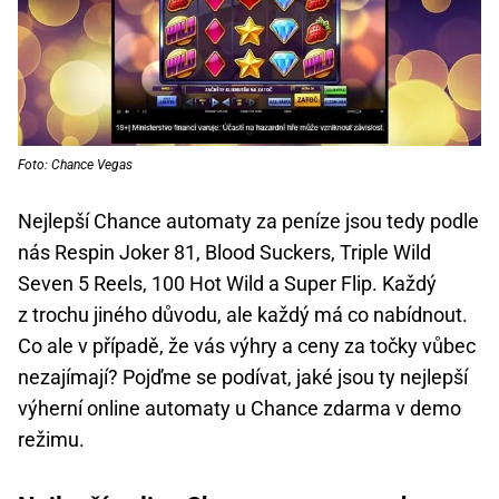
Foto: Chance Vegas
Nejlepší Chance automaty za peníze jsou tedy podle
nás Respin Joker 81, Blood Suckers, Triple Wild
Seven 5 Reels, 100 Hot Wild a Super Flip. Každý
z trochu jiného důvodu, ale každý má co nabídnout.
Co ale v případě, že vás výhry a ceny za točky vůbec
nezajímají? Pojďme se podívat, jaké jsou ty nejlepší
výherní online automaty u Chance zdarma v demo
režimu.