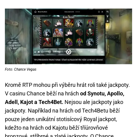
Foto: Chance Vegas
Kromě RTP mohou při výběru hrát roli také jackpoty.
V casinu Chance běží na hrách
od Synotu, Apollo,
Adell, Kajot a Tech4Bet.
Nejsou ale jackpoty jako
jackpoty. Například na hrách od Tech4Betu běží
pouze jeden unikátní stotisícový Royal jackpot,
kdežto na hrách od Kajotu běží tříúrovňové
bronzové, stříbrné a zlaté jackpoty. O Chance