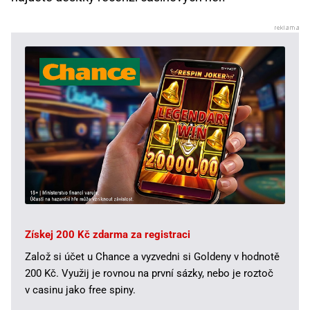
Získej 200 Kč zdarma za registraci
Založ si účet u Chance a vyzvedni si Goldeny v hodnotě
200 Kč. Využij je rovnou na první sázky, nebo je roztoč
v casinu jako free spiny.