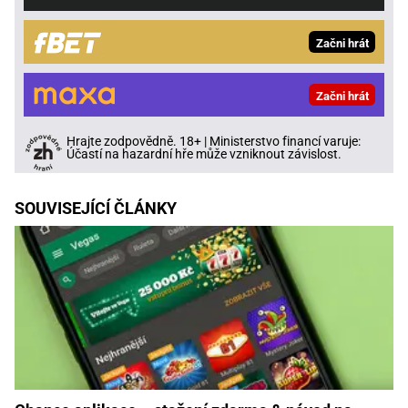
Začni hrát
Začni hrát
Hrajte zodpovědně. 18+ | Ministerstvo financí varuje:
Účastí na hazardní hře může vzniknout závislost.
SOUVISEJÍCÍ ČLÁNKY