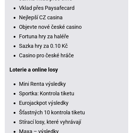
Vklad přes Paysafecard
Nejlepší CZ casina
Objevte nové české casino
Fortuna hry za haléře
Sazka hry za 0.10 Kč
Casino pro české hráče
Loterie a online losy
Mini Renta výsledky
Sportka: Kontrola tiketu
Eurojackpot výsledky
Šťastných 10 kontrola tiketu
Stírací losy, které vyhrávají
Maxa – výsledky