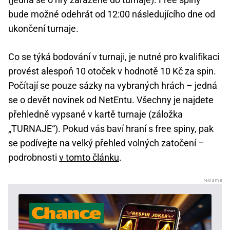
bude možné odehrát od 12:00 následujícího dne od
ukončení turnaje.
Co se týká bodování v turnaji, je nutné pro kvalifikaci
provést alespoň 10 otoček v hodnotě 10 Kč za spin.
Počítají se pouze sázky na vybraných hrách – jedná
se o devět novinek od NetEntu. Všechny je najdete
přehledně vypsané v kartě turnaje (záložka
„TURNAJE“). Pokud vás baví hraní s free spiny, pak
se podívejte na velký přehled volných zatočení –
podrobnosti
v tomto článku
.