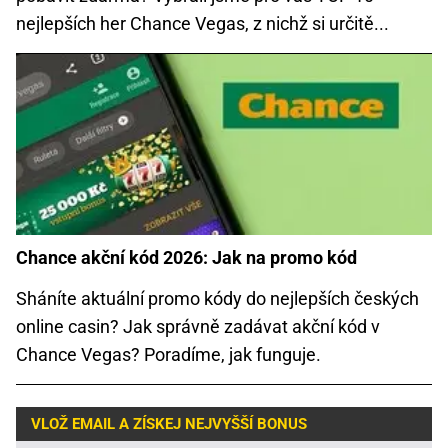
nejlepších her Chance Vegas, z nichž si určitě...
Chance akční kód 2026: Jak na promo kód
Sháníte aktuální promo kódy do nejlepších českých
online casin? Jak správně zadávat akční kód v
Chance Vegas? Poradíme, jak funguje.
VLOŽ EMAIL A ZÍSKEJ NEJVYŠŠÍ BONUS