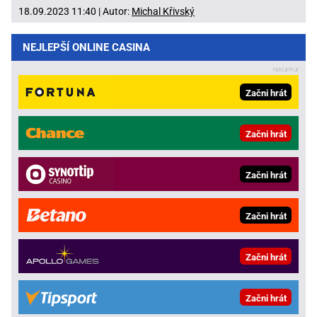
18.09.2023 11:40 | Autor:
Michal Křivský
NEJLEPŠÍ ONLINE CASINA
Začni hrát
Začni hrát
Začni hrát
Začni hrát
Začni hrát
Začni hrát