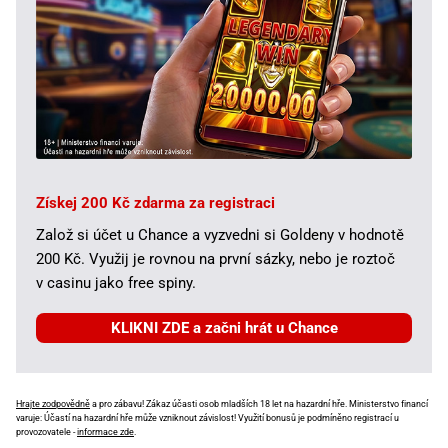
Získej 200 Kč zdarma za registraci
Založ si účet u Chance a vyzvedni si Goldeny v hodnotě
200 Kč. Využij je rovnou na první sázky, nebo je roztoč
v casinu jako free spiny.
KLIKNI ZDE a začni hrát u Chance
Hrajte zodpovědně
a pro zábavu! Zákaz účasti osob mladších 18 let na hazardní hře. Ministerstvo financí
varuje: Účastí na hazardní hře může vzniknout závislost! Využití bonusů je podmíněno registrací u
provozovatele -
informace zde
.