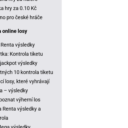
a hry za 0.10 Kč
no pro české hráče
a online losy
 Renta výsledky
tka: Kontrola tiketu
jackpot výsledky
tných 10 kontrola tiketu
ací losy, které vyhrávají
 – výsledky
poznat výherní los
a Renta výsledky a
rola
ega výsledky