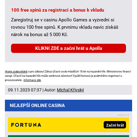
100 free spinů za registraci a bonus k vkladu
Zaregistruj se v casinu Apollo Games a vyzvedni si
rovnou 100 free spinů. K prvnímu vkladu navíc získáš
nárok na bonus až 5 000 Kč.
KLIKNI ZDE a začni hrát u Apolla
Hrajte zodpovědně
a pro zábavu! Zákaz účasti osob mladších 18 let na hazardní hře. Ministerstvo financí
varuje: Účastí na hazardní hře může vzniknout závislost! Využití bonusů je podmíněno registrací u
provozovatele -
informace zde
.
09.11.2023 07:37 | Autor:
Michal Křivský
NEJLEPŠÍ ONLINE CASINA
Začni hrát