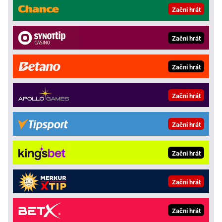
Začni hrát
Začni hrát
Začni hrát
Začni hrát
Začni hrát
Začni hrát
Začni hrát
Začni hrát