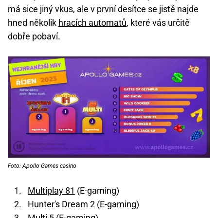
má sice jiný vkus, ale v první desítce se jistě najde
hned několik
hracích automatů
, které vás určitě
dobře pobaví.
Foto: Apollo Games casino
Multiplay 81
(E-gaming)
Hunter's Dream 2
(E-gaming)
Multi 5
(E-gaming)