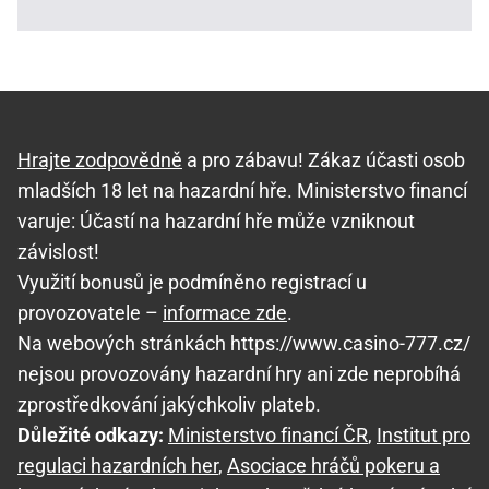
Hrajte zodpovědně
a pro zábavu! Zákaz účasti osob
mladších 18 let na hazardní hře. Ministerstvo financí
varuje: Účastí na hazardní hře může vzniknout
závislost!
Využití bonusů je podmíněno registrací u
provozovatele –
informace zde
.
Na webových stránkách https://www.casino-777.cz/
nejsou provozovány hazardní hry ani zde neprobíhá
zprostředkování jakýchkoliv plateb.
Důležité odkazy:
Ministerstvo financí ČR
,
Institut pro
regulaci hazardních her
,
Asociace hráčů pokeru a