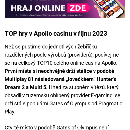
TOP hry v Apollo casinu v říjnu 2023
Než se pustíme do jednotlivých žebříčků
rozdělených podle výrobců (providerů), podívejme
se na celkový TOP10 celého
online casina Apollo
.
První místa si neochvějně drží stálice v podobě
Multiplay 81 následovaná „lovečkáem“ Hunter's
Dream 2 a Multi 5.
Hned za stupněm vítězů, který
obsadil v tuzemsku oblíbený provider E-gaming, se
drží stále populární Gates of Olympus od Pragmatic
Play.
Čtvrté místo v podobě Gates of Olympus není