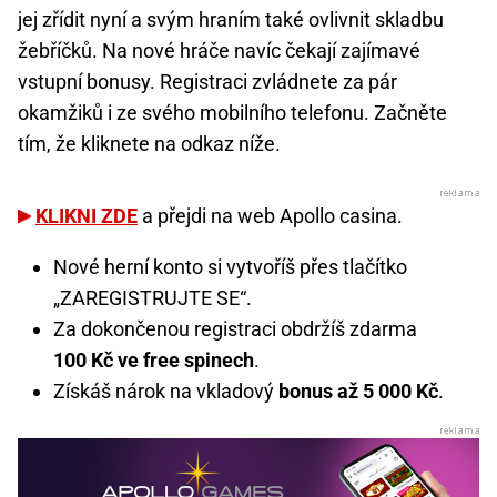
jej zřídit nyní a svým hraním také ovlivnit skladbu
žebříčků. Na nové hráče navíc čekají zajímavé
vstupní bonusy. Registraci zvládnete za pár
okamžiků i ze svého mobilního telefonu. Začněte
tím, že kliknete na odkaz níže.
KLIKNI ZDE
a přejdi na web Apollo casina.
Nové herní konto si vytvoříš přes tlačítko
„ZAREGISTRUJTE SE“.
Za dokončenou registraci obdržíš zdarma
100 Kč ve free spinech
.
Získáš nárok na vkladový
bonus až 5 000 Kč
.