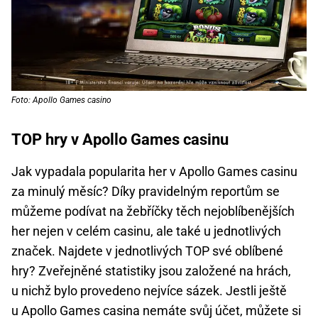
Foto: Apollo Games casino
TOP hry v Apollo Games casinu
Jak vypadala popularita her v Apollo Games casinu
za minulý měsíc? Díky pravidelným reportům se
můžeme podívat na žebříčky těch nejoblíbenějších
her nejen v celém casinu, ale také u jednotlivých
značek. Najdete v jednotlivých TOP své oblíbené
hry? Zveřejněné statistiky jsou založené na hrách,
u nichž bylo provedeno nejvíce sázek. Jestli ještě
u Apollo Games casina nemáte svůj účet, můžete si