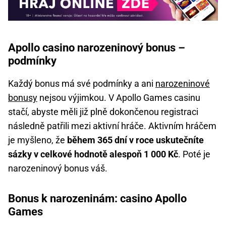
Apollo casino narozeninový bonus –
podmínky
Každý bonus má své podmínky a ani
narozeninové
bonusy
nejsou výjimkou. V Apollo Games casinu
stačí, abyste měli již plně dokončenou registraci
následně patřili mezi aktivní hráče. Aktivním hráčem
je myšleno, že
během 365 dní v roce uskutečníte
sázky v celkové hodnotě alespoň 1 000 Kč
. Poté je
narozeninový bonus váš.
Bonus k narozeninám: casino Apollo
Games