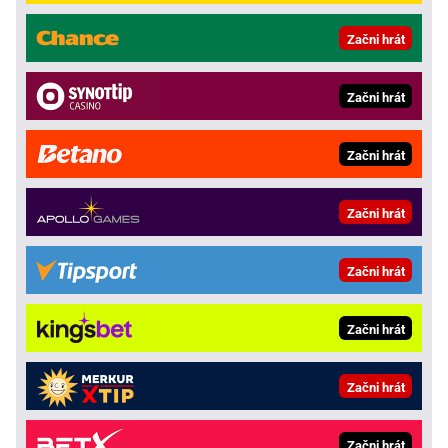
Začni hrát
Začni hrát
Začni hrát
Začni hrát
Začni hrát
Začni hrát
Začni hrát
Začni hrát