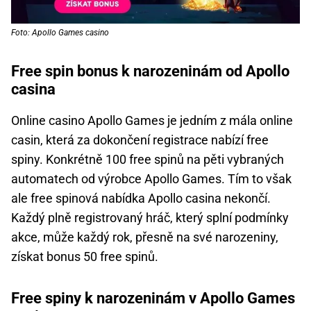
Foto: Apollo Games casino
Free spin bonus k narozeninám od Apollo
casina
Online casino Apollo Games je jedním z mála online
casin, která za dokončení registrace nabízí free
spiny. Konkrétně 100 free spinů na pěti vybraných
automatech od výrobce Apollo Games. Tím to však
ale free spinová nabídka Apollo casina nekončí.
Každý plně registrovaný hráč, který splní podmínky
akce, může každý rok, přesně na své narozeniny,
získat bonus 50 free spinů.
Free spiny k narozeninám v Apollo Games