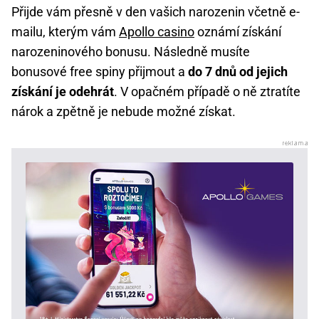
Přijde vám přesně v den vašich narozenin včetně e-
mailu, kterým vám
Apollo casino
oznámí získání
narozeninového bonusu. Následně musíte
bonusové free spiny přijmout a
do 7 dnů od jejich
získání je odehrát
. V opačném případě o ně ztratíte
nárok a zpětně je nebude možné získat.