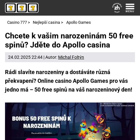
Casino 777
>
Nejlepší casina
>
Apollo Games
Chcete k vašim narozeninám 50 free
spinů? Jděte do Apollo casina
24.02.2025 22:44 | Autor:
Michal Foltýn
Rádi slavíte narozeniny a dostáváte různá
překvapení? Online casino Apollo Games pro vás
jedno má – 50 free spinů na váš narozeninový den!