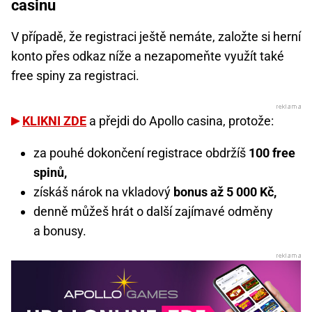
casinu
V případě, že registraci ještě nemáte, založte si herní
konto přes odkaz níže a nezapomeňte využít také
free spiny za registraci.
KLIKNI ZDE
a přejdi do Apollo casina, protože:
za pouhé dokončení registrace obdržíš
100 free
spinů,
získáš nárok na vkladový
bonus až 5 000 Kč,
denně můžeš hrát o další zajímavé odměny
a bonusy.