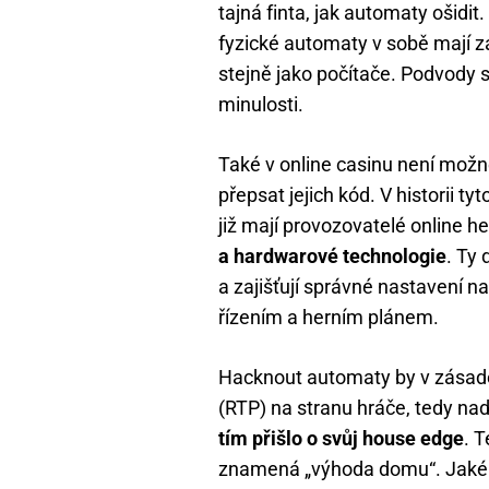
tajná finta, jak automaty ošidit
fyzické automaty v sobě mají z
stejně jako počítače. Podvody s
minulosti.
Také v online casinu není možné
přepsat jejich kód. V historii ty
již mají provozovatelé online he
a hardwarové technologie
. Ty
a zajišťují správné nastavení n
řízením a herním plánem.
Hacknout automaty by v zásadě
(RTP) na stranu hráče, tedy n
tím přišlo o svůj house edge
. 
znamená „výhoda domu“. Jakékol