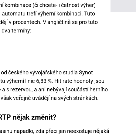
í kombinace (či chcete-li četnost výher)
h automatu trefí výherní kombinaci. Tuto
jí v procentech. V angličtině se pro tuto
o dva termíny:
od českého vývojářského studia Synot
výherní linie 6,83 %. Hit rate hodnoty jsou
 a s rezervou, a ani nebývají součástí herního
e však veřejně uvádějí na svých stránkách.
 RTP nějak změnit?
sinu napadlo, zda přeci jen neexistuje nějaká