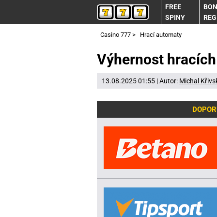
FREE
BON
SPINY
REG
Casino 777
>
Hrací automaty
Výhernost hracích
13.08.2025 01:55 | Autor:
Michal Křivs
DOPOR