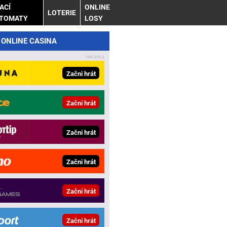
ACÍ
ONLINE
LOTERIE
TOMATY
LOSY
 ONLINE CASINA
Začni hrát
Začni hrát
Začni hrát
Začni hrát
Začni hrát
Začni hrát