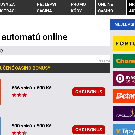
USY ZA
NEJLEPŠÍ
PROMO
ONLINE
HR
ISTRACI
CASINA
KÓDY
CASINO
AU
NEJLEPŠÍ
 automatů online
ký
UČENÉ CASINO BONUSY
666 spinů + 600 Kč
CHCI BONUS
500 spinů + 500 Kč
CHCI BONUS