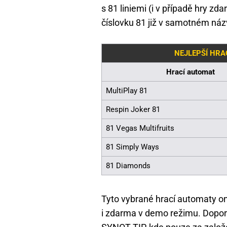
s 81 liniemi (i v případě hry zd
číslovku 81 již v samotném náz
NEJLEPŠÍ HRAC
Hrací automat
MultiPlay 81
Respin Joker 81
81 Vegas Multifruits
81 Simply Ways
81 Diamonds
Tyto vybrané hrací automaty onl
i zdarma v demo režimu. Dopor