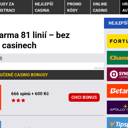
USY ZA
NEJLEPŠÍ
PROMO
ONLINE
HR
ISTRACI
CASINA
KÓDY
CASINO
AU
NEJLEPŠÍ
rma 81 linií – bez
e casinech
aň
UČENÉ CASINO BONUSY
666 spinů + 600 Kč
CHCI BONUS