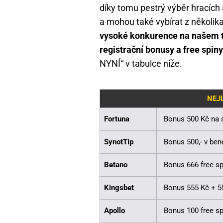
díky tomu pestrý výběr hracíc
a mohou také vybírat z několika
vysoké konkurence na našem t
registrační bonusy a free spiny
NYNÍ“ v tabulce níže.
NEJ
Fortuna
Bonus 500 Kč na s
SynotTip
Bonus 500,- v ben
Betano
Bonus 666 free sp
Kingsbet
Bonus 555 Kč + 55
Apollo
Bonus 100 free sp