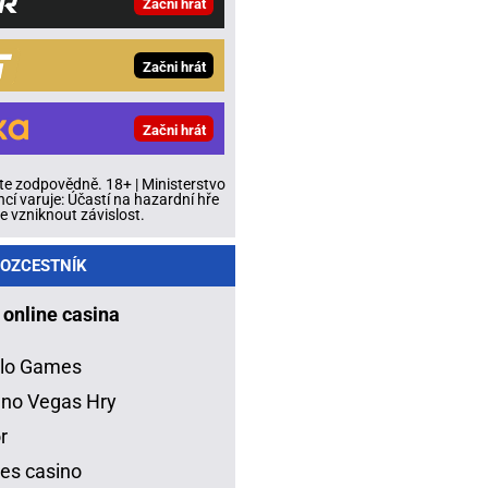
Začni hrát
Začni hrát
Začni hrát
te zodpovědně. 18+ | Ministerstvo
ncí varuje: Účastí na hazardní hře
 vzniknout závislost.
ROZCESTNÍK
 online casina
llo Games
no Vegas Hry
r
es casino