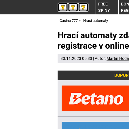
FREE
BON
SPINY
REG
Casino 777
>
Hrací automaty
Hrací automaty zda
registrace v onlin
30.11.2023 05:33 | Autor:
Martin Hod
DOPOR