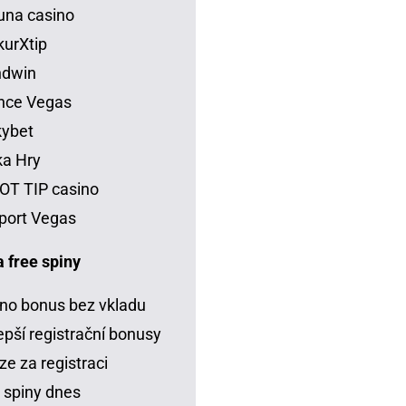
una casino
urXtip
ndwin
nce Vegas
kybet
a Hry
OT TIP casino
port Vegas
 free spiny
no bonus bez vkladu
epší registrační bonusy
ze za registraci
 spiny dnes