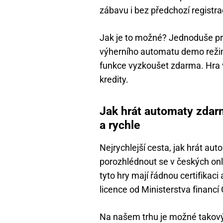
zábavu i bez předchozí registra
Jak je to možné? Jednoduše pro
výherního automatu demo režim
funkce vyzkoušet zdarma. Hra 
kredity.
Jak hrát automaty zdar
a rychle
Nejrychlejší cesta, jak hrát au
porozhlédnout se v českých onli
tyto hry mají řádnou certifikac
licence od Ministerstva financí
Na našem trhu je možné takových