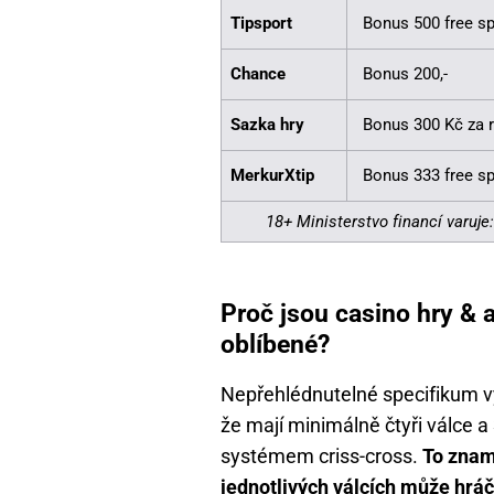
Tipsport
Bonus 500 free sp
Chance
Bonus 200,-
Sazka hry
Bonus 300 Kč za r
MerkurXtip
Bonus 333 free sp
18+ Ministerstvo financí varuje
Proč jsou casino hry & 
oblíbené?
Nepřehlédnutelné specifikum vý
že mají minimálně čtyři válce a
systémem criss-cross.
To znam
jednotlivých válcích může hrá