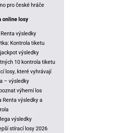
no pro české hráče
a online losy
 Renta výsledky
tka: Kontrola tiketu
jackpot výsledky
tných 10 kontrola tiketu
ací losy, které vyhrávají
 – výsledky
poznat výherní los
a Renta výsledky a
rola
ega výsledky
epší stírací losy 2026