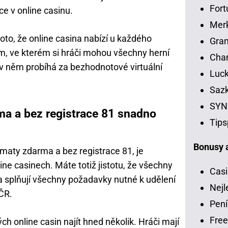
Fort
ce v online casinu.
Merk
to, že online casina nabízí u každého
Gra
, ve kterém si hráči mohou všechny herní
Cha
v něm probíhá za bezhodnotové virtuální
Luc
Sazk
SYN
ma a bez registrace 81 snadno
Tips
Bonusy a
tomaty zdarma a bez registrace 81, je
ne casinech. Máte totiž jistotu, že všechny
Casi
i a splňují všechny požadavky nutné k udělení
Nejl
 ČR.
Pení
Free
 online casin najít hned několik. Hráči mají