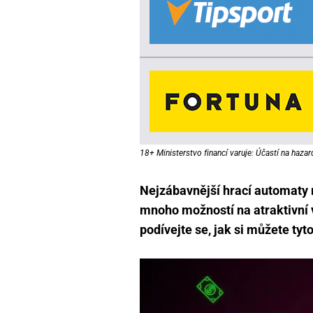
18+ Ministerstvo financí varuje: Účastí na hazar
Nejzábavnější hrací automaty ma
mnoho možností na atraktivní v
podívejte se, jak si můžete ty