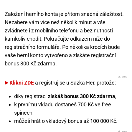
Založení herního konta je přitom snadná záležitost.
Nezabere vám více než několik minut a vše
zvládnete i z mobilního telefonu a bez nutnosti
kamkoliv chodit. Pokračujte odkazem níže do
registračního formuláře. Po několika krocích bude
vaše herní konto vytvořeno a získáte registrační
bonus 300 Kč zdarma.
Klikni ZDE
a registruj se u Sazka Her, protože:
díky registraci
získáš bonus 300 Kč zdarma
,
k prvnímu vkladu dostaneš 700 Kč ve free
spinech,
můžeš hrát o vkladový bonus až 100 000 Kč.