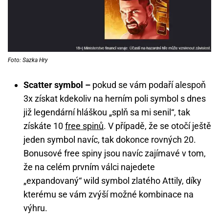
Foto: Sazka Hry
Scatter symbol –
pokud se vám podaří alespoň
3x získat kdekoliv na herním poli symbol s dnes
již legendární hláškou „splň sa mi senil“, tak
získáte 10
free spinů
. V případě, že se otočí ještě
jeden symbol navíc, tak dokonce rovných 20.
Bonusové free spiny jsou navíc zajímavé v tom,
že na celém prvním válci najedete
„expandovaný“ wild symbol zlatého Attily, díky
kterému se vám zvýší možné kombinace na
výhru.