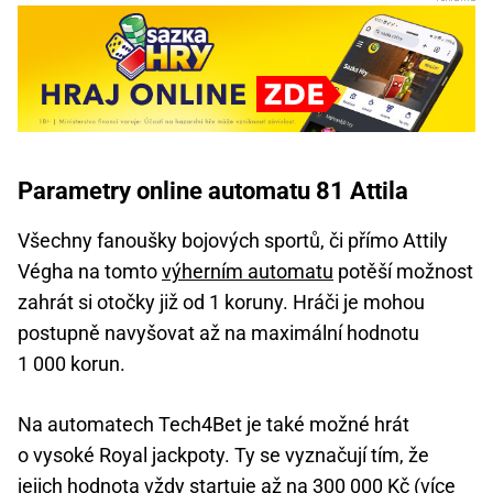
Parametry online automatu 81 Attila
Všechny fanoušky bojových sportů, či přímo Attily
Végha na tomto
výherním automatu
potěší možnost
zahrát si otočky již od 1 koruny. Hráči je mohou
postupně navyšovat až na maximální hodnotu
1 000 korun.
Na automatech Tech4Bet je také možné hrát
o vysoké Royal jackpoty. Ty se vyznačují tím, že
jejich hodnota vždy startuje až na 300 000 Kč (více