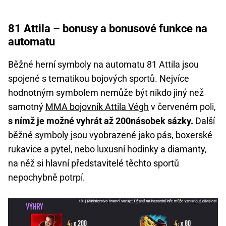
81 Attila – bonusy a bonusové funkce na
automatu
Běžné herní symboly na automatu 81 Attila jsou
spojené s tematikou bojových sportů. Nejvíce
hodnotným symbolem nemůže být nikdo jiný než
samotný
MMA bojovník Attila Végh
v červeném poli,
s nímž je možné vyhrát až 200násobek sázky.
Další
běžné symboly jsou vyobrazené jako pás, boxerské
rukavice a pytel, nebo luxusní hodinky a diamanty,
na něž si hlavní představitelé těchto sportů
nepochybně potrpí.