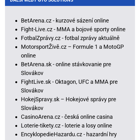
DALŠÍ WEBY GTO SOLUTIONS
BetArena.cz - kurzové sázení online
Fight-Live.cz - MMA a bojové sporty online
FotbalZprávy.cz - fotbal zprávy aktuálně
MotorsportŽivě.cz – Formule 1 a MotoGP
online
BetArena.sk - online stávkovanie pre
Slovákov
FightLive.sk - Oktagon, UFC a MMA pre
Slovákov
HokejSpravy.sk – Hokejové správy pre
Slovákov
CasinoArena.cz - česká online casina
Loterie-tikety.cz - loterie a losy online
EncyklopedieHazardu.cz - hazardní hry