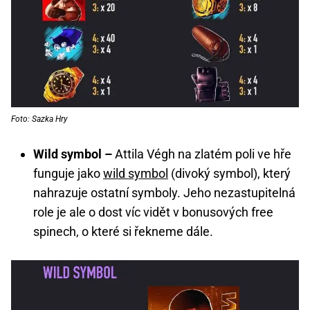
Foto: Sazka Hry
Wild symbol –
Attila Végh na zlatém poli ve hře
funguje jako
wild symbol
(divoký symbol), který
nahrazuje ostatní symboly. Jeho nezastupitelná
role je ale o dost víc vidět v bonusových free
spinech, o které si řekneme dále.