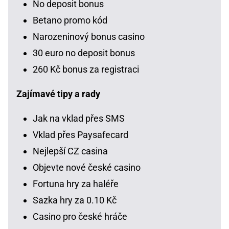
No deposit bonus
Betano promo kód
Narozeninový bonus casino
30 euro no deposit bonus
260 Kč bonus za registraci
Zajímavé tipy a rady
Jak na vklad přes SMS
Vklad přes Paysafecard
Nejlepší CZ casina
Objevte nové české casino
Fortuna hry za haléře
Sazka hry za 0.10 Kč
Casino pro české hráče