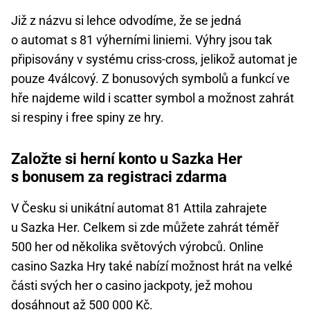
Již z názvu si lehce odvodíme, že se jedná
o automat s 81 výherními liniemi. Výhry jsou tak
připisovány v systému criss-cross, jelikož automat je
pouze 4válcový. Z bonusových symbolů a funkcí ve
hře najdeme wild i scatter symbol a možnost zahrát
si respiny i free spiny ze hry.
Založte si herní konto u Sazka Her
s bonusem za registraci zdarma
V Česku si unikátní automat 81 Attila zahrajete
u Sazka Her. Celkem si zde můžete zahrát téměř
500 her od několika světových výrobců. Online
casino Sazka Hry také nabízí možnost hrát na velké
části svých her o casino jackpoty, jež mohou
dosáhnout až 500 000 Kč.