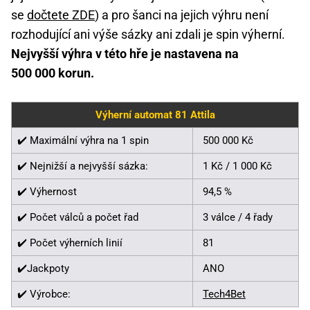
se
dočtete ZDE
) a pro šanci na jejich výhru není
rozhodující ani výše sázky ani zdali je spin výherní.
Nejvyšší výhra v této hře je nastavena na
500 000 korun.
Výherní automat 81 Attila
✔️ Maximální výhra na 1 spin
500 000 Kč
✔️ Nejnižší a nejvyšší sázka:
1 Kč / 1 000 Kč
✔️ Výhernost
94,5 %
✔️ Počet válců a počet řad
3 válce / 4 řady
✔️ Počet výherních linií
81
✔️Jackpoty
ANO
✔️ Výrobce:
Tech4Bet