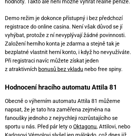
hodnoty. Takto ale není možné vyhrát reálné peníze.
Demo režim je dokonce přístupný i bez předchozí
registrace do online casina. Není však důvod se jí
vyhýbat, protože z ní nevyplývají žádné povinnosti.
Založení herního konta je zdarma a stejně tak je
bezplatné vlastnit herní konto, i když ho nevyužíváte.
Při registraci navíc můžete získat jeden
z atraktivních
bonusů bez vkladu
nebo free spiny.
Hodnocení hracího automatu Attila 81
Obecně o výherním automatu Attila 81 můžeme
napsat, že je tato hra zaměřena zejména na
fanoušky jednoho z nejrychleji rozrůstajícího se
sportu u nás. Před pár lety o
Oktagonu
, Attilovi, nebo
Karlosovi Vémolovi slyšel jen málokdo, což dnes již