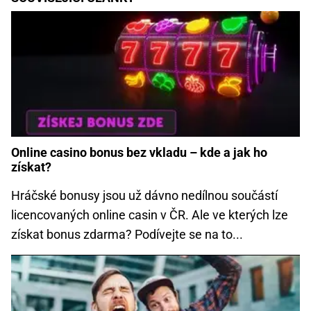
Online casino bonus bez vkladu – kde a jak ho
získat?
Hráčské bonusy jsou už dávno nedílnou součástí
licencovaných online casin v ČR. Ale ve kterých lze
získat bonus zdarma? Podívejte se na to...