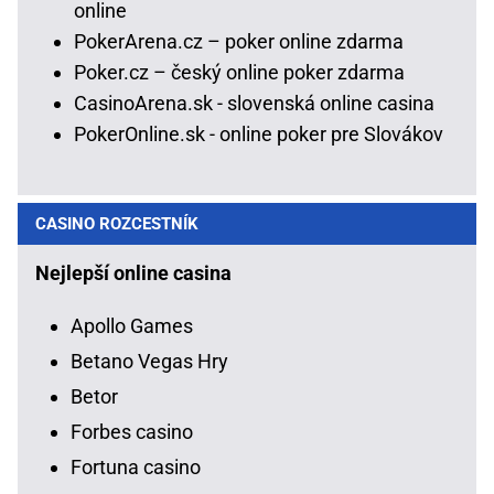
online
PokerArena.cz – poker online zdarma
Poker.cz – český online poker zdarma
CasinoArena.sk - slovenská online casina
PokerOnline.sk - online poker pre Slovákov
CASINO ROZCESTNÍK
Nejlepší online casina
Apollo Games
Betano Vegas Hry
Betor
Forbes casino
Fortuna casino