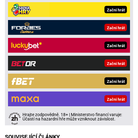
Začni hrát
Začni hrát
Začni hrát
Začni hrát
Začni hrát
Začni hrát
Hrajte zodpovědně. 18+ | Ministerstvo financí varuje:
Účastí na hazardní hře může vzniknout závislost.
SOUVISEJÍCÍ ČLÁNKY