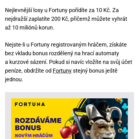
Nejlevnější losy u Fortuny pořídíte za 10 Kč. Za
nejdražší zaplatíte 200 Kč, přičemž můžete vyhrát
až 10 miliónů korun.
Nejste-li u Fortuny registrovaným hráčem, získáte
bez vkladu bonus rozdělený na hrací automaty
a kurzové sázení. Pokud si navíc vložíte na svůj účet
peníze, obdržíte od
Fortuny
stejný bonus ještě
jednou.