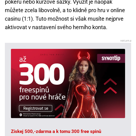
pokeru nebo kurzové sázky. Využít je naopak
můžete zcela libovolně, a to klidně pro hru v online
casinu (1:1). Tuto možnost si však musíte nejprve
aktivovat v nastavení svého herního konta.
Získej 500,-zdarma a k tomu 300 free spinů