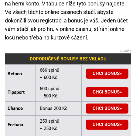
na herní konto. V tabulce níže tyto bonusy najdete.
Ve všech těchto online casinech stačí, abyste
dokončili svou registraci a bonus je váš. Jeden účet
vám stačí jak pro hru v online casinu, stírání online
losů nebo třeba na kurzové sázení.
DOPORUČENÉ BONUSY BEZ VKLADU
666 spinů
CHCI BONUS
Betano
+ 600 Kč
500 spinů
CHCI BONUS
Tipsport
+ 500 Kč
Chance
Bonus 200 Kč
CHCI BONUS
250 spinů
CHCI BONUS
Fortuna
+ 250 Kč