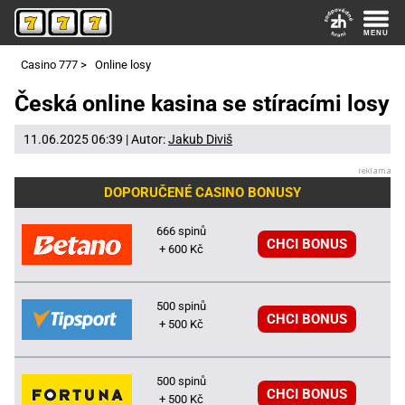
Casino 777
>
Online losy
Česká online kasina se stíracími losy
11.06.2025 06:39 | Autor:
Jakub Diviš
DOPORUČENÉ CASINO BONUSY
666 spinů
CHCI BONUS
+ 600 Kč
500 spinů
CHCI BONUS
+ 500 Kč
500 spinů
CHCI BONUS
+ 500 Kč