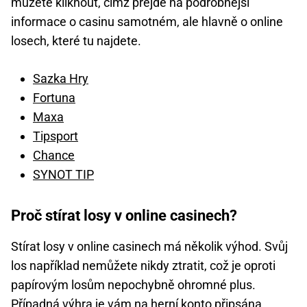
můžete kliknout, čímž přejde na podrobnější
informace o casinu samotném, ale hlavně o online
losech, které tu najdete.
Sazka Hry
Fortuna
Maxa
Tipsport
Chance
SYNOT TIP
Proč stírat losy v online casinech?
Stírat losy v online casinech má několik výhod. Svůj
los například nemůžete nikdy ztratit, což je oproti
papírovým losům nepochybně ohromné plus.
Případná výhra je vám na herní konto připsána