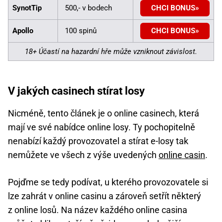
SynotTip
500,- v bodech
CHCI BONUS
Apollo
100 spinů
CHCI BONUS
18+ Účastí na hazardní hře může vzniknout závislost.
V jakých casinech stírat losy
Nicméně, tento článek je o online casinech, která
mají ve své nabídce online losy. Ty pochopitelně
nenabízí každý provozovatel a stírat e-losy tak
nemůžete ve všech z výše uvedených
online casin
.
Pojďme se tedy podívat, u kterého provozovatele si
lze zahrát v online casinu a zároveň setřít některý
z online losů. Na název každého online casina