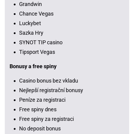
Grandwin
Chance Vegas
Luckybet
Sazka Hry
SYNOT TIP casino
Tipsport Vegas
Bonusy a free spiny
Casino bonus bez vkladu
Nejlepší registrační bonusy
Peníze za registraci
Free spiny dnes
Free spiny za registraci
No deposit bonus