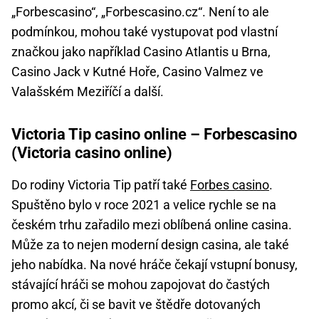
„Forbescasino“, „Forbescasino.cz“. Není to ale
podmínkou, mohou také vystupovat pod vlastní
značkou jako například Casino Atlantis u Brna,
Casino Jack v Kutné Hoře, Casino Valmez ve
Valašském Meziříčí a další.
Victoria Tip casino online – Forbescasino
(Victoria casino online)
Do rodiny Victoria Tip patří také
Forbes casino
.
Spuštěno bylo v roce 2021 a velice rychle se na
českém trhu zařadilo mezi oblíbená online casina.
Může za to nejen moderní design casina, ale také
jeho nabídka. Na nové hráče čekají vstupní bonusy,
stávající hráči se mohou zapojovat do častých
promo akcí, či se bavit ve štědře dotovaných