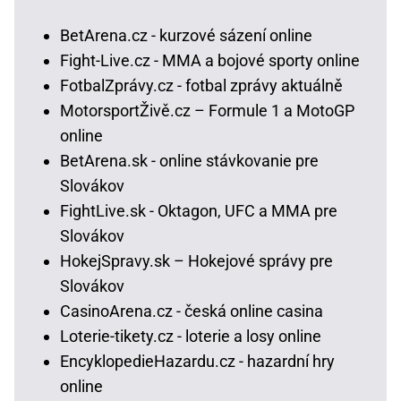
BetArena.cz - kurzové sázení online
Fight-Live.cz - MMA a bojové sporty online
FotbalZprávy.cz - fotbal zprávy aktuálně
MotorsportŽivě.cz – Formule 1 a MotoGP
online
BetArena.sk - online stávkovanie pre
Slovákov
FightLive.sk - Oktagon, UFC a MMA pre
Slovákov
HokejSpravy.sk – Hokejové správy pre
Slovákov
CasinoArena.cz - česká online casina
Loterie-tikety.cz - loterie a losy online
EncyklopedieHazardu.cz - hazardní hry
online