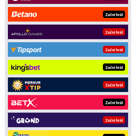
Začni hrát
Začni hrát
Začni hrát
Začni hrát
Začni hrát
Začni hrát
Začni hrát