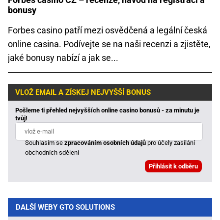
bonusy
Forbes casino patří mezi osvědčená a legální česká
online casina. Podívejte se na naši recenzi a zjistěte,
jaké bonusy nabízí a jak se...
VLOŽ EMAIL A ZÍSKEJ NEJVYŠŠÍ BONUS
Pošleme ti přehled nejvyšších online casino bonusů - za minutu je
tvůj!
Souhlasím se
zpracováním osobních údajů
pro účely zasílání
obchodních sdělení
DALŠÍ WEBY GTO SOLUTIONS