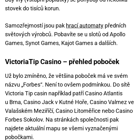
stovek do tisíců korun.
Samozřejmostí jsou pak
hrací automaty
předních
světových výrobců. Pobavíte se u slotů od Apollo
Games, Synot Games, Kajot Games a dalších.
VictoriaTip Casino – přehled poboček
Už bylo zmíněno, že většina poboček má ve svém
názvu „Forbes“. Není to ovšem podmínkou. Do sítě
Victoria Tip casin například patří Casino Atlantis
u Brna, Casino Jack v Kutné Hoře, Casino Valmez ve
Valašském Meziříčí, Casino Litoměřice nebo Casino
Forbes Sokolov. Na stránkách společnosti pak
najdete aktuální mapu se všemi vyznačenými
pobočkami.