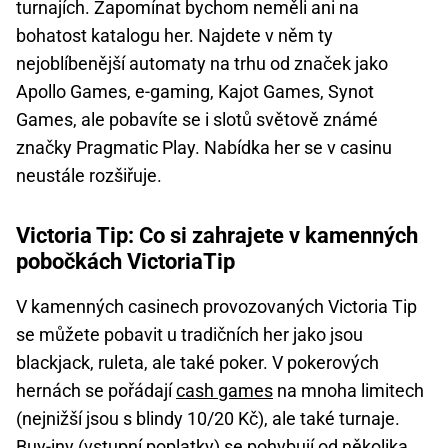
turnajích. Zapomínat bychom neměli ani na
bohatost katalogu her. Najdete v něm ty
nejoblíbenější automaty na trhu od značek jako
Apollo Games, e-gaming, Kajot Games, Synot
Games, ale pobavíte se i slotů světově známé
značky Pragmatic Play. Nabídka her se v casinu
neustále rozšiřuje.
Victoria Tip: Co si zahrajete v kamenných
pobočkách VictoriaTip
V kamenných casinech provozovaných Victoria Tip
se můžete pobavit u tradičních her jako jsou
blackjack, ruleta, ale také poker. V pokerových
hernách se pořádají
cash games
na mnoha limitech
(nejnižší jsou s blindy 10/20 Kč), ale také turnaje.
Buy-iny (vstupní poplatky) se pohybují od několika