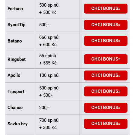
500 spinů
CHCI BONUS
Fortuna
+ 500 Kč
SynotTip
500,-
CHCI BONUS
666 spinů
CHCI BONUS
Betano
+ 600 Kč
55 spinů
CHCI BONUS
Kingsbet
+ 555 Kč
Apollo
100 spinů
CHCI BONUS
500 spinů
CHCI BONUS
Tipsport
+ 500,-
Chance
200,-
CHCI BONUS
700 spinů
CHCI BONUS
Sazka hry
+ 300 Kč