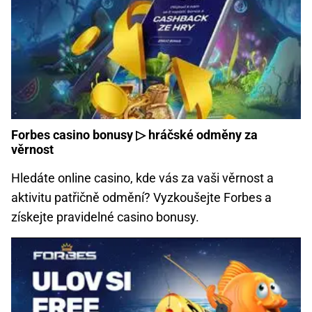
Forbes casino bonusy ▷ hráčské odměny za
věrnost
Hledáte online casino, kde vás za vaši věrnost a
aktivitu patřičně odmění? Vyzkoušejte Forbes a
získejte pravidelné casino bonusy.