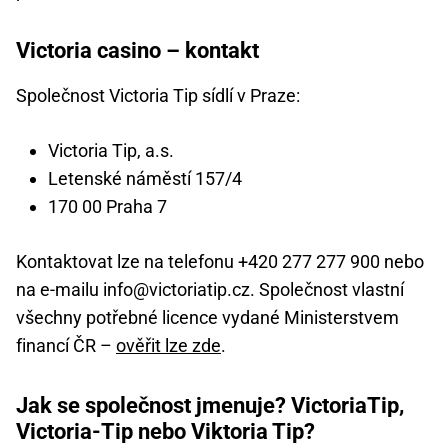
Victoria casino – kontakt
Společnost Victoria Tip sídlí v Praze:
Victoria Tip, a.s.
Letenské náměstí 157/4
170 00 Praha 7
Kontaktovat lze na telefonu +420 277 277 900 nebo
na e-mailu info@victoriatip.cz. Společnost vlastní
všechny potřebné licence vydané Ministerstvem
financí ČR –
ověřit lze zde
.
Jak se společnost jmenuje? VictoriaTip,
Victoria-Tip nebo Viktoria Tip?